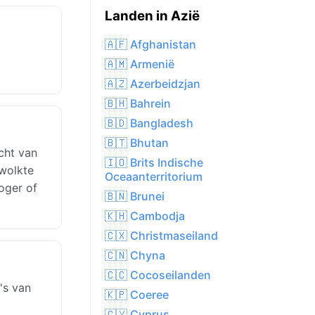
Landen in Azië
🇦🇫 Afghanistan
🇦🇲 Armenië
🇦🇿 Azerbeidzjan
🇧🇭 Bahrein
🇧🇩 Bangladesh
🇧🇹 Bhutan
cht van
🇮🇴 Brits Indische
wolkte
Oceaanterritorium
oger of
🇧🇳 Brunei
🇰🇭 Cambodja
🇨🇽 Christmaseiland
🇨🇳 Chyna
🇨🇨 Cocoseilanden
's van
🇰🇵 Coeree
🇨🇾 Cyprus