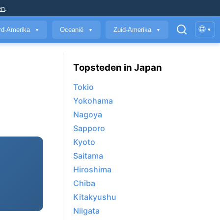
en
.
🌐
rd-Amerika
Oceanië
Zuid-Amerika
▾
▼
▼
▼
Topsteden in Japan
Tokio
Yokohama
Nagoya
Sapporo
Kyoto
Saitama
Hiroshima
Chiba
Kitakyushu
Niigata