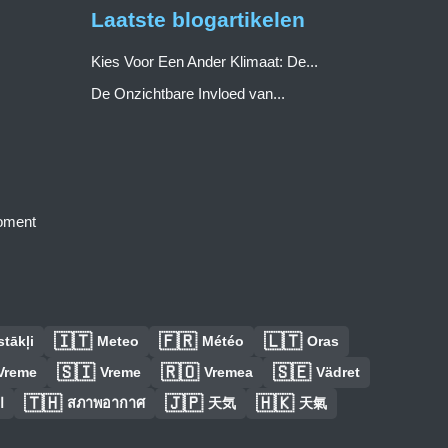
Laatste blogartikelen
Kies Voor Een Ander Klimaat: De...
De Onzichtbare Invloed van...
moment
🇮🇹
🇫🇷
🇱🇹
tākļi
Meteo
Météo
Oras
🇸🇮
🇷🇴
🇸🇪
Vreme
Vreme
Vremea
Vädret
🇹🇭
🇯🇵
🇭🇰
ا
สภาพอากาศ
天気
天氣