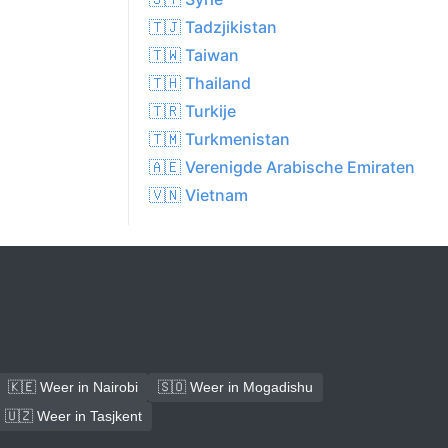
🇹🇯 Tadzjikistan
🇹🇼 Taiwan
🇹🇭 Thailand
🇹🇷 Turkije
🇹🇲 Turkmenistan
🇦🇪 Verenigde Arabische Emiraten
🇻🇳 Vietnam
🇰🇪 Weer in Nairobi
🇸🇴 Weer in Mogadishu
🇺🇿 Weer in Tasjkent