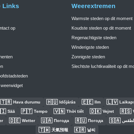
e Links
Weerextremen
Warmste steden op dit moment
tact op
Koudste steden op dit moment
Regenachtigste steden
Winderigste steden
inenten
Zonnigste steden
en
Slechtste luchtkwaliteit op dit 
ofdstadsteden
s weerwidget
🇹🇷
🇭🇺
🇪🇪
🇱🇻
Hava durumu
Időjárás
Ilm
Laikaps
🇮
🇵🇹
🇻🇳
🇩🇰
🇷🇸
Sää
Tempo
Thời tiết
Vejret
🇩🇪
🇺🇦
🇷🇺
🇸🇦
er
Wetter
Погода
Погода
الطق
🇹🇼
🇰🇷
天氣預報
날씨