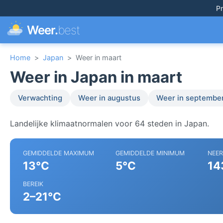
Pr
Weer.
best
Home
>
Japan
>
Weer in maart
Weer in Japan in maart
Verwachting
Weer in augustus
Weer in septembe
Landelijke klimaatnormalen voor 64 steden in Japan.
GEMIDDELDE MAXIMUM
GEMIDDELDE MINIMUM
NEE
13°C
5°C
14
BEREIK
2–21°C