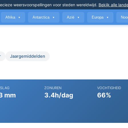
ecieze weersvoorspellingen
voor steden wereldwijd
.
Bekijk alle land
Afrika
Antarctica
Azië
Europa
Noo
▼
▼
▼
▼
r
Jaargemiddelden
RSLAG
ZONUREN
VOCHTIGHEID
3 mm
3.4h/dag
66%