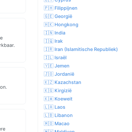
🇵🇭 Filippijnen
🇬🇪 Georgië
🇭🇰 Hongkong
🇮🇳 India
te
🇮🇶 Irak
rkbaar.
🇮🇷 Iran (Islamitische Republiek)
🇮🇱 Israël
🇾🇪 Jemen
🇯🇴 Jordanië
🇰🇿 Kazachstan
on.
🇰🇬 Kirgizië
🇰🇼 Koeweit
🇱🇦 Laos
🇱🇧 Libanon
🇲🇴 Macao
ere
🇲🇻 Maldiven