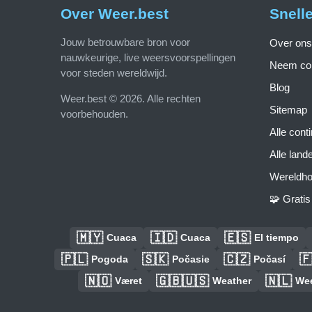
Over Weer.best
Snell
Jouw betrouwbare bron voor
Over ons
nauwkeurige, live weersvoorspellingen
Neem con
voor steden wereldwijd.
Blog
Weer.best © 2026. Alle rechten
Sitemap
voorbehouden.
Alle cont
Alle land
Wereldho
🧩 Grati
🇲🇾
🇮🇩
🇪🇸
Cuaca
Cuaca
El tiempo
🇵🇱
🇸🇰
🇨🇿

Pogoda
Počasie
Počasí
🇳🇴
🇬🇧🇺🇸
🇳🇱
Været
Weather
We