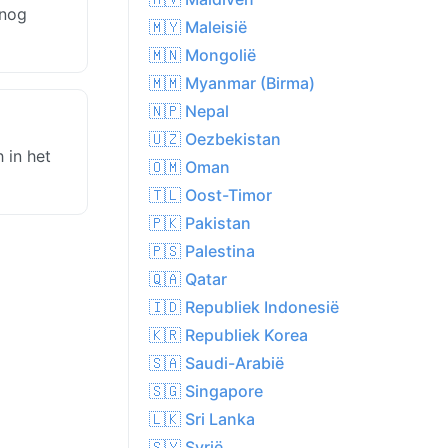
 nog
🇲🇾 Maleisië
🇲🇳 Mongolië
🇲🇲 Myanmar (Birma)
🇳🇵 Nepal
🇺🇿 Oezbekistan
 in het
🇴🇲 Oman
🇹🇱 Oost-Timor
🇵🇰 Pakistan
🇵🇸 Palestina
🇶🇦 Qatar
🇮🇩 Republiek Indonesië
🇰🇷 Republiek Korea
🇸🇦 Saudi-Arabië
🇸🇬 Singapore
🇱🇰 Sri Lanka
🇸🇾 Syrië