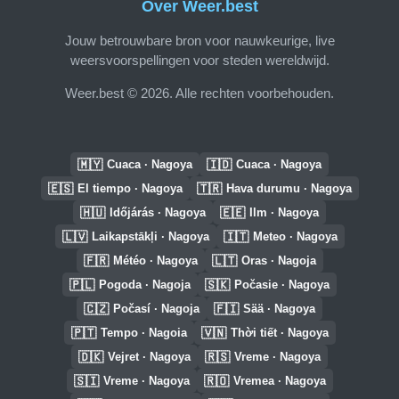
Over Weer.best
Jouw betrouwbare bron voor nauwkeurige, live
weersvoorspellingen voor steden wereldwijd.
Weer.best © 2026. Alle rechten voorbehouden.
🇲🇾
🇮🇩
Cuaca · Nagoya
Cuaca · Nagoya
🇪🇸
🇹🇷
El tiempo · Nagoya
Hava durumu · Nagoya
🇭🇺
🇪🇪
Időjárás · Nagoya
Ilm · Nagoya
🇱🇻
🇮🇹
Laikapstākļi · Nagoya
Meteo · Nagoya
🇫🇷
🇱🇹
Météo · Nagoya
Oras · Nagoja
🇵🇱
🇸🇰
Pogoda · Nagoja
Počasie · Nagoya
🇨🇿
🇫🇮
Počasí · Nagoja
Sää · Nagoya
🇵🇹
🇻🇳
Tempo · Nagoia
Thời tiết · Nagoya
🇩🇰
🇷🇸
Vejret · Nagoya
Vreme · Nagoya
🇸🇮
🇷🇴
Vreme · Nagoya
Vremea · Nagoya