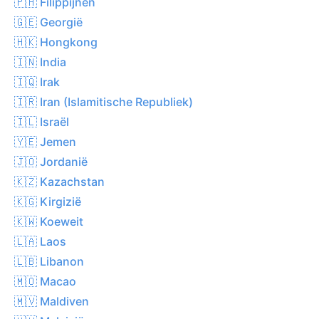
🇵🇭 Filippijnen
🇬🇪 Georgië
🇭🇰 Hongkong
🇮🇳 India
🇮🇶 Irak
🇮🇷 Iran (Islamitische Republiek)
🇮🇱 Israël
🇾🇪 Jemen
🇯🇴 Jordanië
🇰🇿 Kazachstan
🇰🇬 Kirgizië
🇰🇼 Koeweit
🇱🇦 Laos
🇱🇧 Libanon
🇲🇴 Macao
🇲🇻 Maldiven