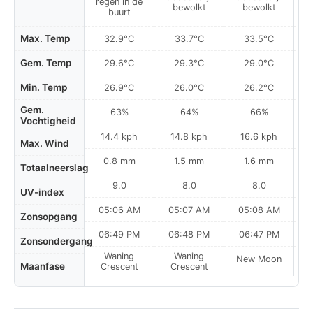
regen in de
bewolkt
bewolkt
buurt
Max. Temp
32.9°C
33.7°C
33.5°C
Gem. Temp
29.6°C
29.3°C
29.0°C
Min. Temp
26.9°C
26.0°C
26.2°C
Gem.
63%
64%
66%
Vochtigheid
14.4 kph
14.8 kph
16.6 kph
Max. Wind
0.8 mm
1.5 mm
1.6 mm
Totaalneerslag
9.0
8.0
8.0
UV-index
05:06 AM
05:07 AM
05:08 AM
0
Zonsopgang
06:49 PM
06:48 PM
06:47 PM
Zonsondergang
Waning
Waning
New Moon
N
Maanfase
Crescent
Crescent