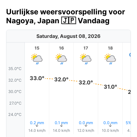
Uurlijkse weersvoorspelling voor
Nagoya, Japan 🇯🇵 Vandaag
Saturday, August 08, 2026
15
16
17
18
1
35.0°C
33.0°
32.0°
32.0°C
32.0°
31.0°
29.
30.0°C
27.0°C
24.0°C
0.2 mm
0.1 mm
0.0 mm
0.0 mm
5% Re
↑
↑
↑
↑
14.0 km/h
14.0 km/h
12.0 km/h
10.0 km/h
4.0 k