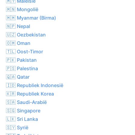
🇲🇾 Maleisië
🇲🇳 Mongolië
🇲🇲 Myanmar (Birma)
🇳🇵 Nepal
🇺🇿 Oezbekistan
🇴🇲 Oman
🇹🇱 Oost-Timor
🇵🇰 Pakistan
🇵🇸 Palestina
🇶🇦 Qatar
🇮🇩 Republiek Indonesië
🇰🇷 Republiek Korea
🇸🇦 Saudi-Arabië
🇸🇬 Singapore
🇱🇰 Sri Lanka
🇸🇾 Syrië