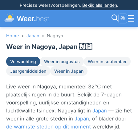
Precieze weersvoorspellingen
.
Bekijk alle landen
.
☰
Weer.
best
🌐
Home
>
Japan
>
Nagoya
Weer in Nagoya, Japan 🇯🇵
Verwachting
Weer in augustus
Weer in september
Jaargemiddelden
Weer in Japan
Live weer in Nagoya, momenteel 32°C met
plaatselijk regen in de buurt. Bekijk de 7-dagen
voorspelling, uurlijkse omstandigheden en
luchtkwaliteitsindex. Nagoya ligt in
Japan
— zie het
weer in alle grote steden in
Japan
, of blader door
de warmste steden op dit moment
wereldwijd.