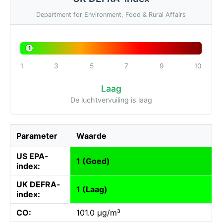
Department for Environment, Food & Rural Affairs
1
1
3
5
7
9
10
Laag
De luchtvervuiling is laag
Parameter
Waarde
US EPA-
1 (Goed)
index:
UK DEFRA-
1 (Laag)
index:
CO:
101.0 µg/m³