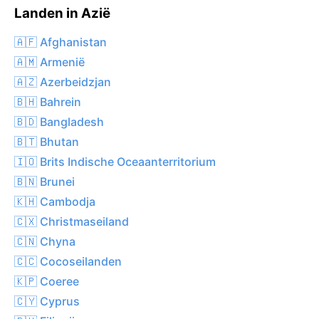
Landen in Azië
🇦🇫 Afghanistan
🇦🇲 Armenië
🇦🇿 Azerbeidzjan
🇧🇭 Bahrein
🇧🇩 Bangladesh
🇧🇹 Bhutan
🇮🇴 Brits Indische Oceaanterritorium
🇧🇳 Brunei
🇰🇭 Cambodja
🇨🇽 Christmaseiland
🇨🇳 Chyna
🇨🇨 Cocoseilanden
🇰🇵 Coeree
🇨🇾 Cyprus