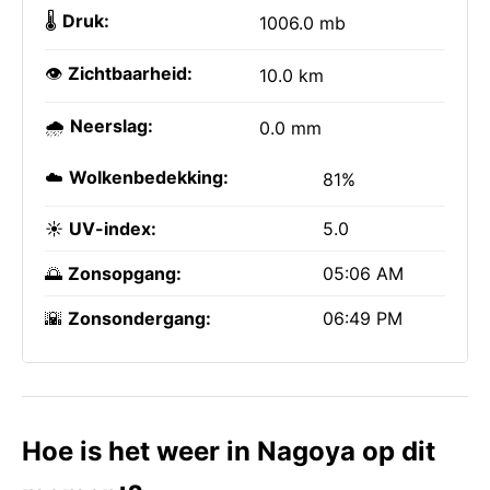
🌡️
Druk:
1006.0 mb
👁️
Zichtbaarheid:
10.0 km
🌧️
Neerslag:
0.0 mm
☁️
Wolkenbedekking:
81%
☀️
UV-index:
5.0
🌅
Zonsopgang:
05:06 AM
🌇
Zonsondergang:
06:49 PM
Hoe is het weer in Nagoya op dit