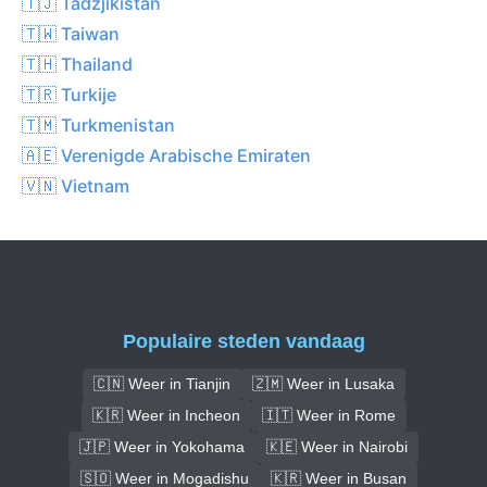
🇹🇯 Tadzjikistan
🇹🇼 Taiwan
🇹🇭 Thailand
🇹🇷 Turkije
🇹🇲 Turkmenistan
🇦🇪 Verenigde Arabische Emiraten
🇻🇳 Vietnam
Populaire steden vandaag
🇨🇳 Weer in Tianjin
🇿🇲 Weer in Lusaka
🇰🇷 Weer in Incheon
🇮🇹 Weer in Rome
🇯🇵 Weer in Yokohama
🇰🇪 Weer in Nairobi
🇸🇴 Weer in Mogadishu
🇰🇷 Weer in Busan