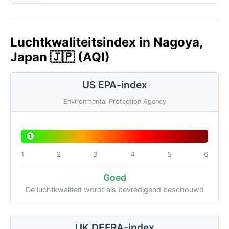
Luchtkwaliteitsindex in Nagoya,
Japan 🇯🇵 (AQI)
US EPA-index
Environmental Protection Agency
1
1
2
3
4
5
6
Goed
De luchtkwaliteit wordt als bevredigend beschouwd
UK DEFRA-index