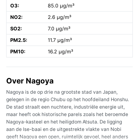
O3:
85.0 µg/m³
NO2:
2.6 µg/m³
SO2:
7.0 µg/m³
PM2.5:
11.7 µg/m³
PM10:
16.2 µg/m³
Over Nagoya
Nagoya is de op drie na grootste stad van Japan,
gelegen in de regio Chubu op het hoofdeiland Honshu.
De stad straalt een nuchtere, industriële energie uit,
maar heeft ook historische parels zoals het beroemde
Nagoya-kasteel en het heiligdom Atsuta. De ligging
aan de Ise-baai en de uitgestrekte vlakte van Nobi
geeft Nagoya een open, ruimtelijk gevoel, heel anders