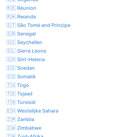
🇷🇪 Réunion
🇷🇼 Rwanda
🇸🇹 São Tomé and Príncipe
🇸🇳 Senegal
🇸🇨 Seychellen
🇸🇱 Sierra Leone
🇸🇭 Sint-Helena
🇸🇩 Soedan
🇸🇴 Somalië
🇹🇬 Togo
🇹🇩 Tsjaad
🇹🇳 Tunesië
🇪🇭 Westelijke Sahara
🇿🇲 Zambia
🇿🇼 Zimbabwe
🇿🇦 Zuid-Afrika