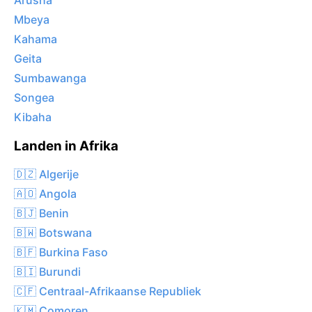
Arusha
Mbeya
Kahama
Geita
Sumbawanga
Songea
Kibaha
Landen in Afrika
🇩🇿 Algerije
🇦🇴 Angola
🇧🇯 Benin
🇧🇼 Botswana
🇧🇫 Burkina Faso
🇧🇮 Burundi
🇨🇫 Centraal-Afrikaanse Republiek
🇰🇲 Comoren