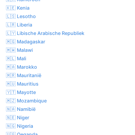
🇰🇪 Kenia
🇱🇸 Lesotho
🇱🇷 Liberia
🇱🇾 Libische Arabische Republiek
🇲🇬 Madagaskar
🇲🇼 Malawi
🇲🇱 Mali
🇲🇦 Marokko
🇲🇷 Mauritanië
🇲🇺 Mauritius
🇾🇹 Mayotte
🇲🇿 Mozambique
🇳🇦 Namibië
🇳🇪 Niger
🇳🇬 Nigeria
🇺🇬 Oeganda