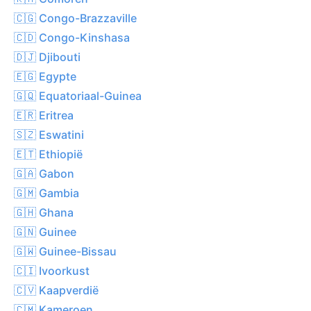
🇨🇬 Congo-Brazzaville
🇨🇩 Congo-Kinshasa
🇩🇯 Djibouti
🇪🇬 Egypte
🇬🇶 Equatoriaal-Guinea
🇪🇷 Eritrea
🇸🇿 Eswatini
🇪🇹 Ethiopië
🇬🇦 Gabon
🇬🇲 Gambia
🇬🇭 Ghana
🇬🇳 Guinee
🇬🇼 Guinee-Bissau
🇨🇮 Ivoorkust
🇨🇻 Kaapverdië
🇨🇲 Kameroen