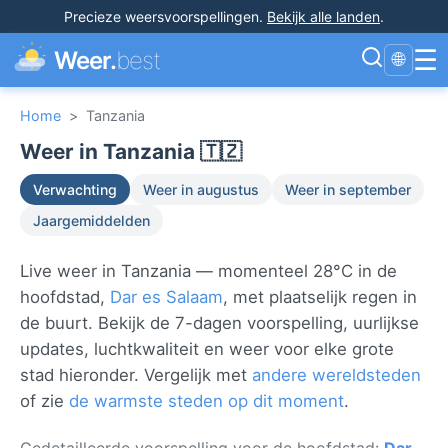
Precieze weersvoorspellingen
.
Bekijk alle landen
.
☰
Weer.
best
🌐
Home
>
Tanzania
Weer in Tanzania 🇹🇿
Verwachting
Weer in augustus
Weer in september
Jaargemiddelden
Live weer in Tanzania — momenteel 28°C in de
hoofdstad,
Dar es Salaam
, met plaatselijk regen in
de buurt. Bekijk de 7-dagen voorspelling, uurlijkse
updates, luchtkwaliteit en weer voor elke grote
stad hieronder. Vergelijk met
andere wereldsteden
of zie
de warmste steden op dit moment
.