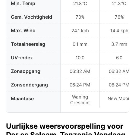
Min. Temp
21.8°C
21.3°C
Gem. Vochtigheid
70%
76%
Max. Wind
24.1 kph
14.4 kph
Totaalneerslag
0.1 mm
3.7 mm
UV-index
10.0
6.0
Zonsopgang
06:32 AM
06:32 AM
Zonsondergang
06:24 PM
06:24 PM
Waning
Maanfase
New Moon
Crescent
Uurlijkse weersvoorspelling voor
Dar es Salaam, Tanzania Vandaag