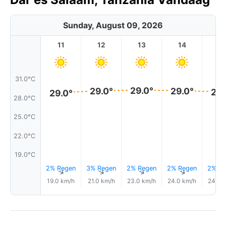
Sunday, August 09, 2026
11
12
13
14
1
31.0°C
29.0°
29.0°
29.0°
29.
29.0°
28.0°C
25.0°C
22.0°C
19.0°C
2% Regen
3% Regen
2% Regen
2% Regen
2% Re
↑
↑
↑
↑
19.0 km/h
21.0 km/h
23.0 km/h
24.0 km/h
24.0 