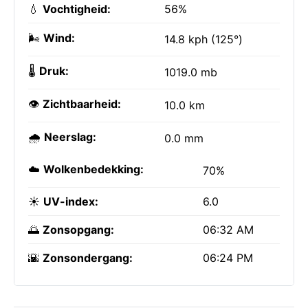
💧
Vochtigheid:
56%
🌬️
Wind:
14.8 kph (125°)
🌡️
Druk:
1019.0 mb
👁️
Zichtbaarheid:
10.0 km
🌧️
Neerslag:
0.0 mm
☁️
Wolkenbedekking:
70%
☀️
UV-index:
6.0
🌅
Zonsopgang:
06:32 AM
🌇
Zonsondergang:
06:24 PM