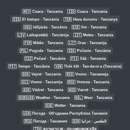
🇲🇾
🇮🇩
Cuaca · Tanzania
Cuaca · Tanzania
🇪🇸
🇹🇷
El tiempo · Tanzania
Hava durumu · Tanzanya
🇭🇺
🇪🇪
Időjárás · Tanzánia
Ilm · Tanzania
🇱🇻
🇮🇹
Laikapstākļi · Tanzānija
Meteo · Tanzania
🇫🇷
🇱🇹
Météo · Tanzanie
Oras · Tanzanija
🇵🇱
🇸🇰
Pogoda · Tanzania
Počasie · Tanzánia
🇨🇿
🇫🇮
Počasí · Tanzánie
Sää · Tansania
🇵🇹
🇻🇳
Tempo · Tanzânia
Thời tiết · Tan-da-ni-a (Tanzania)
🇩🇰
🇷🇸
Vejret · Tanzania
Vreme · Танзанија
🇸🇮
🇷🇴
Vreme · Tanzanija
Vremea · Tanzania
🇸🇪
🇳🇴
Vädret · Tanzania
Været · Tanzania
🇬🇧🇺🇸
🇳🇱
Weather · Tanzania
Weer · Tanzania
🇩🇪
Wetter · Tansania
🇺🇦
Погода · Обʼєднана Республіка Танзанія
🇷🇺
🇸🇦
Погода · Танзания
الطقس · تنزانيا
🇹🇭
สภาพอากาศ · ประเทศแทนซาเนีย