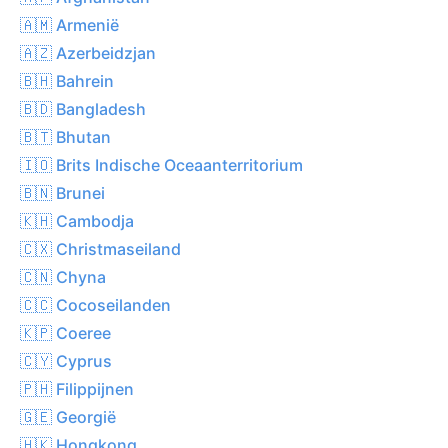
🇦🇲 Armenië
🇦🇿 Azerbeidzjan
🇧🇭 Bahrein
🇧🇩 Bangladesh
🇧🇹 Bhutan
🇮🇴 Brits Indische Oceaanterritorium
🇧🇳 Brunei
🇰🇭 Cambodja
🇨🇽 Christmaseiland
🇨🇳 Chyna
🇨🇨 Cocoseilanden
🇰🇵 Coeree
🇨🇾 Cyprus
🇵🇭 Filippijnen
🇬🇪 Georgië
🇭🇰 Hongkong