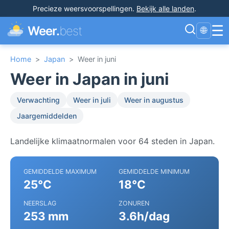
Precieze weersvoorspellingen
.
Bekijk alle landen
.
☰
Weer.
best
🌐
Home
>
Japan
>
Weer in juni
Weer in Japan in juni
Verwachting
Weer in juli
Weer in augustus
Jaargemiddelden
Landelijke klimaatnormalen voor 64 steden in Japan.
GEMIDDELDE MAXIMUM
GEMIDDELDE MINIMUM
25°C
18°C
NEERSLAG
ZONUREN
253 mm
3.6h/dag