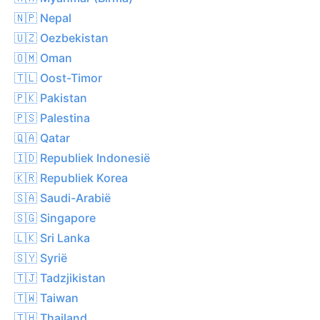
🇳🇵 Nepal
🇺🇿 Oezbekistan
🇴🇲 Oman
🇹🇱 Oost-Timor
🇵🇰 Pakistan
🇵🇸 Palestina
🇶🇦 Qatar
🇮🇩 Republiek Indonesië
🇰🇷 Republiek Korea
🇸🇦 Saudi-Arabië
🇸🇬 Singapore
🇱🇰 Sri Lanka
🇸🇾 Syrië
🇹🇯 Tadzjikistan
🇹🇼 Taiwan
🇹🇭 Thailand