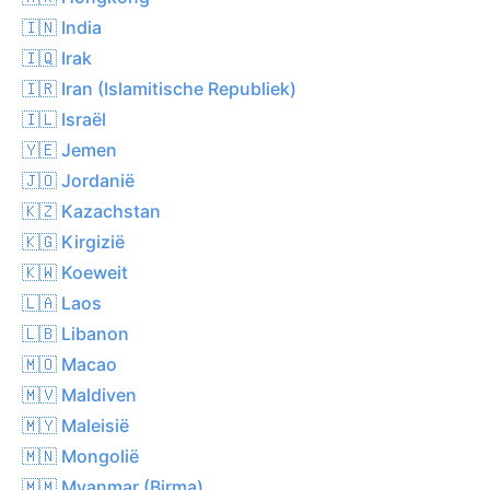
🇮🇳 India
🇮🇶 Irak
🇮🇷 Iran (Islamitische Republiek)
🇮🇱 Israël
🇾🇪 Jemen
🇯🇴 Jordanië
🇰🇿 Kazachstan
🇰🇬 Kirgizië
🇰🇼 Koeweit
🇱🇦 Laos
🇱🇧 Libanon
🇲🇴 Macao
🇲🇻 Maldiven
🇲🇾 Maleisië
🇲🇳 Mongolië
🇲🇲 Myanmar (Birma)