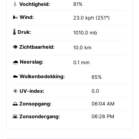
💧
Vochtigheid:
81%
🌬️
Wind:
23.0 kph (251°)
🌡️
Druk:
1010.0 mb
👁️
Zichtbaarheid:
10.0 km
🌧️
Neerslag:
0.1 mm
☁️
Wolkenbedekking:
65%
☀️
UV-index:
0.0
🌅
Zonsopgang:
06:04 AM
🌇
Zonsondergang:
06:28 PM