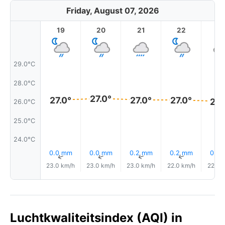
Friday, August 07, 2026
19
20
21
22
2
29.0°C
28.0°C
27.0°
27.0°
27.0°
27.0°
26.
26.0°C
25.0°C
24.0°C
0.0 mm
0.0 mm
0.2 mm
0.2 mm
0.5
↑
↑
↑
↑
23.0 km/h
23.0 km/h
23.0 km/h
22.0 km/h
22.0 
Luchtkwaliteitsindex (AQI) in