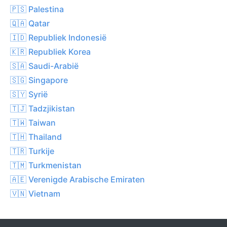
🇵🇸 Palestina
🇶🇦 Qatar
🇮🇩 Republiek Indonesië
🇰🇷 Republiek Korea
🇸🇦 Saudi-Arabië
🇸🇬 Singapore
🇸🇾 Syrië
🇹🇯 Tadzjikistan
🇹🇼 Taiwan
🇹🇭 Thailand
🇹🇷 Turkije
🇹🇲 Turkmenistan
🇦🇪 Verenigde Arabische Emiraten
🇻🇳 Vietnam