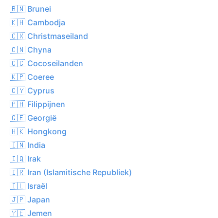
🇧🇳 Brunei
🇰🇭 Cambodja
🇨🇽 Christmaseiland
🇨🇳 Chyna
🇨🇨 Cocoseilanden
🇰🇵 Coeree
🇨🇾 Cyprus
🇵🇭 Filippijnen
🇬🇪 Georgië
🇭🇰 Hongkong
🇮🇳 India
🇮🇶 Irak
🇮🇷 Iran (Islamitische Republiek)
🇮🇱 Israël
🇯🇵 Japan
🇾🇪 Jemen