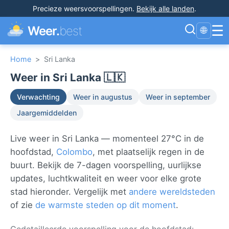
Precieze weersvoorspellingen
.
Bekijk alle landen
.
☰
Weer.
best
🌐
Home
>
Sri Lanka
Weer in Sri Lanka 🇱🇰
Verwachting
Weer in augustus
Weer in september
Jaargemiddelden
Live weer in Sri Lanka — momenteel 27°C in de
hoofdstad,
Colombo
, met plaatselijk regen in de
buurt. Bekijk de 7-dagen voorspelling, uurlijkse
updates, luchtkwaliteit en weer voor elke grote
stad hieronder. Vergelijk met
andere wereldsteden
of zie
de warmste steden op dit moment
.