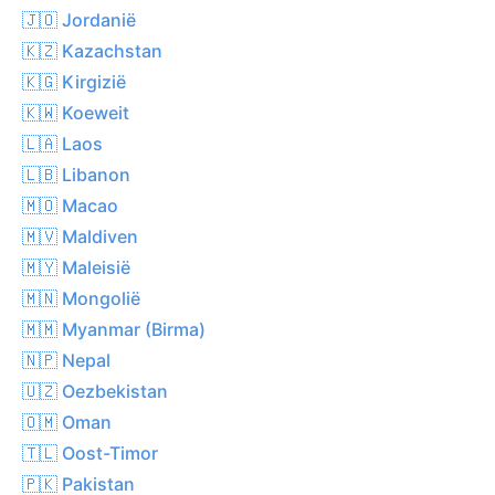
🇯🇴 Jordanië
🇰🇿 Kazachstan
🇰🇬 Kirgizië
🇰🇼 Koeweit
🇱🇦 Laos
🇱🇧 Libanon
🇲🇴 Macao
🇲🇻 Maldiven
🇲🇾 Maleisië
🇲🇳 Mongolië
🇲🇲 Myanmar (Birma)
🇳🇵 Nepal
🇺🇿 Oezbekistan
🇴🇲 Oman
🇹🇱 Oost-Timor
🇵🇰 Pakistan