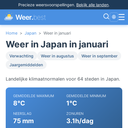
Precieze weersvoorspellingen
.
Bekijk alle landen
.
☰
Weer.
best
🌐
Home
>
Japan
>
Weer in januari
Weer in Japan in januari
Verwachting
Weer in augustus
Weer in september
Jaargemiddelden
Landelijke klimaatnormalen voor 64 steden in Japan.
GEMIDDELDE MAXIMUM
GEMIDDELDE MINIMUM
8°C
1°C
NEERSLAG
ZONUREN
75 mm
3.1h/dag