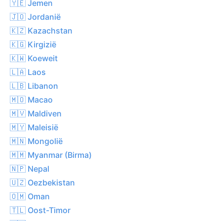
🇾🇪 Jemen
🇯🇴 Jordanië
🇰🇿 Kazachstan
🇰🇬 Kirgizië
🇰🇼 Koeweit
🇱🇦 Laos
🇱🇧 Libanon
🇲🇴 Macao
🇲🇻 Maldiven
🇲🇾 Maleisië
🇲🇳 Mongolië
🇲🇲 Myanmar (Birma)
🇳🇵 Nepal
🇺🇿 Oezbekistan
🇴🇲 Oman
🇹🇱 Oost-Timor