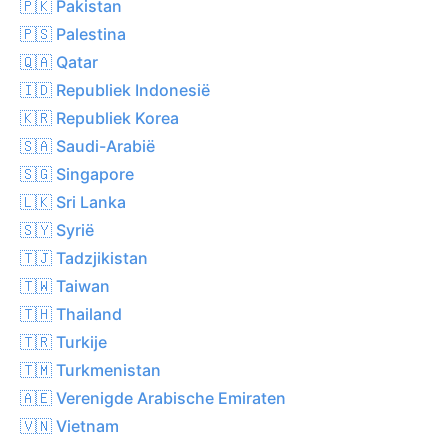
🇵🇰 Pakistan
🇵🇸 Palestina
🇶🇦 Qatar
🇮🇩 Republiek Indonesië
🇰🇷 Republiek Korea
🇸🇦 Saudi-Arabië
🇸🇬 Singapore
🇱🇰 Sri Lanka
🇸🇾 Syrië
🇹🇯 Tadzjikistan
🇹🇼 Taiwan
🇹🇭 Thailand
🇹🇷 Turkije
🇹🇲 Turkmenistan
🇦🇪 Verenigde Arabische Emiraten
🇻🇳 Vietnam