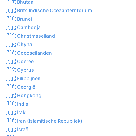
🇧🇹 Bhutan
🇮🇴 Brits Indische Oceaanterritorium
🇧🇳 Brunei
🇰🇭 Cambodja
🇨🇽 Christmaseiland
🇨🇳 Chyna
🇨🇨 Cocoseilanden
🇰🇵 Coeree
🇨🇾 Cyprus
🇵🇭 Filippijnen
🇬🇪 Georgië
🇭🇰 Hongkong
🇮🇳 India
🇮🇶 Irak
🇮🇷 Iran (Islamitische Republiek)
🇮🇱 Israël