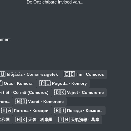
De Onzichtbare Invloed van...
moment
🇺
🇪🇪
Időjárás · Comor-szigetek
Ilm · Comoros

🇵🇱
Oras · Komorai
Pogoda · Komory
🇩🇰
i tiết · Cô-mô (Comoros)
Vejret · Comorerne
🇳🇴
rerna
Været · Komorene
🇺🇦
🇷🇺
Погода · Комори
Погода · Коморы
🇭🇰
🇹🇼
共和国
天氣 · 科摩羅
天氣預報 · 葛摩