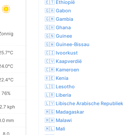
🇪🇹 Ethiopië
🇬🇦 Gabon
🇬🇲 Gambia
🇬🇭 Ghana
Plaatselijk
Zonnig
regen in de
🇬🇳 Guinee
buurt
🇬🇼 Guinee-Bissau
25.7°C
25.3°C
🇨🇮 Ivoorkust
🇨🇻 Kaapverdië
24.0°C
24.0°C
🇨🇲 Kameroen
🇰🇪 Kenia
22.4°C
23.0°C
🇱🇸 Lesotho
76%
81%
🇱🇷 Liberia
🇱🇾 Libische Arabische Republiek
2.7 kph
31.0 kph
🇲🇬 Madagaskar
🇲🇼 Malawi
0.0 mm
1.8 mm
🇲🇱 Mali
8.0
7.0