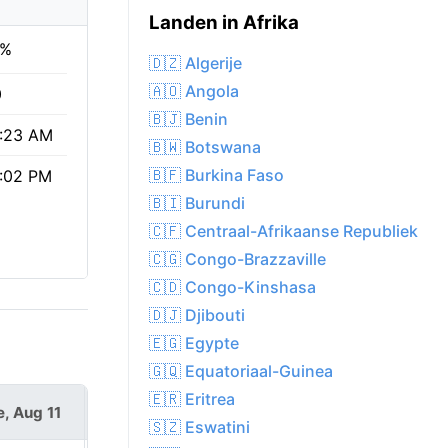
Landen in Afrika
0%
🇩🇿 Algerije
🇦🇴 Angola
0
🇧🇯 Benin
:23 AM
🇧🇼 Botswana
🇧🇫 Burkina Faso
:02 PM
🇧🇮 Burundi
🇨🇫 Centraal-Afrikaanse Republiek
🇨🇬 Congo-Brazzaville
🇨🇩 Congo-Kinshasa
🇩🇯 Djibouti
🇪🇬 Egypte
🇬🇶 Equatoriaal-Guinea
🇪🇷 Eritrea
e, Aug 11
Wed, Aug 12
🇸🇿 Eswatini