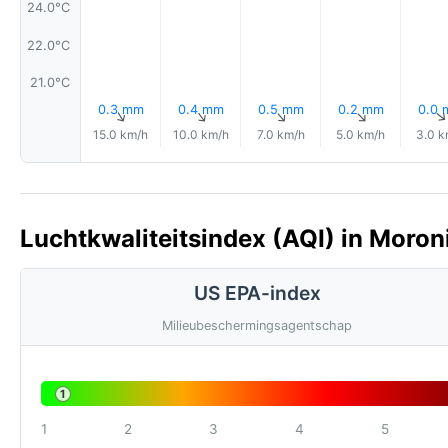
24.0°C
22.0°C
21.0°C
0.3 mm
0.4 mm
0.5 mm
0.2 mm
0.0
↑
↑
↑
↑
15.0 km/h
10.0 km/h
7.0 km/h
5.0 km/h
3.0 k
Luchtkwaliteitsindex (AQI) in Moro
US EPA-index
Milieubeschermingsagentschap
1
1
2
3
4
5