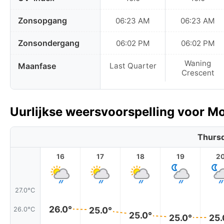
Zonsopgang
06:23 AM
06:23 AM
Zonsondergang
06:02 PM
06:02 PM
Waning
Maanfase
Last Quarter
Crescent
Uurlijkse weersvoorspelling voor 
Thursd
16
17
18
19
2
27.0°C
26.0°
25.0°
26.0°C
25.0°
25.0°
25.