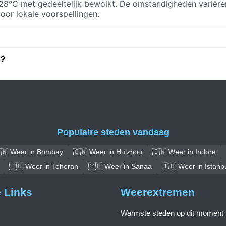
28°C met gedeeltelijk bewolkt. De omstandigheden variëre
oor lokale voorspellingen.
n?
Populaire steden vandaag
🇳 Weer in Bombay
🇨🇳 Weer in Huizhou
🇮🇳 Weer in Indore
🇮🇷 Weer in Teheran
🇾🇪 Weer in Sanaa
🇹🇷 Weer in Istanb
e Links
Weerextremen
Warmste steden op dit moment