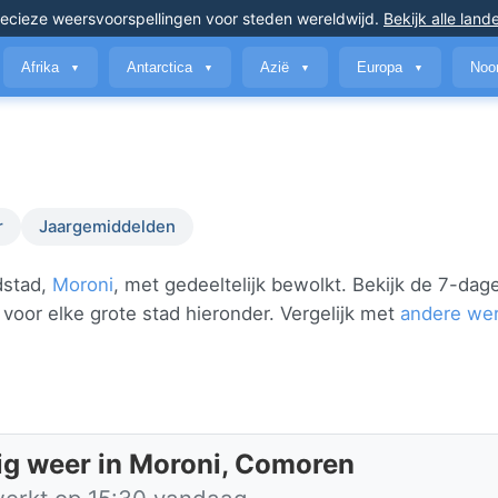
ecieze weersvoorspellingen
voor steden wereldwijd
.
Bekijk alle land
Afrika
Antarctica
Azië
Europa
Noo
▼
▼
▼
▼
r
Jaargemiddelden
dstad,
Moroni
, met gedeeltelijk bewolkt. Bekijk de 7-dag
r voor elke grote stad hieronder. Vergelijk met
andere we
ig weer in Moroni, Comoren