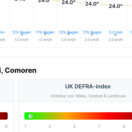
24.0°
24.0°
24.0°
 mm
12% Regen
11% Regen
10% Regen
11% Regen
0.0 mm
1
↑
↑
↑
↑
↑
↑
m/h
1.0 km/h
1.0 km/h
2.0 km/h
2.0 km/h
2.0 km/h
ni, Comoren
UK DEFRA-index
Afdeling voor Milieu, Voedsel & Landbouw
1
6
1
3
5
7
9