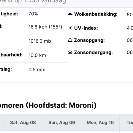
werkt op 15:30 vandaag
tigheid:
70%
☁️
Wolkenbedekking:
5
:
16.6 kph (155°)
☀️
UV-index:
4.
🌅
Zonsopgang:
06
1016.0 mb
🌇
Zonsondergang:
06
tbaarheid:
10.0 km
slag:
0.5 mm
omoren (Hoofdstad: Moroni)
Sat, Aug 08
Sun, Aug 09
Mon, Aug 10
Tu