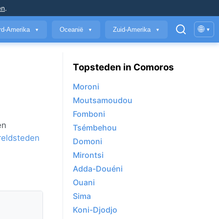
en
.
🌐
rd-Amerika
Oceanië
Zuid-Amerika
▾
▼
▼
▼
Topsteden in Comoros
Moroni
Moutsamoudou
Fomboni
en
Tsémbehou
reldsteden
Domoni
Mirontsi
Adda-Douéni
Ouani
Sima
Koni-Djodjo