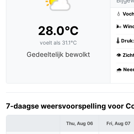
Bijge
💧
Voch
28.0°C
🌬️
Wind
🌡️
Druk:
voelt als 31.1°C
Gedeeltelijk bewolkt
👁️
Zich
🌧️
Neer
7-daagse weersvoorspelling voor C
Thu, Aug 06
Fri, Aug 07