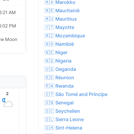
🇲🇦 Marokko
🇲🇷 Mauritanië
6:21 AM
06:21 AM
🇲🇺 Mauritius
6:02 PM
06:02 PM
🇾🇹 Mayotte
🇲🇿 Mozambique
ew Moon
New Moon
🇳🇦 Namibië
🇳🇪 Niger
🇳🇬 Nigeria
🇺🇬 Oeganda
🇷🇪 Réunion
🇷🇼 Rwanda
🇸🇹 São Tomé and Príncipe
2
3
4
5
6
7
🇸🇳 Senegal
🇸🇨 Seychellen
🇸🇱 Sierra Leone
🇸🇭 Sint-Helena