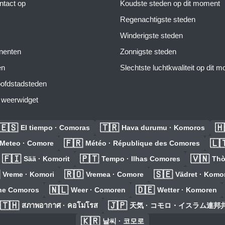
tact op
Koudste steden op dit moment
Regenachtigste steden
Winderigste steden
inenten
Zonnigste steden
en
Slechtste luchtkwaliteit op dit 
ofdstadsteden
s weerwidget
🇪🇸
🇹🇷
🇭
El tiempo · Comoras
Hava durumu · Komoros
🇫🇷
🇱
Meteo · Comore
Météo · République des Comores
🇫🇮
🇵🇹
🇻🇳
Sää · Komorit
Tempo · Ilhas Comores
Thờ
🇷🇴
🇸🇪
Vreme · Komori
Vremea · Comore
Vädret · Komo
🇳🇱
🇩🇪
the Comoros
Weer · Comoren
Wetter · Komoren
🇹🇭
🇯🇵
สภาพอากาศ · คอโมโรส
天気 · コモロ・イスラム連邦
🇰🇷
날씨 · 코모로