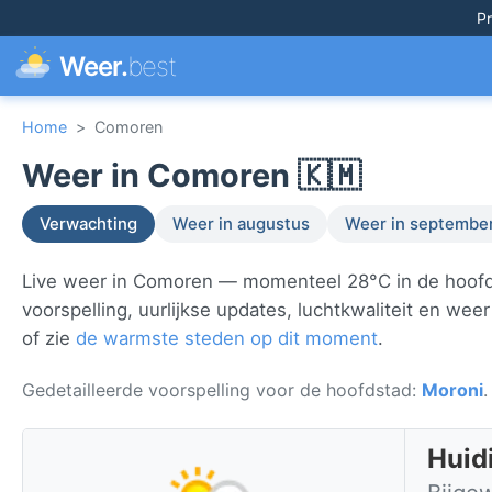
Pr
Weer.
best
Home
>
Comoren
Weer in Comoren 🇰🇲
Verwachting
Weer in augustus
Weer in septembe
Live weer in Comoren — momenteel 28°C in de hoof
voorspelling, uurlijkse updates, luchtkwaliteit en wee
of zie
de warmste steden op dit moment
.
Gedetailleerde voorspelling voor de hoofdstad:
Moroni
.
Huid