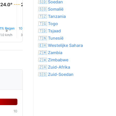
🇸🇩 Soedan
24.0°
24.0°
23.0°
23.0°
23.0°
23.0°
🇸🇴 Somalië
🇹🇿 Tanzania
🇹🇬 Togo
1% Regen
10% Regen
10% Regen
0.5 mm
0.3 mm
0.3 mm
↑
↑
↑
↑
↑
↑
🇹🇩 Tsjaad
1.0 km/h
3.0 km/h
8.0 km/h
14.0 km/h
17.0 km/h
16.0 km/
🇹🇳 Tunesië
🇪🇭 Westelijke Sahara
🇿🇲 Zambia
🇿🇼 Zimbabwe
🇿🇦 Zuid-Afrika
🇸🇸 Zuid-Soedan
10