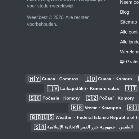
Neem con
voor steden wereldwijd.
Blog
Weer.best © 2026. Alle rechten
Sitemap
voorbehouden.
Alle cont
Alle land
Wereldho
🧩 Grati
🇲🇾
🇮🇩
Cuaca · Comoros
Cuaca · Komoro
🇱🇻
🇮🇹
Laikapstākļi · Komoru salas
🇸🇰
🇨🇿
Počasie · Komory
Počasí · Komory
🇷🇸
🇸🇮
Vreme · Коморос
🇬🇧🇺🇸
Weather · Federal Islamic Republic of 
🇸🇦
الطقس · جمهورية جزر القمر الاتحادية الإسلامية