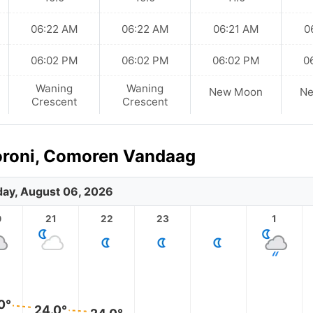
06:22 AM
06:22 AM
06:21 AM
0
06:02 PM
06:02 PM
06:02 PM
0
Waning
Waning
New Moon
N
Crescent
Crescent
Moroni, Comoren Vandaag
ay, August 06, 2026
0
21
22
23
1
0°
24.0°
24.0°