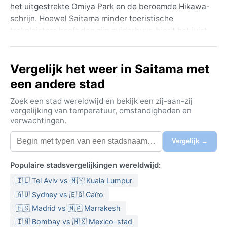
het uitgestrekte Omiya Park en de beroemde Hikawa-
schrijn. Hoewel Saitama minder toeristische
trekpleisters heeft dan zijn zuiderbuur, biedt het juist
een blik op het alledaagse Japanse leven. De
omgeving is vlak, met de rivier de Arakawa die door
Vergelijk het weer in Saitama met
het landschap slingert, en in de verte zijn bij helder
weer de bergen van Chichibu te zien. Saitama is ook
een andere stad
een knooppunt voor shinkansen-reizigers, met
Zoek een stad wereldwijd en bekijk een zij-aan-zij
uitstekende verbindingen naar Ueno en andere delen
vergelijking van temperatuur, omstandigheden en
van Kanto.
verwachtingen.
Het klimaat in Saitama is volgens de Köppen-
Vergelijk →
classificatie Cfa: een vochtig subtropisch klimaat. De
zomers zijn heet en erg vochtig, met gemiddelde
Populaire stadsvergelijkingen wereldwijd:
temperaturen rond de 30 °C en regelmatige pieken
🇮🇱 Tel Aviv vs 🇲🇾 Kuala Lumpur
boven de 35 °C. De jaarlijkse neerslag van ongeveer
1400 millimeter valt vooral tijdens het regenseizoen in
🇦🇺 Sydney vs 🇪🇬 Caïro
juni en juli, en tijdens tyfoons in de late zomer en
🇪🇸 Madrid vs 🇲🇦 Marrakesh
vroege herfst. De winters zijn daarentegen koel en
🇮🇳 Bombay vs 🇲🇽 Mexico-stad