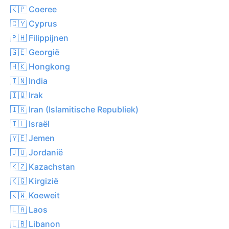
🇰🇵 Coeree
🇨🇾 Cyprus
🇵🇭 Filippijnen
🇬🇪 Georgië
🇭🇰 Hongkong
🇮🇳 India
🇮🇶 Irak
🇮🇷 Iran (Islamitische Republiek)
🇮🇱 Israël
🇾🇪 Jemen
🇯🇴 Jordanië
🇰🇿 Kazachstan
🇰🇬 Kirgizië
🇰🇼 Koeweit
🇱🇦 Laos
🇱🇧 Libanon