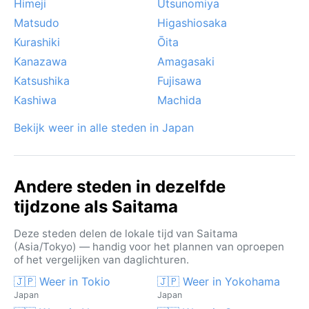
stortregens, hoewel de stad door haar ligging iets
Himeji
Utsunomiya
minder direct wordt getroffen dan kustgebieden.
Matsudo
Higashiosaka
Sneeuwval blijft een uitzondering, maar mist in de
Kurashiki
Ōita
ochtenden is in de herfst niet ongewoon.
Kanazawa
Amagasaki
Katsushika
Fujisawa
Kashiwa
Machida
Bekijk weer in alle steden in Japan
Andere steden in dezelfde
tijdzone als Saitama
Deze steden delen de lokale tijd van Saitama
(Asia/Tokyo) — handig voor het plannen van oproepen
of het vergelijken van daglichturen.
🇯🇵 Weer in Tokio
🇯🇵 Weer in Yokohama
Japan
Japan