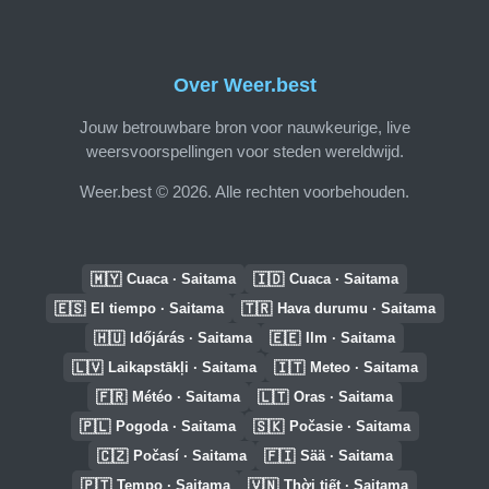
Over Weer.best
Jouw betrouwbare bron voor nauwkeurige, live
weersvoorspellingen voor steden wereldwijd.
Weer.best © 2026. Alle rechten voorbehouden.
🇲🇾
🇮🇩
Cuaca · Saitama
Cuaca · Saitama
🇪🇸
🇹🇷
El tiempo · Saitama
Hava durumu · Saitama
🇭🇺
🇪🇪
Időjárás · Saitama
Ilm · Saitama
🇱🇻
🇮🇹
Laikapstākļi · Saitama
Meteo · Saitama
🇫🇷
🇱🇹
Météo · Saitama
Oras · Saitama
🇵🇱
🇸🇰
Pogoda · Saitama
Počasie · Saitama
🇨🇿
🇫🇮
Počasí · Saitama
Sää · Saitama
🇵🇹
🇻🇳
Tempo · Saitama
Thời tiết · Saitama