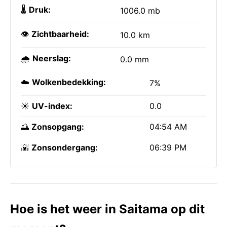
🌡️
Druk:
1006.0 mb
👁️
Zichtbaarheid:
10.0 km
🌧️
Neerslag:
0.0 mm
☁️
Wolkenbedekking:
7%
☀️
UV-index:
0.0
🌅
Zonsopgang:
04:54 AM
🌇
Zonsondergang:
06:39 PM
Hoe is het weer in Saitama op dit