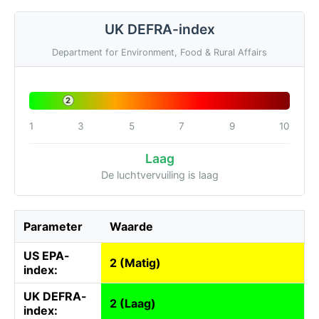
UK DEFRA-index
Department for Environment, Food & Rural Affairs
2
1
3
5
7
9
10
Laag
De luchtvervuiling is laag
Parameter
Waarde
US EPA-
2 (Matig)
index:
UK DEFRA-
2 (Laag)
index: