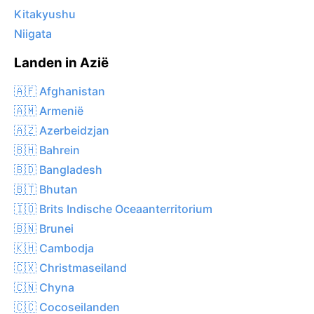
Kitakyushu
Niigata
Landen in Azië
🇦🇫 Afghanistan
🇦🇲 Armenië
🇦🇿 Azerbeidzjan
🇧🇭 Bahrein
🇧🇩 Bangladesh
🇧🇹 Bhutan
🇮🇴 Brits Indische Oceaanterritorium
🇧🇳 Brunei
🇰🇭 Cambodja
🇨🇽 Christmaseiland
🇨🇳 Chyna
🇨🇨 Cocoseilanden