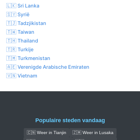
🇱🇰 Sri Lanka
🇸🇾 Syrië
🇹🇯 Tadzjikistan
🇹🇼 Taiwan
🇹🇭 Thailand
🇹🇷 Turkije
🇹🇲 Turkmenistan
🇦🇪 Verenigde Arabische Emiraten
🇻🇳 Vietnam
Populaire steden vandaag
🇨🇳 Weer in Tianjin
🇿🇲 Weer in Lusaka