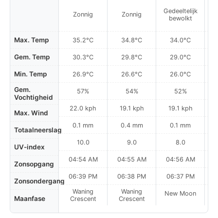
Gedeeltelijk
Ge
Zonnig
Zonnig
bewolkt
Max. Temp
35.2°C
34.8°C
34.0°C
Gem. Temp
30.3°C
29.8°C
29.0°C
Min. Temp
26.9°C
26.6°C
26.0°C
Gem.
57%
54%
52%
Vochtigheid
22.0 kph
19.1 kph
19.1 kph
Max. Wind
0.1 mm
0.4 mm
0.1 mm
Totaalneerslag
10.0
9.0
8.0
UV-index
04:54 AM
04:55 AM
04:56 AM
0
Zonsopgang
06:39 PM
06:38 PM
06:37 PM
Zonsondergang
Waning
Waning
New Moon
N
Maanfase
Crescent
Crescent