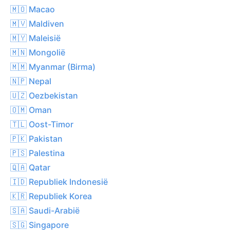
🇲🇴 Macao
🇲🇻 Maldiven
🇲🇾 Maleisië
🇲🇳 Mongolië
🇲🇲 Myanmar (Birma)
🇳🇵 Nepal
🇺🇿 Oezbekistan
🇴🇲 Oman
🇹🇱 Oost-Timor
🇵🇰 Pakistan
🇵🇸 Palestina
🇶🇦 Qatar
🇮🇩 Republiek Indonesië
🇰🇷 Republiek Korea
🇸🇦 Saudi-Arabië
🇸🇬 Singapore