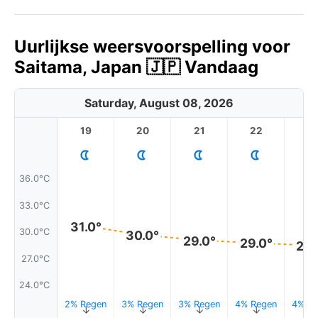
Uurlijkse weersvoorspelling voor
Saitama, Japan 🇯🇵 Vandaag
Saturday, August 08, 2026
19
20
21
22
2
36.0°C
33.0°C
31.0°
30.0°C
30.0°
29.0°
29.0°
28.
27.0°C
24.0°C
2% Regen
3% Regen
3% Regen
4% Regen
4% Re
↑
↑
↑
↑