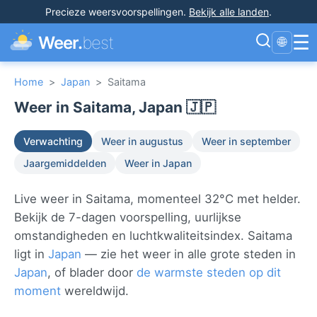
Precieze weersvoorspellingen
.
Bekijk alle landen
.
☰
Weer.
best
🌐
Home
>
Japan
>
Saitama
Weer in Saitama, Japan 🇯🇵
Verwachting
Weer in augustus
Weer in september
Jaargemiddelden
Weer in Japan
Live weer in Saitama, momenteel 32°C met helder.
Bekijk de 7-dagen voorspelling, uurlijkse
omstandigheden en luchtkwaliteitsindex. Saitama
ligt in
Japan
— zie het weer in alle grote steden in
Japan
, of blader door
de warmste steden op dit
moment
wereldwijd.