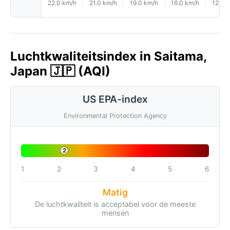
22.0 km/h
21.0 km/h
19.0 km/h
16.0 km/h
12.0 
Luchtkwaliteitsindex in Saitama,
Japan 🇯🇵 (AQI)
US EPA-index
Environmental Protection Agency
2
1
2
3
4
5
6
Matig
De luchtkwaliteit is acceptabel voor de meeste
mensen