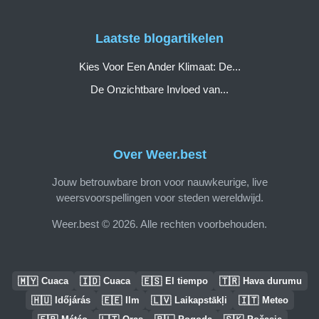
Laatste blogartikelen
Kies Voor Een Ander Klimaat: De...
De Onzichtbare Invloed van...
Over Weer.best
Jouw betrouwbare bron voor nauwkeurige, live
weersvoorspellingen voor steden wereldwijd.
Weer.best © 2026. Alle rechten voorbehouden.
🇲🇾
🇮🇩
🇪🇸
🇹🇷
Cuaca
Cuaca
El tiempo
Hava durumu
🇭🇺
🇪🇪
🇱🇻
🇮🇹
Időjárás
Ilm
Laikapstākļi
Meteo