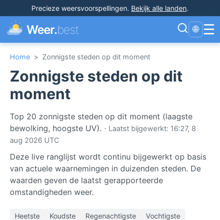
Precieze weersvoorspellingen
.
Bekijk alle landen
.
☰
Weer.
best
🌐
Home
>
Zonnigste steden op dit moment
Zonnigste steden op dit
moment
Top 20 zonnigste steden op dit moment (laagste
bewolking, hoogste UV).
·
Laatst bijgewerkt: 16:27, 8
aug 2026 UTC
Deze live ranglijst wordt continu bijgewerkt op basis
van actuele waarnemingen in duizenden steden. De
waarden geven de laatst gerapporteerde
omstandigheden weer.
Heetste
Koudste
Regenachtigste
Vochtigste