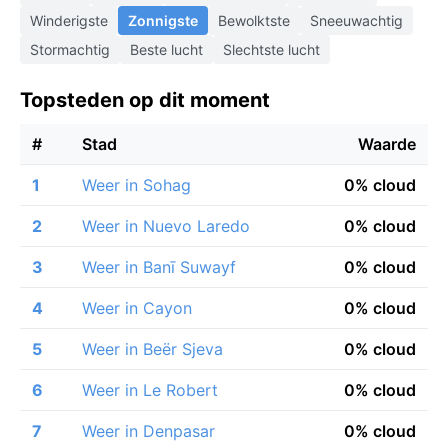
Winderigste
Zonnigste
Bewolktste
Sneeuwachtig
Stormachtig
Beste lucht
Slechtste lucht
Topsteden op dit moment
#
Stad
Waarde
1
Weer in Sohag
0% cloud
2
Weer in Nuevo Laredo
0% cloud
3
Weer in Banī Suwayf
0% cloud
4
Weer in Cayon
0% cloud
5
Weer in Beër Sjeva
0% cloud
6
Weer in Le Robert
0% cloud
7
Weer in Denpasar
0% cloud