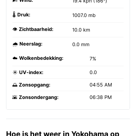
🌬️
Wind:
19.4 kph (186°)
🌡️
Druk:
1007.0 mb
👁️
Zichtbaarheid:
10.0 km
🌧️
Neerslag:
0.0 mm
☁️
Wolkenbedekking:
7%
☀️
UV-index:
0.0
🌅
Zonsopgang:
04:55 AM
🌇
Zonsondergang:
06:38 PM
Hoe is het weer in Yokohama op