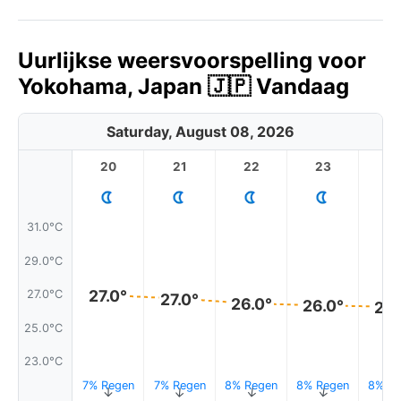
Uurlijkse weersvoorspelling voor
Yokohama, Japan 🇯🇵 Vandaag
Saturday, August 08, 2026
20
21
22
23
31.0°C
29.0°C
27.0°
27.0°C
27.0°
26.0°
26.0°
26.
25.0°C
23.0°C
7% Regen
7% Regen
8% Regen
8% Regen
8% Re
↑
↑
↑
↑