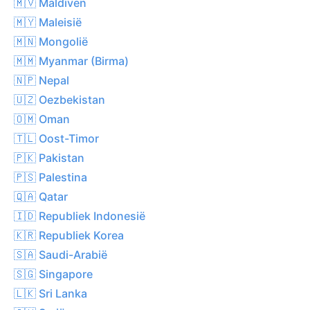
🇲🇻 Maldiven
🇲🇾 Maleisië
🇲🇳 Mongolië
🇲🇲 Myanmar (Birma)
🇳🇵 Nepal
🇺🇿 Oezbekistan
🇴🇲 Oman
🇹🇱 Oost-Timor
🇵🇰 Pakistan
🇵🇸 Palestina
🇶🇦 Qatar
🇮🇩 Republiek Indonesië
🇰🇷 Republiek Korea
🇸🇦 Saudi-Arabië
🇸🇬 Singapore
🇱🇰 Sri Lanka