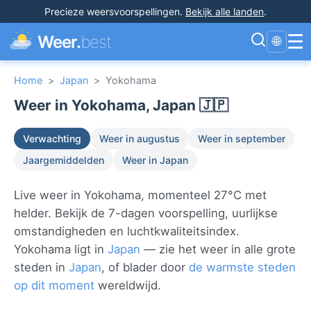
Precieze weersvoorspellingen
.
Bekijk alle landen
.
☰
Weer.
best
🌐
Home
>
Japan
>
Yokohama
Weer in Yokohama, Japan 🇯🇵
Verwachting
Weer in augustus
Weer in september
Jaargemiddelden
Weer in Japan
Live weer in Yokohama, momenteel 27°C met
helder. Bekijk de 7-dagen voorspelling, uurlijkse
omstandigheden en luchtkwaliteitsindex.
Yokohama ligt in
Japan
— zie het weer in alle grote
steden in
Japan
, of blader door
de warmste steden
op dit moment
wereldwijd.