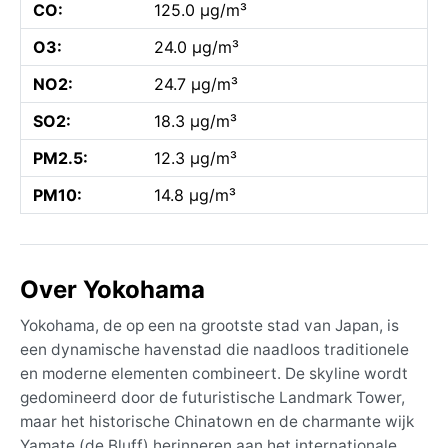
CO:
125.0 µg/m³
O3:
24.0 µg/m³
NO2:
24.7 µg/m³
SO2:
18.3 µg/m³
PM2.5:
12.3 µg/m³
PM10:
14.8 µg/m³
Over Yokohama
Yokohama, de op een na grootste stad van Japan, is
een dynamische havenstad die naadloos traditionele
en moderne elementen combineert. De skyline wordt
gedomineerd door de futuristische Landmark Tower,
maar het historische Chinatown en de charmante wijk
Yamate (de Bluff) herinneren aan het internationale