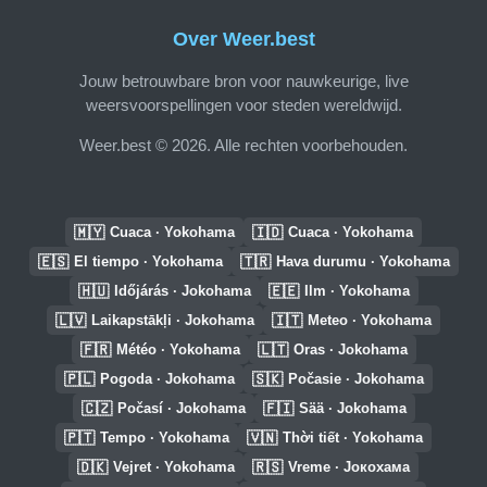
Over Weer.best
Jouw betrouwbare bron voor nauwkeurige, live
weersvoorspellingen voor steden wereldwijd.
Weer.best © 2026. Alle rechten voorbehouden.
🇲🇾
🇮🇩
Cuaca · Yokohama
Cuaca · Yokohama
🇪🇸
🇹🇷
El tiempo · Yokohama
Hava durumu · Yokohama
🇭🇺
🇪🇪
Időjárás · Jokohama
Ilm · Yokohama
🇱🇻
🇮🇹
Laikapstākļi · Jokohama
Meteo · Yokohama
🇫🇷
🇱🇹
Météo · Yokohama
Oras · Jokohama
🇵🇱
🇸🇰
Pogoda · Jokohama
Počasie · Jokohama
🇨🇿
🇫🇮
Počasí · Jokohama
Sää · Jokohama
🇵🇹
🇻🇳
Tempo · Yokohama
Thời tiết · Yokohama
🇩🇰
🇷🇸
Vejret · Yokohama
Vreme · Јокохама