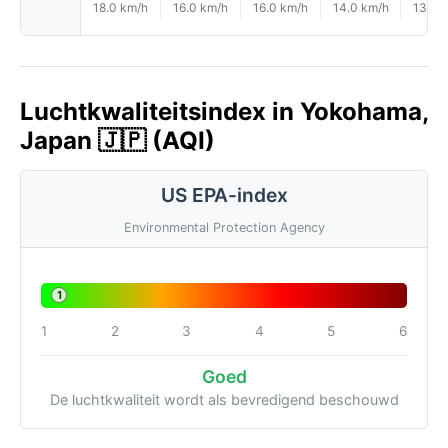
18.0 km/h
16.0 km/h
16.0 km/h
14.0 km/h
13.0 
Luchtkwaliteitsindex in Yokohama,
Japan 🇯🇵 (AQI)
US EPA-index
Environmental Protection Agency
1
1
2
3
4
5
6
Goed
De luchtkwaliteit wordt als bevredigend beschouwd