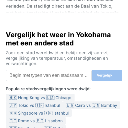
verleden. De stad ligt direct aan de Baai van Tokio,
met het uitgestrekte Minato Mirai-gebied als levendig
hart. Overal voel je de zilte zeelucht, terwijl de
nabijheid van de Japanse hoofdstad zorgt voor een
Vergelijk het weer in Yokohama
constante stroom van cultuur en bedrijvigheid.
met een andere stad
Het klimaat valt onder de Köppen-classificatie Cfa:
een vochtig subtropisch klimaat. De zomers zijn heet
Zoek een stad wereldwijd en bekijk een zij-aan-zij
en benauwd, met temperaturen rond de 30°C en een
vergelijking van temperatuur, omstandigheden en
verwachtingen.
verzengende luchtvochtigheid. De winter is
daarentegen mild en vrij droog, met gemiddelde
Vergelijk →
maxima rond de 10°C. Regen valt het hele jaar, maar
vooral tijdens het regenseizoen (tsuyu) in juni en juli –
Populaire stadsvergelijkingen wereldwijd:
dan is een paraplu onmisbaar. Herfst en lente zijn
🇭🇰 Hong Kong vs 🇺🇸 Chicago
aangenamer, met gematigde temperaturen en minder
regen. Pak voor de zomer lichte, ademende kleding en
🇯🇵 Tokio vs 🇹🇷 Istanbul
🇪🇬 Caïro vs 🇮🇳 Bombay
een regenjas; voor de winter een warme laag en een
🇸🇬 Singapore vs 🇹🇷 Istanbul
waterdichte jas.
🇮🇹 Rome vs 🇵🇹 Lissabon