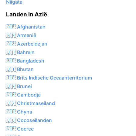
Niigata
Landen in Azië
🇦🇫 Afghanistan
🇦🇲 Armenië
🇦🇿 Azerbeidzjan
🇧🇭 Bahrein
🇧🇩 Bangladesh
🇧🇹 Bhutan
🇮🇴 Brits Indische Oceaanterritorium
🇧🇳 Brunei
🇰🇭 Cambodja
🇨🇽 Christmaseiland
🇨🇳 Chyna
🇨🇨 Cocoseilanden
🇰🇵 Coeree