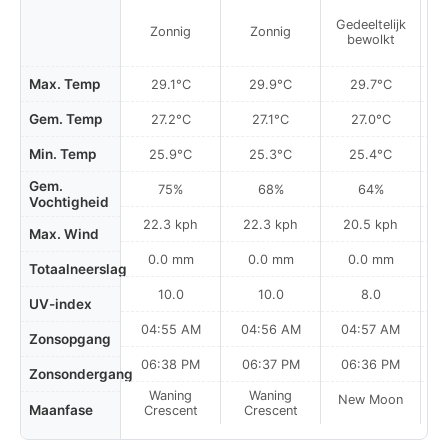
Gedeeltelijk
Zonnig
Zonnig
bewolkt
Max. Temp
29.1°C
29.9°C
29.7°C
Gem. Temp
27.2°C
27.1°C
27.0°C
Min. Temp
25.9°C
25.3°C
25.4°C
Gem.
75%
68%
64%
Vochtigheid
22.3 kph
22.3 kph
20.5 kph
Max. Wind
0.0 mm
0.0 mm
0.0 mm
Totaalneerslag
10.0
10.0
8.0
UV-index
04:55 AM
04:56 AM
04:57 AM
Zonsopgang
06:38 PM
06:37 PM
06:36 PM
Zonsondergang
Waning
Waning
New Moon
N
Maanfase
Crescent
Crescent