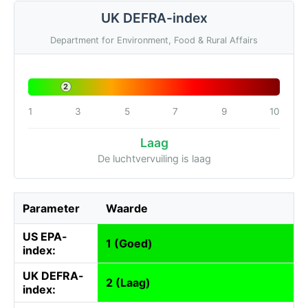
UK DEFRA-index
Department for Environment, Food & Rural Affairs
2
1
3
5
7
9
10
Laag
De luchtvervuiling is laag
Parameter
Waarde
US EPA-
1 (Goed)
index:
UK DEFRA-
2 (Laag)
index: