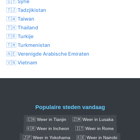
🇸🇾 Syrië
🇹🇯 Tadzjikistan
🇹🇼 Taiwan
🇹🇭 Thailand
🇹🇷 Turkije
🇹🇲 Turkmenistan
🇦🇪 Verenigde Arabische Emiraten
🇻🇳 Vietnam
Populaire steden vandaag
🇨🇳 Weer in Tianjin
🇿🇲 Weer in Lusaka
🇰🇷 Weer in Incheon
🇮🇹 Weer in Rome
🇯🇵 Weer in Yokohama
🇰🇪 Weer in Nairobi