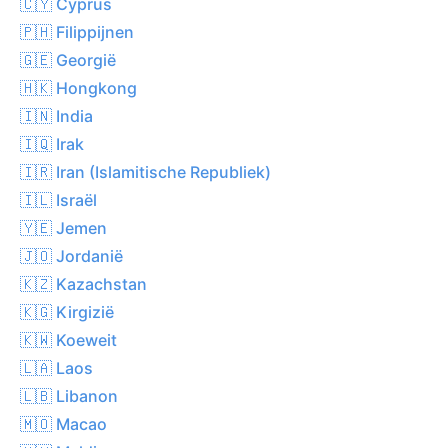
🇨🇾 Cyprus
🇵🇭 Filippijnen
🇬🇪 Georgië
🇭🇰 Hongkong
🇮🇳 India
🇮🇶 Irak
🇮🇷 Iran (Islamitische Republiek)
🇮🇱 Israël
🇾🇪 Jemen
🇯🇴 Jordanië
🇰🇿 Kazachstan
🇰🇬 Kirgizië
🇰🇼 Koeweit
🇱🇦 Laos
🇱🇧 Libanon
🇲🇴 Macao