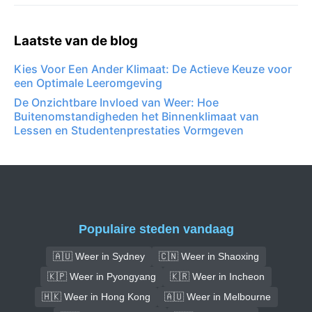
Laatste van de blog
Kies Voor Een Ander Klimaat: De Actieve Keuze voor
een Optimale Leeromgeving
De Onzichtbare Invloed van Weer: Hoe
Buitenomstandigheden het Binnenklimaat van
Lessen en Studentenprestaties Vormgeven
Populaire steden vandaag
🇦🇺 Weer in Sydney
🇨🇳 Weer in Shaoxing
🇰🇵 Weer in Pyongyang
🇰🇷 Weer in Incheon
🇭🇰 Weer in Hong Kong
🇦🇺 Weer in Melbourne