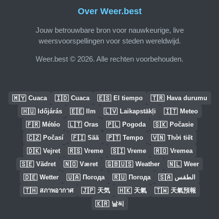
Over Weer.best
Jouw betrouwbare bron voor nauwkeurige, live
weersvoorspellingen voor steden wereldwijd.
Weer.best © 2026. Alle rechten voorbehouden.
🇲🇾
🇮🇩
🇪🇸
🇹🇷
Cuaca
Cuaca
El tiempo
Hava durumu
🇭🇺
🇪🇪
🇱🇻
🇮🇹
Időjárás
Ilm
Laikapstākļi
Meteo
🇫🇷
🇱🇹
🇵🇱
🇸🇰
Météo
Oras
Pogoda
Počasie
🇨🇿
🇫🇮
🇵🇹
🇻🇳
Počasí
Sää
Tempo
Thời tiết
🇩🇰
🇷🇸
🇸🇮
🇷🇴
Vejret
Vreme
Vreme
Vremea
🇸🇪
🇳🇴
🇬🇧🇺🇸
🇳🇱
Vädret
Været
Weather
Weer
🇩🇪
🇺🇦
🇷🇺
🇸🇦
Wetter
Погода
Погода
الطقس
🇹🇭
🇯🇵
🇭🇰
🇹🇼
สภาพอากาศ
天気
天氣
天氣預報
🇰🇷
날씨