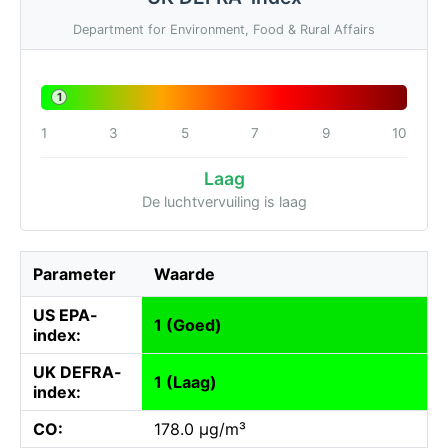
Department for Environment, Food & Rural Affairs
1
1
3
5
7
9
10
Laag
De luchtvervuiling is laag
Parameter
Waarde
US EPA-
1 (Goed)
index:
UK DEFRA-
1 (Laag)
index:
CO:
178.0 µg/m³