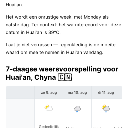
Huai'an.
Het wordt een onrustige week, met Monday als
natste dag. Ter context: het warmterecord voor deze
datum in Huai'an is 39°C.
Laat je niet verrassen — regenkleding is de moeite
waard om mee te nemen in Huai'an vandaag.
7-daagse weersvoorspelling voor
Huai'an, Chyna 🇨🇳
zo 9. aug
ma 10. aug
di 11. aug
w
Gedeeltelijk