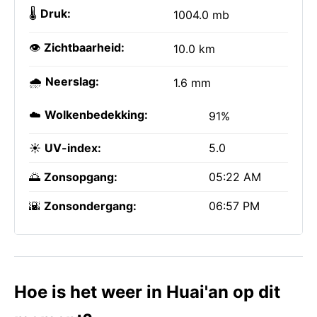
🌡️
Druk:
1004.0 mb
👁️
Zichtbaarheid:
10.0 km
🌧️
Neerslag:
1.6 mm
☁️
Wolkenbedekking:
91%
☀️
UV-index:
5.0
🌅
Zonsopgang:
05:22 AM
🌇
Zonsondergang:
06:57 PM
Hoe is het weer in Huai'an op dit