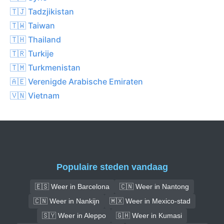
🇹🇯 Tadzjikistan
🇹🇼 Taiwan
🇹🇭 Thailand
🇹🇷 Turkije
🇹🇲 Turkmenistan
🇦🇪 Verenigde Arabische Emiraten
🇻🇳 Vietnam
Populaire steden vandaag
🇪🇸 Weer in Barcelona
🇨🇳 Weer in Nantong
🇨🇳 Weer in Nankijn
🇲🇽 Weer in Mexico-stad
🇸🇾 Weer in Aleppo
🇬🇭 Weer in Kumasi