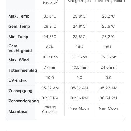
Matige regen
Lichte regenbui
Lic
bewolkt
Max. Temp
30.0°C
25.8°C
26.2°C
Gem. Temp
26.3°C
24.6°C
25.5°C
Min. Temp
24.5°C
23.8°C
25.2°C
Gem.
87%
94%
95%
Vochtigheid
30.2 kph
36.0 kph
35.3 kph
Max. Wind
7.7 mm
43.5 mm
24.0 mm
Totaalneerslag
10.0
0.0
6.0
UV-index
05:22 AM
05:22 AM
05:23 AM
0
Zonsopgang
06:57 PM
06:56 PM
06:54 PM
Zonsondergang
Waning
New Moon
New Moon
N
Maanfase
Crescent