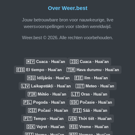
Over Weer.best
Jouw betrouwbare bron voor nauwkeurige, live
weersvoorspellingen voor steden wereldwijd.
Weer.best © 2026. Alle rechten voorbehouden.
🇲🇾
🇮🇩
Cuaca · Huai'an
Cuaca · Huai'an
🇪🇸
🇹🇷
El tiempo · Huai'an
Hava durumu · Huai'an
🇭🇺
🇪🇪
Időjárás · Huai'an
Ilm · Huai'an
🇱🇻
🇮🇹
Laikapstākļi · Huai'an
Meteo · Huai'an
🇫🇷
🇱🇹
Météo · Huai'an
Oras · Huai'an
🇵🇱
🇸🇰
Pogoda · Huai'an
Počasie · Huai'an
🇨🇿
🇫🇮
Počasí · Huai'an
Sää · Huai'an
🇵🇹
🇻🇳
Tempo · Huai'an
Thời tiết · Huai'an
🇩🇰
🇷🇸
Vejret · Huai'an
Vreme · Huai'an
🇸🇮
🇷🇴
Vreme · Huai'an
Vremea · Huai'an