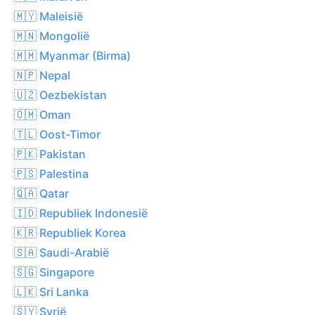
🇲🇾 Maleisië
🇲🇳 Mongolië
🇲🇲 Myanmar (Birma)
🇳🇵 Nepal
🇺🇿 Oezbekistan
🇴🇲 Oman
🇹🇱 Oost-Timor
🇵🇰 Pakistan
🇵🇸 Palestina
🇶🇦 Qatar
🇮🇩 Republiek Indonesië
🇰🇷 Republiek Korea
🇸🇦 Saudi-Arabië
🇸🇬 Singapore
🇱🇰 Sri Lanka
🇸🇾 Syrië