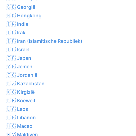
🇬🇪 Georgië
🇭🇰 Hongkong
🇮🇳 India
🇮🇶 Irak
🇮🇷 Iran (Islamitische Republiek)
🇮🇱 Israël
🇯🇵 Japan
🇾🇪 Jemen
🇯🇴 Jordanië
🇰🇿 Kazachstan
🇰🇬 Kirgizië
🇰🇼 Koeweit
🇱🇦 Laos
🇱🇧 Libanon
🇲🇴 Macao
🇲🇻 Maldiven