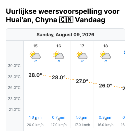
Uurlijkse weersvoorspelling voor
Huai'an, Chyna 🇨🇳 Vandaag
Sunday, August 09, 2026
15
16
17
18
1
30.0°C
28.0°
28.0°
28.0°C
27.0°
26.0°
26.0°C
25.
23.0°C
21.0°C
1.6 mm
0.7 mm
1.0 mm
0.9 mm
0.1 
↑
↑
↑
↑
20.0 km/h
17.0 km/h
17.0 km/h
16.0 km/h
16.0 