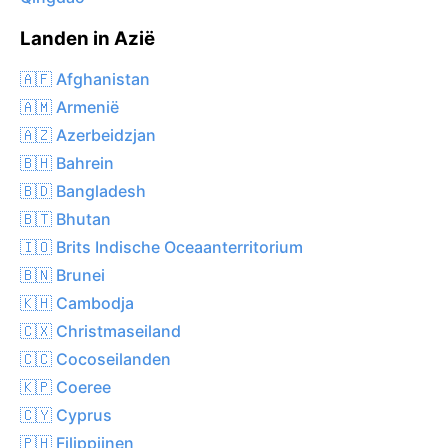
Landen in Azië
🇦🇫 Afghanistan
🇦🇲 Armenië
🇦🇿 Azerbeidzjan
🇧🇭 Bahrein
🇧🇩 Bangladesh
🇧🇹 Bhutan
🇮🇴 Brits Indische Oceaanterritorium
🇧🇳 Brunei
🇰🇭 Cambodja
🇨🇽 Christmaseiland
🇨🇨 Cocoseilanden
🇰🇵 Coeree
🇨🇾 Cyprus
🇵🇭 Filippijnen