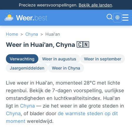
Precieze weersvoorspellingen
.
Bekijk alle landen
.
☰
Weer.
best
🌐
Home
>
Chyna
>
Huai'an
Weer in Huai'an, Chyna 🇨🇳
Verwachting
Weer in augustus
Weer in september
Jaargemiddelden
Weer in Chyna
Live weer in Huai'an, momenteel 28°C met lichte
regenbui. Bekijk de 7-dagen voorspelling, uurlijkse
omstandigheden en luchtkwaliteitsindex. Huai'an
ligt in
Chyna
— zie het weer in alle grote steden in
Chyna
, of blader door
de warmste steden op dit
moment
wereldwijd.