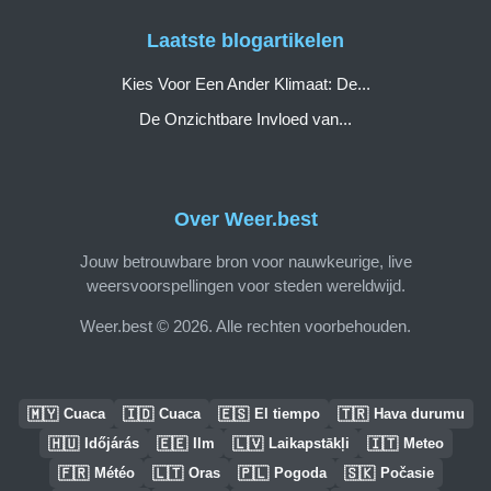
Laatste blogartikelen
Kies Voor Een Ander Klimaat: De...
De Onzichtbare Invloed van...
Over Weer.best
Jouw betrouwbare bron voor nauwkeurige, live
weersvoorspellingen voor steden wereldwijd.
Weer.best © 2026. Alle rechten voorbehouden.
🇲🇾
🇮🇩
🇪🇸
🇹🇷
Cuaca
Cuaca
El tiempo
Hava durumu
🇭🇺
🇪🇪
🇱🇻
🇮🇹
Időjárás
Ilm
Laikapstākļi
Meteo
🇫🇷
🇱🇹
🇵🇱
🇸🇰
Météo
Oras
Pogoda
Počasie