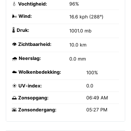
💧
Vochtigheid:
96%
🌬️
Wind:
16.6 kph (288°)
🌡️
Druk:
1001.0 mb
👁️
Zichtbaarheid:
10.0 km
🌧️
Neerslag:
0.0 mm
☁️
Wolkenbedekking:
100%
☀️
UV-index:
0.0
🌅
Zonsopgang:
06:49 AM
🌇
Zonsondergang:
05:27 PM