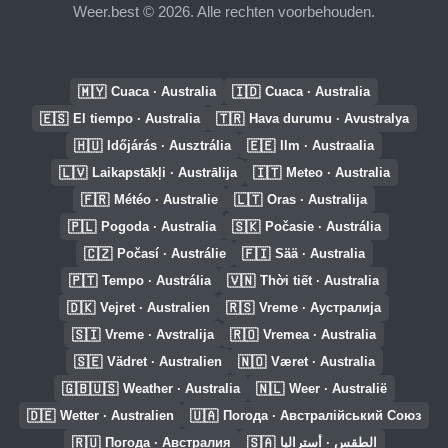
Weer.best © 2026. Alle rechten voorbehouden.
🇲🇾
🇮🇩
Cuaca · Australia
Cuaca · Australia
🇪🇸
🇹🇷
El tiempo · Australia
Hava durumu · Avustralya
🇭🇺
🇪🇪
Időjárás · Ausztrália
Ilm · Austraalia
🇱🇻
🇮🇹
Laikapstākļi · Austrālija
Meteo · Australia
🇫🇷
🇱🇹
Météo · Australie
Oras · Australija
🇵🇱
🇸🇰
Pogoda · Australia
Počasie · Austrália
🇨🇿
🇫🇮
Počasí · Austrálie
Sää · Australia
🇵🇹
🇻🇳
Tempo · Austrália
Thời tiết · Australia
🇩🇰
🇷🇸
Vejret · Australien
Vreme · Аустралија
🇸🇮
🇷🇴
Vreme · Avstralija
Vremea · Australia
🇸🇪
🇳🇴
Vädret · Australien
Været · Australia
🇬🇧🇺🇸
🇳🇱
Weather · Australia
Weer · Australië
🇩🇪
🇺🇦
Wetter · Australien
Погода · Австралійський Союз
🇷🇺
🇸🇦
Погода · Австралия
الطقس · أستراليا