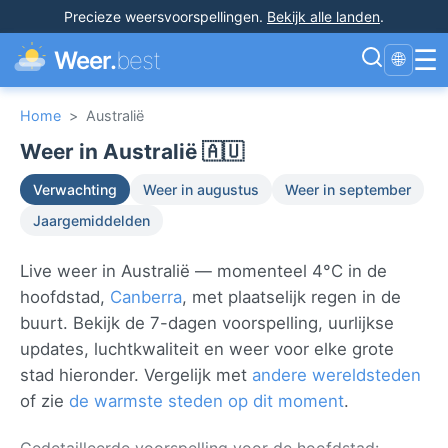
Precieze weersvoorspellingen
.
Bekijk alle landen
.
☰
Weer.
best
🌐
Home
>
Australië
Weer in Australië 🇦🇺
Verwachting
Weer in augustus
Weer in september
Jaargemiddelden
Live weer in Australië — momenteel 4°C in de
hoofdstad,
Canberra
, met plaatselijk regen in de
buurt. Bekijk de 7-dagen voorspelling, uurlijkse
updates, luchtkwaliteit en weer voor elke grote
stad hieronder. Vergelijk met
andere wereldsteden
of zie
de warmste steden op dit moment
.