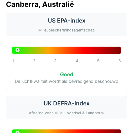
Canberra, Australië
US EPA-index
Milieubeschermingsagentschap
1
1
2
3
4
5
6
Goed
De luchtkwaliteit wordt als bevredigend beschouwd
UK DEFRA-index
Afdeling voor Milieu, Voedsel & Landbouw