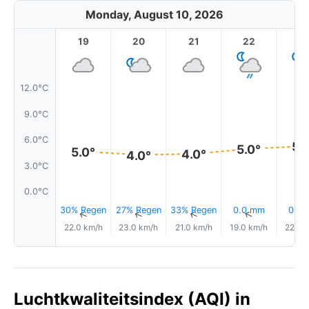
Monday, August 10, 2026
19
20
21
22
2
12.0°C
9.0°C
6.0°C
5.
5.0°
5.0°
4.0°
4.0°
3.0°C
0.0°C
30% Regen
27% Regen
33% Regen
0.0 mm
0.0
↑
↑
↑
↑
22.0 km/h
23.0 km/h
21.0 km/h
19.0 km/h
22.0 
Luchtkwaliteitsindex (AQI) in