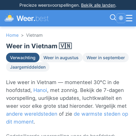
Precieze weersvoorspellingen
.
Bekijk alle landen
.
☰
Weer.
best
🌐
Home
>
Vietnam
Weer in Vietnam 🇻🇳
Verwachting
Weer in augustus
Weer in september
Jaargemiddelden
Live weer in Vietnam — momenteel 30°C in de
hoofdstad,
Hanoi
, met zonnig. Bekijk de 7-dagen
voorspelling, uurlijkse updates, luchtkwaliteit en
weer voor elke grote stad hieronder. Vergelijk met
andere wereldsteden
of zie
de warmste steden op
dit moment
.