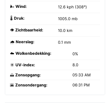
🌬️
Wind:
12.6 kph (308°)
🌡️
Druk:
1005.0 mb
👁️
Zichtbaarheid:
10.0 km
🌧️
Neerslag:
0.1 mm
☁️
Wolkenbedekking:
0%
☀️
UV-index:
8.0
🌅
Zonsopgang:
05:33 AM
🌇
Zonsondergang:
06:31 PM