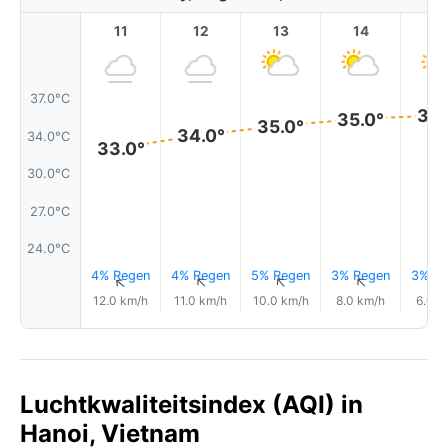
11
12
13
14
1
37.0°C
36.
35.0°
35.0°
34.0°
34.0°C
33.0°
30.0°C
27.0°C
24.0°C
4% Regen
4% Regen
5% Regen
3% Regen
3% Re
↑
↑
↑
↑
12.0 km/h
11.0 km/h
10.0 km/h
8.0 km/h
6.0 k
Luchtkwaliteitsindex (AQI) in
Hanoi, Vietnam