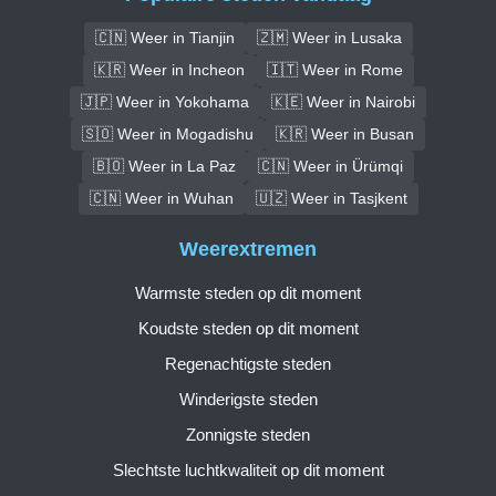
🇨🇳 Weer in Tianjin
🇿🇲 Weer in Lusaka
🇰🇷 Weer in Incheon
🇮🇹 Weer in Rome
🇯🇵 Weer in Yokohama
🇰🇪 Weer in Nairobi
🇸🇴 Weer in Mogadishu
🇰🇷 Weer in Busan
🇧🇴 Weer in La Paz
🇨🇳 Weer in Ürümqi
🇨🇳 Weer in Wuhan
🇺🇿 Weer in Tasjkent
Weerextremen
Warmste steden op dit moment
Koudste steden op dit moment
Regenachtigste steden
Winderigste steden
Zonnigste steden
Slechtste luchtkwaliteit op dit moment