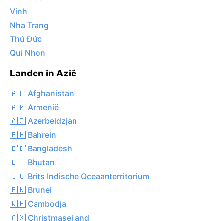
Vinh
Nha Trang
Thủ Đức
Qui Nhon
Landen in Azië
🇦🇫 Afghanistan
🇦🇲 Armenië
🇦🇿 Azerbeidzjan
🇧🇭 Bahrein
🇧🇩 Bangladesh
🇧🇹 Bhutan
🇮🇴 Brits Indische Oceaanterritorium
🇧🇳 Brunei
🇰🇭 Cambodja
🇨🇽 Christmaseiland