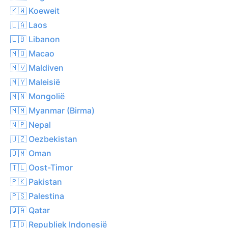
🇰🇼 Koeweit
🇱🇦 Laos
🇱🇧 Libanon
🇲🇴 Macao
🇲🇻 Maldiven
🇲🇾 Maleisië
🇲🇳 Mongolië
🇲🇲 Myanmar (Birma)
🇳🇵 Nepal
🇺🇿 Oezbekistan
🇴🇲 Oman
🇹🇱 Oost-Timor
🇵🇰 Pakistan
🇵🇸 Palestina
🇶🇦 Qatar
🇮🇩 Republiek Indonesië