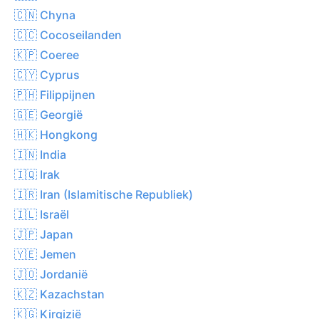
🇨🇳 Chyna
🇨🇨 Cocoseilanden
🇰🇵 Coeree
🇨🇾 Cyprus
🇵🇭 Filippijnen
🇬🇪 Georgië
🇭🇰 Hongkong
🇮🇳 India
🇮🇶 Irak
🇮🇷 Iran (Islamitische Republiek)
🇮🇱 Israël
🇯🇵 Japan
🇾🇪 Jemen
🇯🇴 Jordanië
🇰🇿 Kazachstan
🇰🇬 Kirgizië