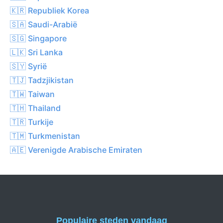
🇰🇷 Republiek Korea
🇸🇦 Saudi-Arabië
🇸🇬 Singapore
🇱🇰 Sri Lanka
🇸🇾 Syrië
🇹🇯 Tadzjikistan
🇹🇼 Taiwan
🇹🇭 Thailand
🇹🇷 Turkije
🇹🇲 Turkmenistan
🇦🇪 Verenigde Arabische Emiraten
Populaire steden vandaag