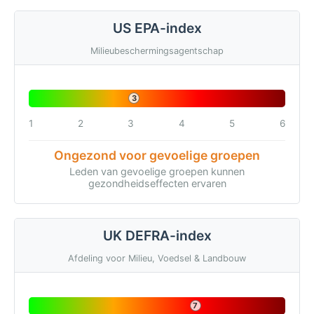
US EPA-index
Milieubeschermingsagentschap
3
1
2
3
4
5
6
Ongezond voor gevoelige groepen
Leden van gevoelige groepen kunnen
gezondheidseffecten ervaren
UK DEFRA-index
Afdeling voor Milieu, Voedsel & Landbouw
7