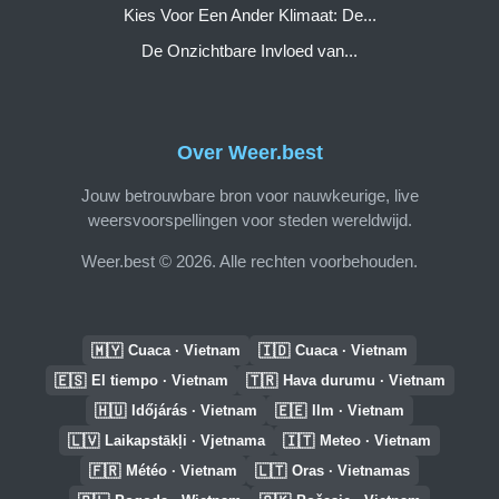
Kies Voor Een Ander Klimaat: De...
De Onzichtbare Invloed van...
Over Weer.best
Jouw betrouwbare bron voor nauwkeurige, live
weersvoorspellingen voor steden wereldwijd.
Weer.best © 2026. Alle rechten voorbehouden.
🇲🇾
🇮🇩
Cuaca · Vietnam
Cuaca · Vietnam
🇪🇸
🇹🇷
El tiempo · Vietnam
Hava durumu · Vietnam
🇭🇺
🇪🇪
Időjárás · Vietnam
Ilm · Vietnam
🇱🇻
🇮🇹
Laikapstākļi · Vjetnama
Meteo · Vietnam
🇫🇷
🇱🇹
Météo · Vietnam
Oras · Vietnamas