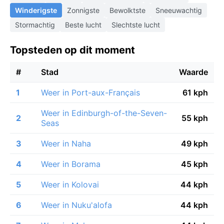
Winderigste
Zonnigste
Bewolktste
Sneeuwachtig
Stormachtig
Beste lucht
Slechtste lucht
Topsteden op dit moment
#
Stad
Waarde
1
Weer in Port-aux-Français
61 kph
Weer in Edinburgh-of-the-Seven-
2
55 kph
Seas
3
Weer in Naha
49 kph
4
Weer in Borama
45 kph
5
Weer in Kolovai
44 kph
6
Weer in Nuku'alofa
44 kph