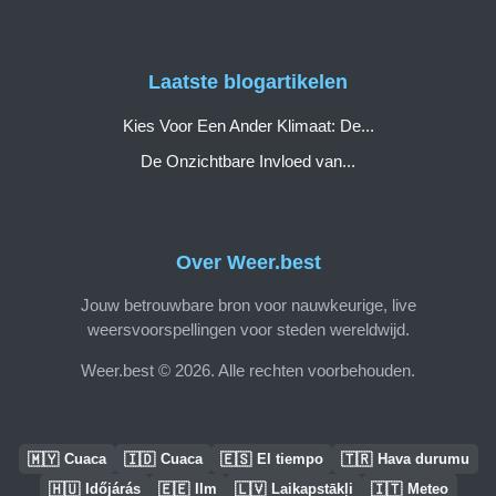
Laatste blogartikelen
Kies Voor Een Ander Klimaat: De...
De Onzichtbare Invloed van...
Over Weer.best
Jouw betrouwbare bron voor nauwkeurige, live
weersvoorspellingen voor steden wereldwijd.
Weer.best © 2026. Alle rechten voorbehouden.
🇲🇾
🇮🇩
🇪🇸
🇹🇷
Cuaca
Cuaca
El tiempo
Hava durumu
🇭🇺
🇪🇪
🇱🇻
🇮🇹
Időjárás
Ilm
Laikapstākļi
Meteo