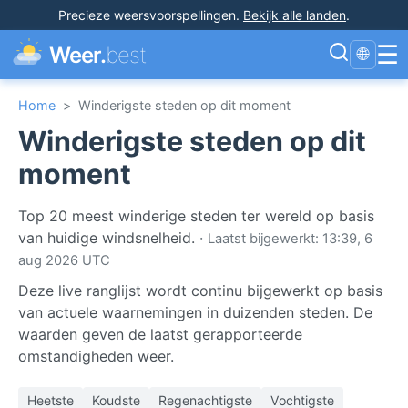
Precieze weersvoorspellingen
.
Bekijk alle landen
.
☰
Weer.
best
🌐
Home
>
Winderigste steden op dit moment
Winderigste steden op dit
moment
Top 20 meest winderige steden ter wereld op basis
van huidige windsnelheid.
·
Laatst bijgewerkt: 13:39, 6
aug 2026 UTC
Deze live ranglijst wordt continu bijgewerkt op basis
van actuele waarnemingen in duizenden steden. De
waarden geven de laatst gerapporteerde
omstandigheden weer.
Heetste
Koudste
Regenachtigste
Vochtigste