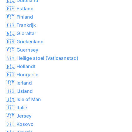
🇩🇪 Duitsland
🇪🇪 Estland
🇫🇮 Finland
🇫🇷 Frankrijk
🇬🇮 Gibraltar
🇬🇷 Griekenland
🇬🇬 Guernsey
🇻🇦 Heilige stoel (Vaticaanstad)
🇳🇱 Hollandt
🇭🇺 Hongarije
🇮🇪 Ierland
🇮🇸 IJsland
🇮🇲 Isle of Man
🇮🇹 Italië
🇯🇪 Jersey
🇽🇰 Kosovo