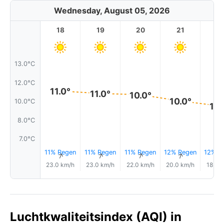
Wednesday, August 05, 2026
18
19
20
21
2
13.0°C
12.0°C
11.0°
11.0°
10.0°
10.0°
10.0°C
10.
8.0°C
7.0°C
11% Regen
11% Regen
11% Regen
12% Regen
12% R
↑
↑
↑
↑
23.0 km/h
23.0 km/h
22.0 km/h
20.0 km/h
18.0 
Luchtkwaliteitsindex (AQI) in