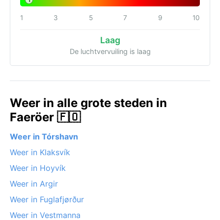
1
1
3
5
7
9
10
Laag
De luchtvervuiling is laag
Weer in alle grote steden in
Faeröer 🇫🇴
Weer in Tórshavn
Weer in Klaksvík
Weer in Hoyvík
Weer in Argir
Weer in Fuglafjørður
Weer in Vestmanna