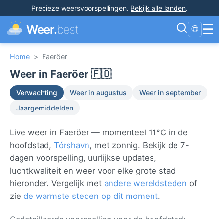
Precieze weersvoorspellingen
.
Bekijk alle landen
.
☰
Weer.
best
🌐
Home
>
Faeröer
Weer in Faeröer 🇫🇴
Verwachting
Weer in augustus
Weer in september
Jaargemiddelden
Live weer in Faeröer — momenteel 11°C in de
hoofdstad,
Tórshavn
, met zonnig. Bekijk de 7-
dagen voorspelling, uurlijkse updates,
luchtkwaliteit en weer voor elke grote stad
hieronder. Vergelijk met
andere wereldsteden
of
zie
de warmste steden op dit moment
.