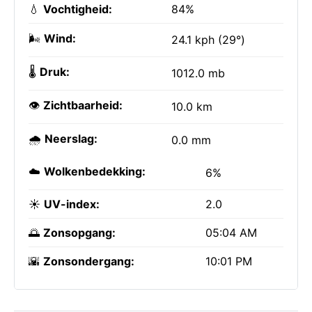
💧
Vochtigheid:
84%
🌬️
Wind:
24.1 kph (29°)
🌡️
Druk:
1012.0 mb
👁️
Zichtbaarheid:
10.0 km
🌧️
Neerslag:
0.0 mm
☁️
Wolkenbedekking:
6%
☀️
UV-index:
2.0
🌅
Zonsopgang:
05:04 AM
🌇
Zonsondergang:
10:01 PM