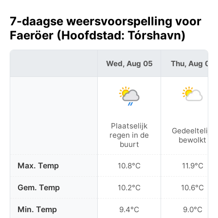
7-daagse weersvoorspelling voor
Faeröer (Hoofdstad: Tórshavn)
Wed, Aug 05
Thu, Aug 06
Plaatselijk
Gedeeltelijk
regen in de
bewolkt
buurt
Max. Temp
10.8°C
11.9°C
Gem. Temp
10.2°C
10.6°C
Min. Temp
9.4°C
9.0°C