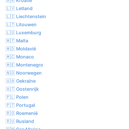
🇭🇷 Kroatië
🇱🇻 Letland
🇱🇮 Liechtenstein
🇱🇹 Litouwen
🇱🇺 Luxemburg
🇲🇹 Malta
🇲🇩 Moldavië
🇲🇨 Monaco
🇲🇪 Montenegro
🇳🇴 Noorwegen
🇺🇦 Oekraïne
🇦🇹 Oostenrijk
🇵🇱 Polen
🇵🇹 Portugal
🇷🇴 Roemenië
🇷🇺 Rusland