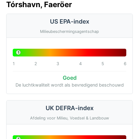
Tórshavn, Faeröer
US EPA-index
Milieubeschermingsagentschap
1
1
2
3
4
5
6
Goed
De luchtkwaliteit wordt als bevredigend beschouwd
UK DEFRA-index
Afdeling voor Milieu, Voedsel & Landbouw