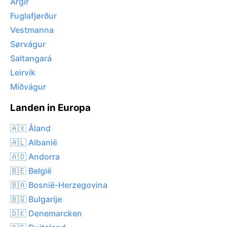
Argir
Fuglafjørður
Vestmanna
Sørvágur
Saltangará
Leirvík
Miðvágur
Landen in Europa
🇦🇽 Åland
🇦🇱 Albanië
🇦🇩 Andorra
🇧🇪 België
🇧🇦 Bosnië-Herzegovina
🇧🇬 Bulgarije
🇩🇰 Denemarcken