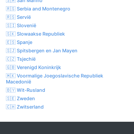
🇸🇲 San Marino
🇷🇸 Serbia and Montenegro
🇷🇸 Servië
🇸🇮 Slovenië
🇸🇰 Slowaakse Republiek
🇪🇸 Spanje
🇸🇯 Spitsbergen en Jan Mayen
🇨🇿 Tsjechië
🇬🇧 Verenigd Koninkrijk
🇲🇰 Voormalige Joegoslavische Republiek
Macedonië
🇧🇾 Wit-Rusland
🇸🇪 Zweden
🇨🇭 Zwitserland