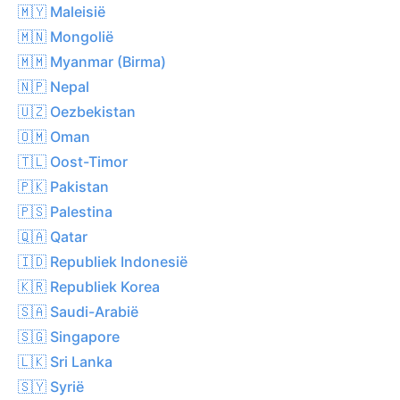
🇲🇾 Maleisië
🇲🇳 Mongolië
🇲🇲 Myanmar (Birma)
🇳🇵 Nepal
🇺🇿 Oezbekistan
🇴🇲 Oman
🇹🇱 Oost-Timor
🇵🇰 Pakistan
🇵🇸 Palestina
🇶🇦 Qatar
🇮🇩 Republiek Indonesië
🇰🇷 Republiek Korea
🇸🇦 Saudi-Arabië
🇸🇬 Singapore
🇱🇰 Sri Lanka
🇸🇾 Syrië