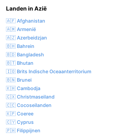
Landen in Azië
🇦🇫 Afghanistan
🇦🇲 Armenië
🇦🇿 Azerbeidzjan
🇧🇭 Bahrein
🇧🇩 Bangladesh
🇧🇹 Bhutan
🇮🇴 Brits Indische Oceaanterritorium
🇧🇳 Brunei
🇰🇭 Cambodja
🇨🇽 Christmaseiland
🇨🇨 Cocoseilanden
🇰🇵 Coeree
🇨🇾 Cyprus
🇵🇭 Filippijnen