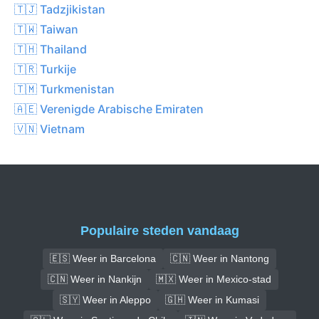
🇹🇯 Tadzjikistan
🇹🇼 Taiwan
🇹🇭 Thailand
🇹🇷 Turkije
🇹🇲 Turkmenistan
🇦🇪 Verenigde Arabische Emiraten
🇻🇳 Vietnam
Populaire steden vandaag
🇪🇸 Weer in Barcelona
🇨🇳 Weer in Nantong
🇨🇳 Weer in Nankijn
🇲🇽 Weer in Mexico-stad
🇸🇾 Weer in Aleppo
🇬🇭 Weer in Kumasi