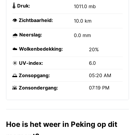
🌡️
Druk:
1011.0 mb
👁️
Zichtbaarheid:
10.0 km
🌧️
Neerslag:
0.0 mm
☁️
Wolkenbedekking:
20%
☀️
UV-index:
6.0
🌅
Zonsopgang:
05:20 AM
🌇
Zonsondergang:
07:19 PM
Hoe is het weer in Peking op dit