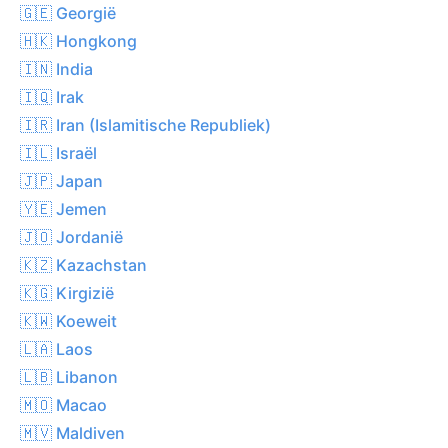
🇬🇪 Georgië
🇭🇰 Hongkong
🇮🇳 India
🇮🇶 Irak
🇮🇷 Iran (Islamitische Republiek)
🇮🇱 Israël
🇯🇵 Japan
🇾🇪 Jemen
🇯🇴 Jordanië
🇰🇿 Kazachstan
🇰🇬 Kirgizië
🇰🇼 Koeweit
🇱🇦 Laos
🇱🇧 Libanon
🇲🇴 Macao
🇲🇻 Maldiven