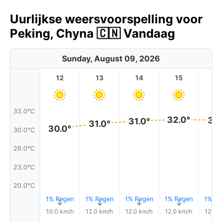
Uurlijkse weersvoorspelling voor
Peking, Chyna 🇨🇳 Vandaag
Sunday, August 09, 2026
12
13
14
15
1
33.0°C
32.0°
31.
31.0°
31.0°
30.0°
30.0°C
26.0°C
23.0°C
20.0°C
1% Regen
1% Regen
1% Regen
1% Regen
1% Re
↑
↑
↑
↑
10.0 km/h
12.0 km/h
12.0 km/h
12.0 km/h
12.0 