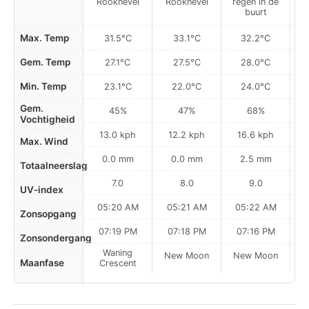
Rooknevel
Rooknevel
regen in de
Li
buurt
Max. Temp
31.5°C
33.1°C
32.2°C
Gem. Temp
27.1°C
27.5°C
28.0°C
Min. Temp
23.1°C
22.0°C
24.0°C
Gem.
45%
47%
68%
Vochtigheid
13.0 kph
12.2 kph
16.6 kph
Max. Wind
0.0 mm
0.0 mm
2.5 mm
Totaalneerslag
7.0
8.0
9.0
UV-index
05:20 AM
05:21 AM
05:22 AM
0
Zonsopgang
07:19 PM
07:18 PM
07:16 PM
Zonsondergang
Waning
New Moon
New Moon
N
Maanfase
Crescent