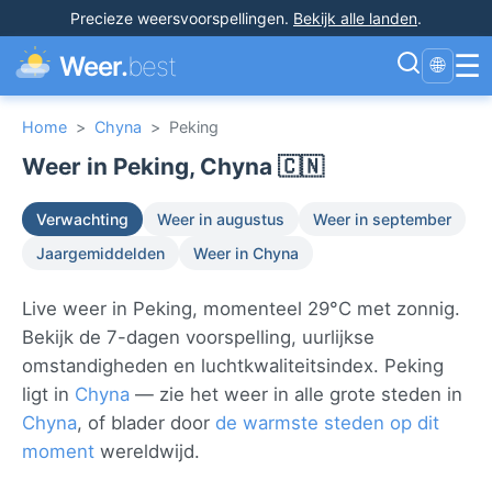
Precieze weersvoorspellingen
.
Bekijk alle landen
.
☰
Weer.
best
🌐
Home
>
Chyna
>
Peking
Weer in Peking, Chyna 🇨🇳
Verwachting
Weer in augustus
Weer in september
Jaargemiddelden
Weer in Chyna
Live weer in Peking, momenteel 29°C met zonnig.
Bekijk de 7-dagen voorspelling, uurlijkse
omstandigheden en luchtkwaliteitsindex. Peking
ligt in
Chyna
— zie het weer in alle grote steden in
Chyna
, of blader door
de warmste steden op dit
moment
wereldwijd.