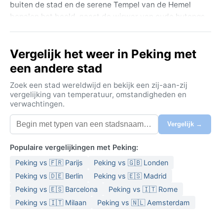
buiten de stad en de serene Tempel van de Hemel
bepalen het beeld, naast de wirwar van oude hutongs
die langzaam plaatsmaken voor glazen
wolkenkrabbers. Het is een stad van contrasten:
Vergelijk het weer in Peking met
eeuwenoude keizerlijke praal naast futuristische
winkelcentra, eindeloze fietspaden naast verstopte
een andere stad
snelwegen.
Zoek een stad wereldwijd en bekijk een zij-aan-zij
Het klimaat valt onder de Köppenclassificatie Dwa:
vergelijking van temperatuur, omstandigheden en
verwachtingen.
een droog-winter vochtig continentaal klimaat met
hete zomers. De zomers zijn broeierig en vochtig, met
Vergelijk →
temperaturen die vaak boven de 35°C uitkomen en
stevige regenbuien in juli en augustus. De winter
Populaire vergelijkingen met Peking:
daarentegen is ijskoud en droog, met temperaturen
Peking vs 🇫🇷 Parijs
Peking vs 🇬🇧 Londen
ver onder het vriespunt, maar sneeuwval is schaars.
De lente en herfst bieden gematigde temperaturen,
Peking vs 🇩🇪 Berlin
Peking vs 🇪🇸 Madrid
maar de overgangsperiodes brengen vaak stof en
Peking vs 🇪🇸 Barcelona
Peking vs 🇮🇹 Rome
zandstormen. Inpakken betekent voor de zomer:
Peking vs 🇮🇹 Milaan
Peking vs 🇳🇱 Aemsterdam
lichte, ademende kleding, een paraplu en