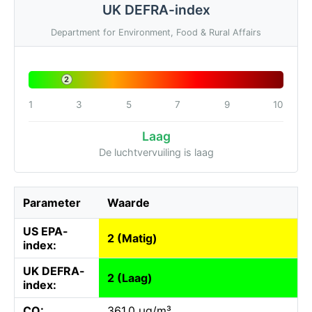
UK DEFRA-index
Department for Environment, Food & Rural Affairs
2
1
3
5
7
9
10
Laag
De luchtvervuiling is laag
Parameter
Waarde
US EPA-
2 (Matig)
index:
UK DEFRA-
2 (Laag)
index:
CO:
361.0 µg/m³