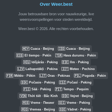
Over Weer.best
Jouw betrouwbare bron voor nauwkeurige, live
weersvoorspellingen voor steden wereldwijd.
Weer.best © 2026. Alle rechten voorbehouden.
🇲🇾
🇮🇩
Cuaca · Beijing
Cuaca · Beijing
🇪🇸
🇹🇷
El tiempo · Pekín
Hava durumu · Pekin
🇭🇺
🇪🇪
Időjárás · Peking
Ilm · Peking
🇱🇻
🇮🇹
Laikapstākļi · Pekina
Meteo · Pechino
🇫🇷
🇱🇹
🇵🇱
Météo · Pékin
Oras · Pekinas
Pogoda · Pekin
🇸🇰
🇨🇿
Počasie · Peking
Počasí · Peking
🇫🇮
🇵🇹
Sää · Peking
Tempo · Pequim
🇻🇳
🇩🇰
Thời tiết · Bắc Kinh
Vejret · Beijing
🇷🇸
🇸🇮
Vreme · Пекинг
Vreme · Peking
🇷🇴
🇸🇪
Vremea · Beijing
Vädret · Peking