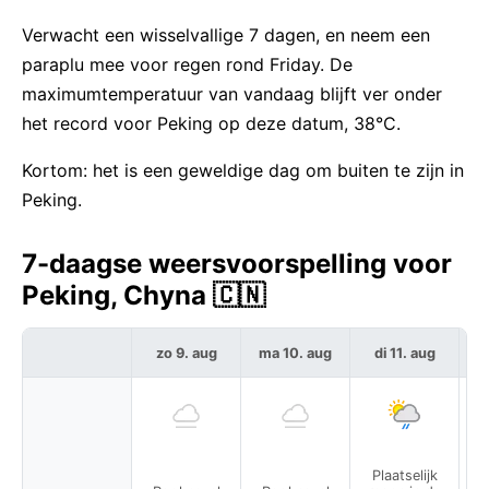
Verwacht een wisselvallige 7 dagen, en neem een
paraplu mee voor regen rond Friday. De
maximumtemperatuur van vandaag blijft ver onder
het record voor Peking op deze datum, 38°C.
Kortom: het is een geweldige dag om buiten te zijn in
Peking.
7-daagse weersvoorspelling voor
Peking, Chyna 🇨🇳
zo 9. aug
ma 10. aug
di 11. aug
w
Plaatselijk