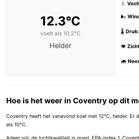
💧
Voch
12.3°C
🌬️
Wind
🌡️
Druk:
voelt als 10.2°C
Helder
👁️
Zich
🌧️
Neer
Hoe is het weer in Coventry op dit
Coventry heeft het vanavond koel met 12°C, helder. Er d
als 10°C.
Adem vrij: de luchtkwaliteit is goed, EPA-index 1. Cove