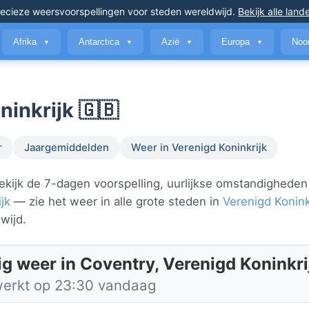
ecieze weersvoorspellingen
voor steden wereldwijd
.
Bekijk alle land
Afrika
Antarctica
Azië
Europa
Noo
▼
▼
▼
▼
ninkrijk 🇬🇧
r
Jaargemiddelden
Weer in Verenigd Koninkrijk
ekijk de 7-dagen voorspelling, uurlijkse omstandigheden
jk
— zie het weer in alle grote steden in
Verenigd Konink
wijd.
ig weer in Coventry, Verenigd Koninkri
werkt op 23:30 vandaag