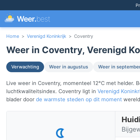
Pr
Weer.
best
Home
>
Verenigd Koninkrijk
>
Coventry
Weer in Coventry, Verenigd Ko
Verwachting
Weer in augustus
Weer in septembe
Live weer in Coventry, momenteel 12°C met helder. B
luchtkwaliteitsindex. Coventry ligt in
Verenigd Koninkri
blader door
de warmste steden op dit moment
wereld
Huid
Bijge