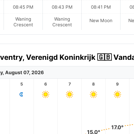
08:45 PM
08:43 PM
08:41 PM
0
Waning
Waning
New Moon
N
Crescent
Crescent
ventry, Verenigd Koninkrijk 🇬🇧 Vand
ay, August 07, 2026
5
6
7
8
9
17.0°
15.0°