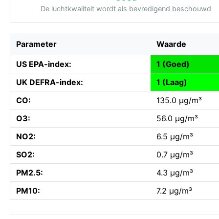
De luchtkwaliteit wordt als bevredigend beschouwd
Parameter
Waarde
US EPA-index:
1 (Goed)
UK DEFRA-index:
1 (Laag)
CO:
135.0 µg/m³
O3:
56.0 µg/m³
NO2:
6.5 µg/m³
SO2:
0.7 µg/m³
PM2.5:
4.3 µg/m³
PM10:
7.2 µg/m³