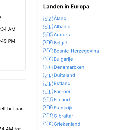
%
Landen in Europa
0
🇦🇽 Åland
🇦🇱 Albanië
:34 AM
🇦🇩 Andorra
:49 PM
🇧🇪 België
🇧🇦 Bosnië-Herzegovina
🇧🇬 Bulgarije
🇩🇰 Denemarcken
🇩🇪 Duitsland
🇪🇪 Estland
🇫🇴 Faeröer
🇫🇮 Finland
🇫🇷 Frankrijk
elt het aan
🇬🇮 Gibraltar
🇬🇷 Griekenland
:34 AM tot