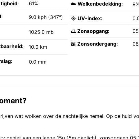
tigheid:
61%
☁️
Wolkenbedekking:
9
:
9.0 kph (347°)
☀️
UV-index:
0.
🌅
Zonsopgang:
05
1025.0 mb
🌇
Zonsondergang:
08
tbaarheid:
10.0 km
slag:
0.0 mm
 moment?
rijven wat wolken over de nachtelijke hemel. Op de huid vo
ntry geniet van een lange 15u 15m daglicht, zonsopgang 05