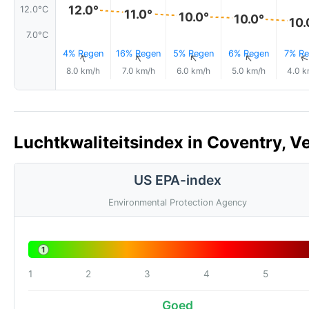
12.0°
12.0°C
11.0°
10.0°
10.0°
10.
7.0°C
4% Regen
16% Regen
5% Regen
6% Regen
7% Re
↑
↑
↑
↑
8.0 km/h
7.0 km/h
6.0 km/h
5.0 km/h
4.0 k
Luchtkwaliteitsindex in Coventry, Ve
US EPA-index
Environmental Protection Agency
1
1
2
3
4
5
Goed