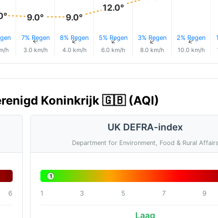
12.0°
0°
9.0°
9.0°
gen
7% Regen
8% Regen
5% Regen
3% Regen
2% Regen
↑
↑
↑
↑
↑
↑
m/h
3.0 km/h
4.0 km/h
6.0 km/h
8.0 km/h
10.0 km/h
renigd Koninkrijk 🇬🇧 (AQI)
UK DEFRA-index
Department for Environment, Food & Rural Affair
1
6
1
3
5
7
9
Laag