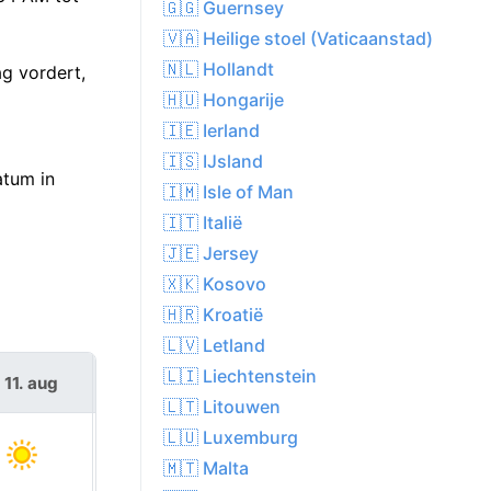
🇬🇬 Guernsey
🇻🇦 Heilige stoel (Vaticaanstad)
🇳🇱 Hollandt
g vordert,
🇭🇺 Hongarije
🇮🇪 Ierland
🇮🇸 IJsland
atum in
🇮🇲 Isle of Man
🇮🇹 Italië
🇯🇪 Jersey
🇽🇰 Kosovo
🇭🇷 Kroatië
🇱🇻 Letland
🇱🇮 Liechtenstein
 11. aug
wo 12. aug
🇱🇹 Litouwen
🇱🇺 Luxemburg
🇲🇹 Malta