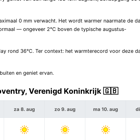
maximaal 0 mm verwacht. Het wordt warmer naarmate de da
ormaal — ongeveer 2°C boven de typische augustus-
ay rond 36°C. Ter context: het warmterecord voor deze d
uiten en geniet ervan.
entry, Verenigd Koninkrijk 🇬🇧
za 8. aug
zo 9. aug
ma 10. aug
di