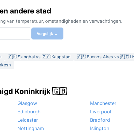
een andere stad
ijking van temperatuur, omstandigheden en verwachtingen.
Vergelijk →
a
🇨🇳 Sjanghai vs 🇿🇦 Kaapstad
🇦🇷 Buenos Aires vs 🇵🇹 L
rakesh
igd Koninkrijk 🇬🇧
Glasgow
Manchester
Edinburgh
Liverpool
Leicester
Bradford
Nottingham
Islington