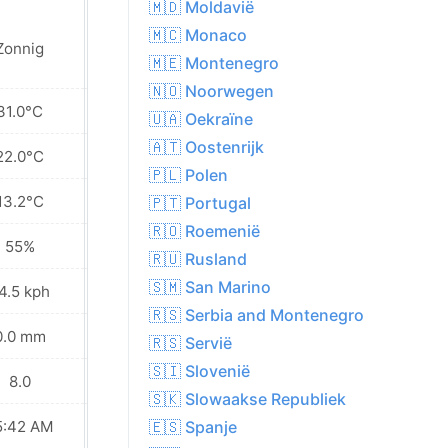
🇲🇩 Moldavië
🇲🇨 Monaco
Zonnig
Zonnig
🇲🇪 Montenegro
🇳🇴 Noorwegen
31.0°C
36.2°C
🇺🇦 Oekraïne
🇦🇹 Oostenrijk
22.0°C
25.2°C
🇵🇱 Polen
13.2°C
13.8°C
🇵🇹 Portugal
🇷🇴 Roemenië
55%
41%
🇷🇺 Rusland
🇸🇲 San Marino
4.5 kph
24.5 kph
🇷🇸 Serbia and Montenegro
0.0 mm
0.0 mm
🇷🇸 Servië
🇸🇮 Slovenië
8.0
9.0
🇸🇰 Slowaakse Republiek
5:42 AM
05:44 AM
🇪🇸 Spanje