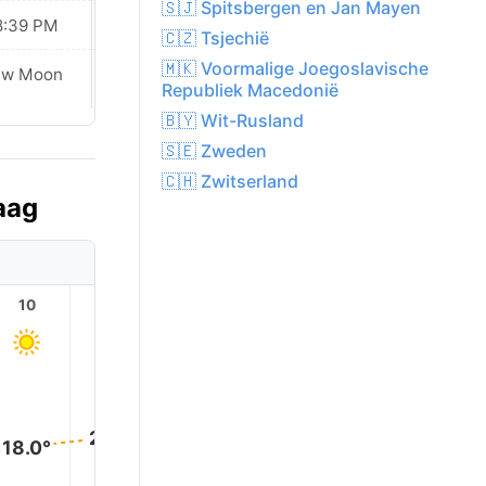
🇸🇯 Spitsbergen en Jan Mayen
8:39 PM
08:37 PM
🇨🇿 Tsjechië
🇲🇰 Voormalige Joegoslavische
ew Moon
New Moon
Republiek Macedonië
🇧🇾 Wit-Rusland
🇸🇪 Zweden
🇨🇭 Zwitserland
aag
10
11
12
13
14
15
24.0°
23.0°
22.0°
21.0°
20.0°
18.0°