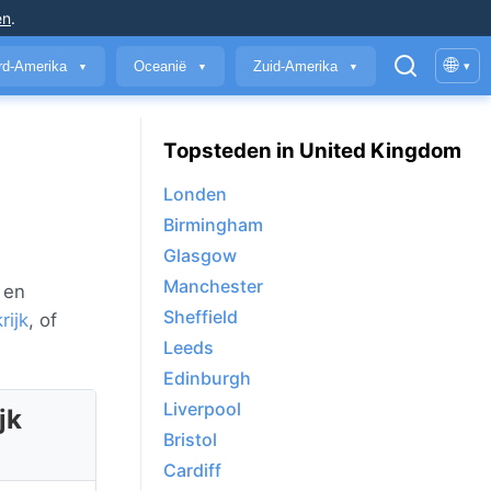
en
.
🌐
rd-Amerika
Oceanië
Zuid-Amerika
▾
▼
▼
▼
Topsteden in United Kingdom
Londen
Birmingham
Glasgow
Manchester
 en
Sheffield
rijk
, of
Leeds
Edinburgh
Liverpool
jk
Bristol
Cardiff