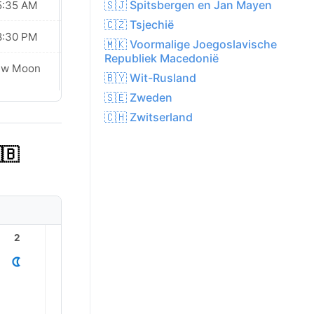
🇸🇯 Spitsbergen en Jan Mayen
5:35 AM
05:36 AM
🇨🇿 Tsjechië
8:30 PM
08:28 PM
🇲🇰 Voormalige Joegoslavische
Republiek Macedonië
ew Moon
New Moon
🇧🇾 Wit-Rusland
🇸🇪 Zweden
🇨🇭 Zwitserland
🇧
2
3
4
5
6
7