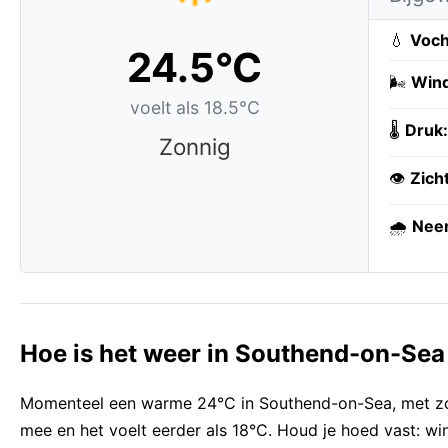
💧
Voch
24.5°C
🌬️
Wind
voelt als 18.5°C
🌡️
Druk:
Zonnig
👁️
Zich
🌧️
Neer
Hoe is het weer in Southend-on-Sea
Momenteel een warme 24°C in Southend-on-Sea, met zonn
mee en het voelt eerder als 18°C. Houd je hoed vast: wi