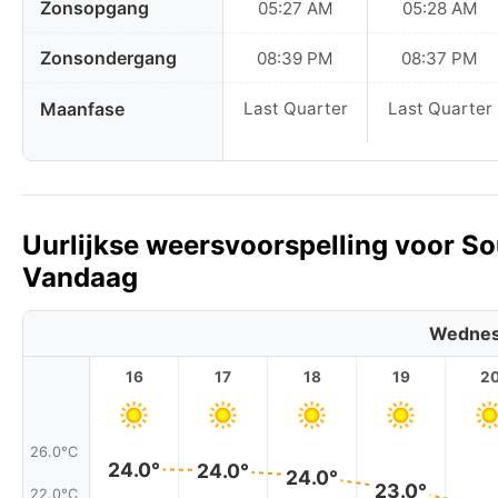
Zonsopgang
05:27 AM
05:28 AM
Zonsondergang
08:39 PM
08:37 PM
Maanfase
Last Quarter
Last Quarter
Uurlijkse weersvoorspelling voor So
Vandaag
Wednes
16
17
18
19
2
26.0°C
24.0°
24.0°
24.0°
23.0°
22.0°C