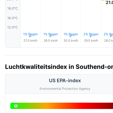
21.
19.0°C
16.0°C
12.0°C
1% Regen
1% Regen
1% Regen
2% Regen
2% Re
↑
↑
↑
↑
27.0 km/h
28.0 km/h
30.0 km/h
29.0 km/h
28.0 
Luchtkwaliteitsindex in Southend-on
US EPA-index
Environmental Protection Agency
1