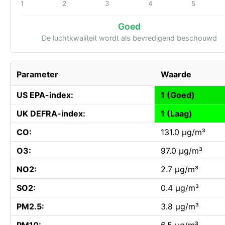
1
2
3
4
5
Goed
De luchtkwaliteit wordt als bevredigend beschouwd
Parameter
Waarde
US EPA-index:
1 (Goed)
UK DEFRA-index:
1 (Laag)
CO:
131.0 µg/m³
O3:
97.0 µg/m³
NO2:
2.7 µg/m³
SO2:
0.4 µg/m³
PM2.5:
3.8 µg/m³