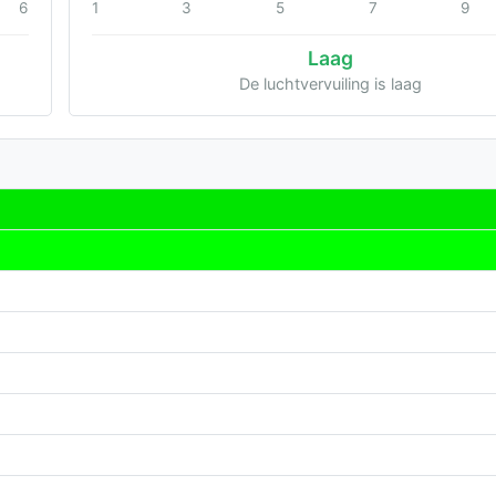
6
1
3
5
7
9
Laag
De luchtvervuiling is laag