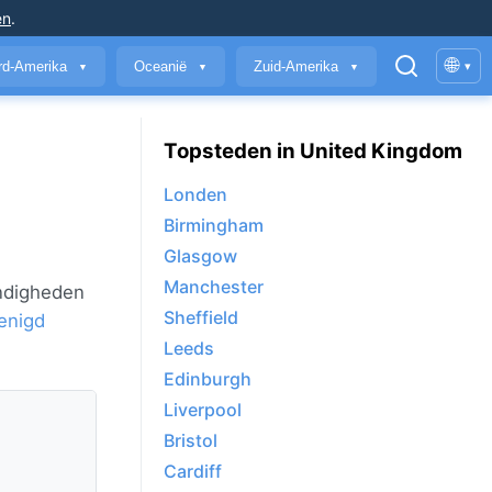
en
.
🌐
rd-Amerika
Oceanië
Zuid-Amerika
▾
▼
▼
▼
Topsteden in United Kingdom
Londen
Birmingham
Glasgow
Manchester
andigheden
Sheffield
enigd
Leeds
Edinburgh
Liverpool
Bristol
Cardiff