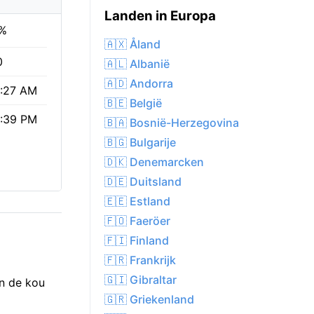
Landen in Europa
%
🇦🇽 Åland
0
🇦🇱 Albanië
🇦🇩 Andorra
:27 AM
🇧🇪 België
:39 PM
🇧🇦 Bosnië-Herzegovina
🇧🇬 Bulgarije
🇩🇰 Denemarcken
🇩🇪 Duitsland
🇪🇪 Estland
🇫🇴 Faeröer
🇫🇮 Finland
🇫🇷 Frankrijk
🇬🇮 Gibraltar
n de kou
🇬🇷 Griekenland