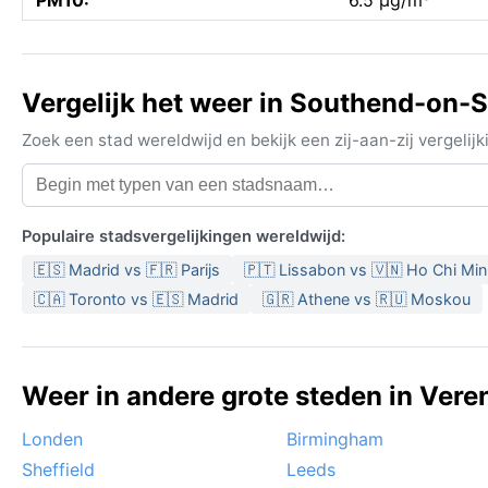
PM10:
6.5 µg/m³
Vergelijk het weer in Southend-on-
Zoek een stad wereldwijd en bekijk een zij-aan-zij vergel
Populaire stadsvergelijkingen wereldwijd:
🇪🇸 Madrid vs 🇫🇷 Parijs
🇵🇹 Lissabon vs 🇻🇳 Ho Chi Mi
🇨🇦 Toronto vs 🇪🇸 Madrid
🇬🇷 Athene vs 🇷🇺 Moskou
Weer in andere grote steden in Veren
Londen
Birmingham
Sheffield
Leeds