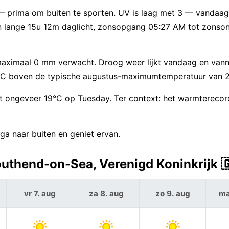
 — prima om buiten te sporten. UV is laag met 3 — vandaa
n lange 15u 12m daglicht, zonsopgang 05:27 AM tot zonso
maximaal 0 mm verwacht. Droog weer lijkt vandaag en vann
°C boven de typische augustus-maximumtemperatuur van 
t ongeveer 19°C op Tuesday. Ter context: het warmterecor
a naar buiten en geniet ervan.
uthend-on-Sea, Verenigd Koninkrijk 
vr 7. aug
za 8. aug
zo 9. aug
ma