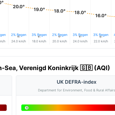
0°
20.0°
19.0°
18.0°
18.0°
16.0°
gen
2% Regen
3% Regen
2% Regen
3% Regen
3% Regen
↑
↑
↑
↑
↑
↑
km/h
24.0 km/h
18.0 km/h
20.0 km/h
24.0 km/h
22.0 km/h
-Sea, Verenigd Koninkrijk 🇬🇧 (AQI)
UK DEFRA-index
Department for Environment, Food & Rural Affair
1