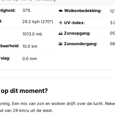
tigheid:
37%
☁️
Wolkenbedekking:
12
:
29.2 kph (270°)
☀️
UV-index:
3.
🌅
Zonsopgang:
05
1013.0 mb
🌇
Zonsondergang:
08
tbaarheid:
10.0 km
slag:
0.0 mm
 op dit moment?
ig. Een mix van zon en wolken drijft over de lucht. Reke
nd van 29 km/u uit de west.