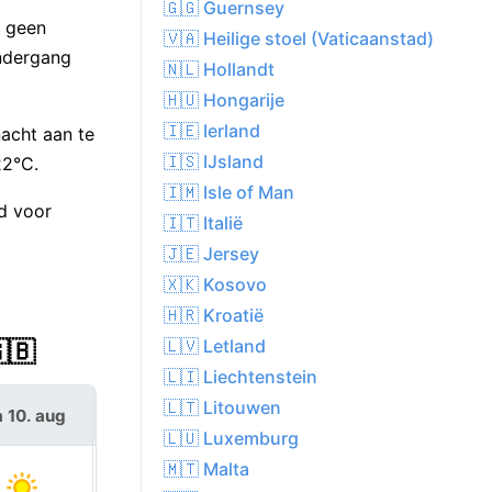
🇬🇬 Guernsey
g geen
🇻🇦 Heilige stoel (Vaticaanstad)
ndergang
🇳🇱 Hollandt
🇭🇺 Hongarije
🇮🇪 Ierland
acht aan te
🇮🇸 IJsland
22°C.
🇮🇲 Isle of Man
d voor
🇮🇹 Italië
🇯🇪 Jersey
🇽🇰 Kosovo
🇭🇷 Kroatië
🇱🇻 Letland
🇧
🇱🇮 Liechtenstein
🇱🇹 Litouwen
 10. aug
di 11. aug
🇱🇺 Luxemburg
🇲🇹 Malta