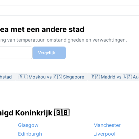
Sea met een andere stad
ijking van temperatuur, omstandigheden en verwachtingen.
Vergelijk →
nhstad
🇷🇺 Moskou vs 🇸🇬 Singapore
🇪🇸 Madrid vs 🇳🇿 Au
igd Koninkrijk 🇬🇧
Glasgow
Manchester
Edinburgh
Liverpool