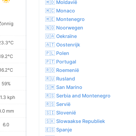
🇲🇩 Moldavië
🇲🇨 Monaco
🇲🇪 Montenegro
Zonnig
Zonnig
🇳🇴 Noorwegen
🇺🇦 Oekraïne
23.3°C
18.9°C
🇦🇹 Oostenrijk
🇵🇱 Polen
19.2°C
17.4°C
🇵🇹 Portugal
16.2°C
15.3°C
🇷🇴 Roemenië
🇷🇺 Rusland
59%
68%
🇸🇲 San Marino
🇷🇸 Serbia and Montenegro
1.3 kph
23.4 kph
🇷🇸 Servië
0.0 mm
0.0 mm
🇸🇮 Slovenië
🇸🇰 Slowaakse Republiek
6.0
5.0
🇪🇸 Spanje