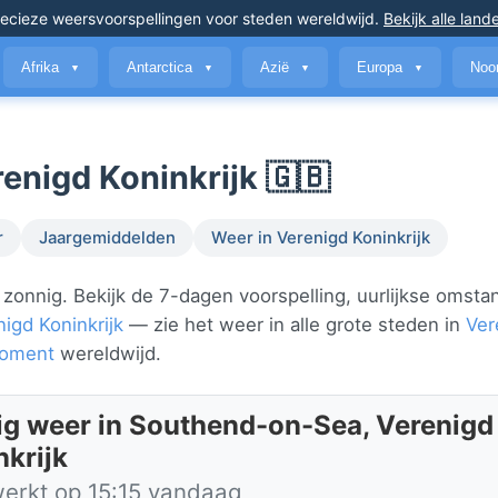
ecieze weersvoorspellingen
voor steden wereldwijd
.
Bekijk alle land
Afrika
Antarctica
Azië
Europa
Noo
▼
▼
▼
▼
enigd Koninkrijk 🇬🇧
r
Jaargemiddelden
Weer in Verenigd Koninkrijk
onnig. Bekijk de 7-dagen voorspelling, uurlijkse omst
igd Koninkrijk
— zie het weer in alle grote steden in
Ver
moment
wereldwijd.
ig weer in Southend-on-Sea, Verenigd
nkrijk
werkt op 15:15 vandaag