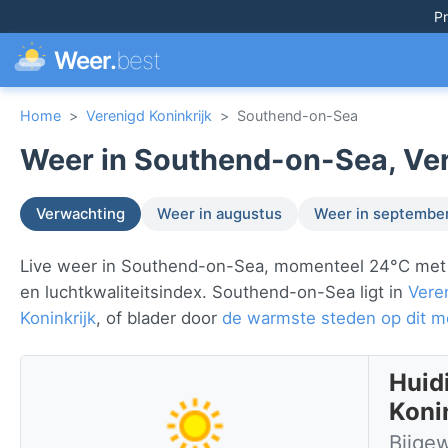
Pr
Weer.
best
Home
>
Verenigd Koninkrijk
>
Southend-on-Sea
Weer in Southend-on-Sea, Ver
Verwachting
Weer in augustus
Weer in septembe
Live weer in Southend-on-Sea, momenteel 24°C met z
en luchtkwaliteitsindex. Southend-on-Sea ligt in
Veren
Koninkrijk
, of blader door
de warmste steden op dit 
Huid
Koni
Bijge