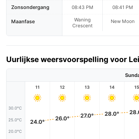
Zonsondergang
08:43 PM
08:41 PM
Waning
Maanfase
New Moon
Crescent
Uurlijkse weersvoorspelling voor Le
Sunda
11
12
13
14
1
30.0°C
28.
28.0°
27.0°
26.0°
25.0°C
24.0°
20.0°C