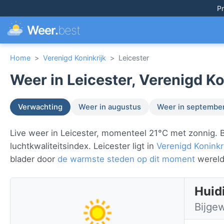
Pr
Weer.
best
Home
>
Verenigd Koninkrijk
>
Leicester
Weer in Leicester, Verenigd Ko
Verwachting
Weer in augustus
Weer in septembe
Live weer in Leicester, momenteel 21°C met zonnig. B
luchtkwaliteitsindex. Leicester ligt in
Verenigd Koninkr
blader door
de warmste steden op dit moment
wereld
Huidi
Bijge