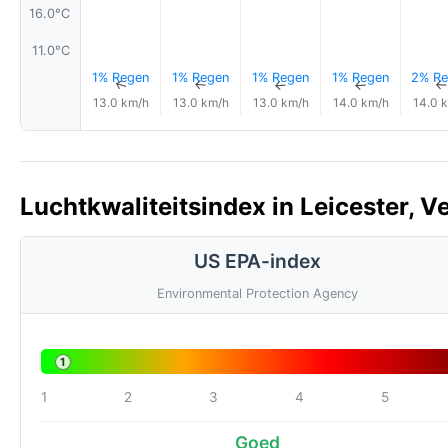
16.0°C
11.0°C
1% Regen
1% Regen
1% Regen
1% Regen
2% Re
↑
↑
↑
↑
13.0 km/h
13.0 km/h
13.0 km/h
14.0 km/h
14.0 
Luchtkwaliteitsindex in Leicester, V
US EPA-index
Environmental Protection Agency
1
1
2
3
4
5
Goed