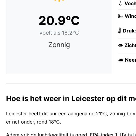
💧
Voch
20.9°C
🌬️
Wind
🌡️
Druk:
voelt als 18.2°C
Zonnig
👁️
Zich
🌧️
Neer
Hoe is het weer in Leicester op dit
Leicester heeft dit uur een aangename 21°C, zonnig bov
er net onder, rond 18°C.
Adem vrij: de luchtkwaliteit is goed, EPA-index 1. UV i