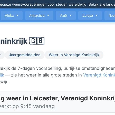
ecieze weersvoorspellingen
voor steden wereldwijd
.
Bekijk alle land
Afrika
Antarctica
Azië
Europa
Noo
▼
▼
▼
▼
ninkrijk 🇬🇧
r
Jaargemiddelden
Weer in Verenigd Koninkrijk
ekijk de 7-dagen voorspelling, uurlijkse omstandighede
ijk
— zie het weer in alle grote steden in
Verenigd Konink
wijd.
g weer in Leicester, Verenigd Koninkri
werkt op 9:45 vandaag