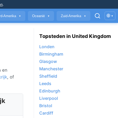
en
.
🌐
rd-Amerika
Oceanië
Zuid-Amerika
▾
▼
▼
▼
Topsteden in United Kingdom
Londen
Birmingham
Glasgow
Manchester
n en
Sheffield
rijk
, of
Leeds
Edinburgh
Liverpool
jk
Bristol
Cardiff