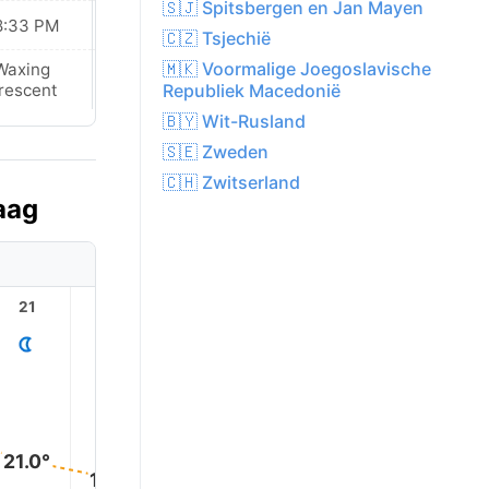
🇸🇯 Spitsbergen en Jan Mayen
8:33 PM
08:30 PM
🇨🇿 Tsjechië
🇲🇰 Voormalige Joegoslavische
Waxing
Waxing
Republiek Macedonië
rescent
Crescent
🇧🇾 Wit-Rusland
🇸🇪 Zweden
🇨🇭 Zwitserland
aag
21
22
23
1
2
21.0°
18.0°