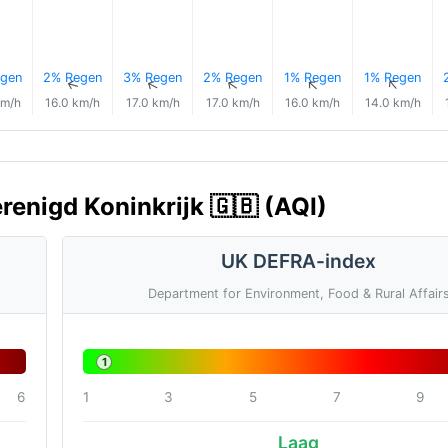
gen
2% Regen
3% Regen
2% Regen
1% Regen
1% Regen
↑
↑
↑
↑
↑
↑
km/h
16.0 km/h
17.0 km/h
17.0 km/h
16.0 km/h
14.0 km/h
erenigd Koninkrijk 🇬🇧 (AQI)
UK DEFRA-index
Department for Environment, Food & Rural Affair
1
6
1
3
5
7
9
Laag