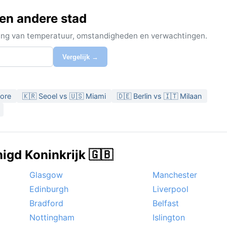
een andere stad
ijking van temperatuur, omstandigheden en verwachtingen.
Vergelijk →
pore
🇰🇷 Seoel vs 🇺🇸 Miami
🇩🇪 Berlin vs 🇮🇹 Milaan
igd Koninkrijk 🇬🇧
Glasgow
Manchester
Edinburgh
Liverpool
Bradford
Belfast
Nottingham
Islington