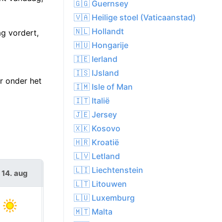
🇬🇬 Guernsey
🇻🇦 Heilige stoel (Vaticaanstad)
🇳🇱 Hollandt
g vordert,
🇭🇺 Hongarije
🇮🇪 Ierland
🇮🇸 IJsland
r onder het
🇮🇲 Isle of Man
🇮🇹 Italië
🇯🇪 Jersey
🇽🇰 Kosovo
🇭🇷 Kroatië
🇱🇻 Letland
🇱🇮 Liechtenstein
 14. aug
za 15. aug
🇱🇹 Litouwen
🇱🇺 Luxemburg
🇲🇹 Malta