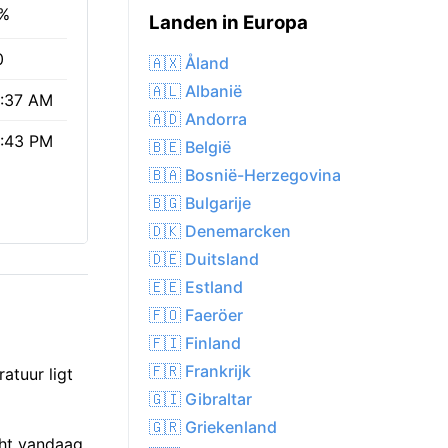
%
Landen in Europa
0
🇦🇽 Åland
🇦🇱 Albanië
:37 AM
🇦🇩 Andorra
:43 PM
🇧🇪 België
🇧🇦 Bosnië-Herzegovina
🇧🇬 Bulgarije
🇩🇰 Denemarcken
🇩🇪 Duitsland
🇪🇪 Estland
🇫🇴 Faeröer
🇫🇮 Finland
🇫🇷 Frankrijk
atuur ligt
🇬🇮 Gibraltar
🇬🇷 Griekenland
cht vandaag,