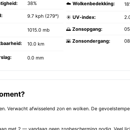
tigheid:
38%
☁️
Wolkenbedekking:
18
:
9.7 kph (279°)
☀️
UV-index:
2.
🌅
Zonsopgang:
05
1015.0 mb
🌇
Zonsondergang:
08
tbaarheid:
10.0 km
slag:
0.0 mm
 moment?
en. Verwacht afwisselend zon en wolken. De gevoelstemper
s laag met 2 — vandaag geen zonbescherming nodig. Veel li