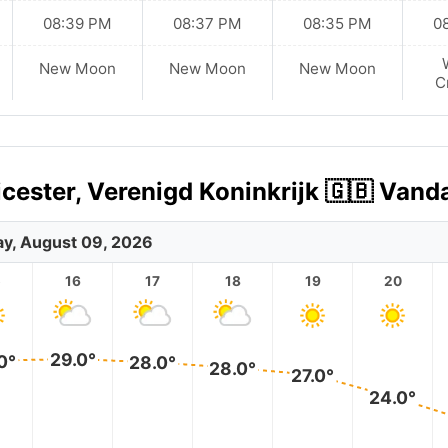
08:39 PM
08:37 PM
08:35 PM
0
New Moon
New Moon
New Moon
C
icester, Verenigd Koninkrijk 🇬🇧 Vand
y, August 09, 2026
5
16
17
18
19
20
29.0°
0°
28.0°
28.0°
27.0°
24.0°