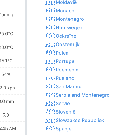
🇲🇩 Moldavië
🇲🇨 Monaco
Zonnig
Zonnig
🇲🇪 Montenegro
🇳🇴 Noorwegen
25.6°C
25.9°C
🇺🇦 Oekraïne
🇦🇹 Oostenrijk
20.0°C
18.8°C
🇵🇱 Polen
15.1°C
12.1°C
🇵🇹 Portugal
🇷🇴 Roemenië
54%
55%
🇷🇺 Rusland
🇸🇲 San Marino
2.0 kph
12.2 kph
🇷🇸 Serbia and Montenegro
0.0 mm
0.0 mm
🇷🇸 Servië
🇸🇮 Slovenië
7.0
7.0
🇸🇰 Slowaakse Republiek
5:45 AM
05:46 AM
🇪🇸 Spanje