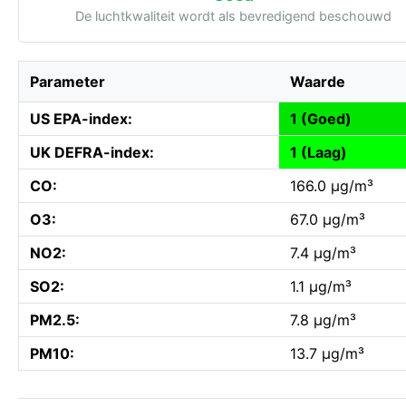
De luchtkwaliteit wordt als bevredigend beschouwd
Parameter
Waarde
US EPA-index:
1 (Goed)
UK DEFRA-index:
1 (Laag)
CO:
166.0 µg/m³
O3:
67.0 µg/m³
NO2:
7.4 µg/m³
SO2:
1.1 µg/m³
PM2.5:
7.8 µg/m³
PM10:
13.7 µg/m³