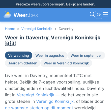
Precieze weersvoorspellingen
.
Bekijk alle landen
.
☰
Weer.
best
🌐
Home
>
Verenigd Koninkrijk
>
Daventry
Weer in Daventry, Verenigd Koninkrijk
🇬🇧
Verwachting
Weer in augustus
Weer in september
Jaargemiddelden
Weer in Verenigd Koninkrijk
Live weer in Daventry, momenteel 12°C met
helder. Bekijk de 7-dagen voorspelling, uurlijkse
omstandigheden en luchtkwaliteitsindex. Daventry
ligt in
Verenigd Koninkrijk
— zie het weer in alle
grote steden in
Verenigd Koninkrijk
, of blader door
de warmste steden op dit moment
wereldwijd.