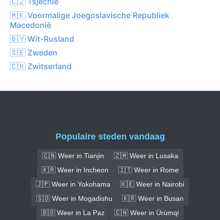
🇨🇿 Tsjechië
🇲🇰 Voormalige Joegoslavische Republiek
Macedonië
🇧🇾 Wit-Rusland
🇸🇪 Zweden
🇨🇭 Zwitserland
Populaire steden vandaag
🇨🇳 Weer in Tianjin
🇿🇲 Weer in Lusaka
🇰🇷 Weer in Incheon
🇮🇹 Weer in Rome
🇯🇵 Weer in Yokohama
🇰🇪 Weer in Nairobi
🇸🇴 Weer in Mogadishu
🇰🇷 Weer in Busan
🇧🇴 Weer in La Paz
🇨🇳 Weer in Ürümqi