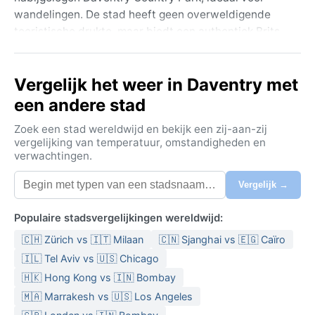
wandelingen. De stad heeft geen overweldigende
toeristische drukte, maar biedt een authentiek Brits
plattelandsgevoel. Op enkele kilometers afstand ligt
Althorp, het landgoed van de familie Spencer, wat een
Vergelijk het weer in Daventry met
vleugje aristocratische historie toevoegt. De ligging,
centraal in Engeland, maakt Daventry tot een fijne
een andere stad
uitvalsbasis voor het verkennen van de Cotswolds of
Zoek een stad wereldwijd en bekijk een zij-aan-zij
de Midlands.
vergelijking van temperatuur, omstandigheden en
verwachtingen.
Het klimaat valt onder de Köppen-classificatie Cfb,
een gematigd zeeklimaat. De zomers zijn mild, met
Vergelijk →
temperaturen rond de 20°C, en de winters koel,
zelden onder het vriespunt, met gemiddeld 2 tot 7°C.
Populaire stadsvergelijkingen wereldwijd:
Regen valt het hele jaar door gelijkmatig, zo’n 600 à
🇨🇭 Zürich vs 🇮🇹 Milaan
🇨🇳 Sjanghai vs 🇪🇬 Caïro
700 millimeter per jaar, en de luchtvochtigheid is vaak
hoog. De lente en herfst brengen wisselvallig weer,
🇮🇱 Tel Aviv vs 🇺🇸 Chicago
met zachte buien afgewisseld door opklaringen. Een
🇭🇰 Hong Kong vs 🇮🇳 Bombay
paraplu en een waterdichte jas zijn onmisbaar, net als
🇲🇦 Marrakesh vs 🇺🇸 Los Angeles
laagjes voor de plotselinge