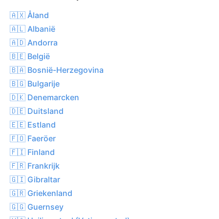
🇦🇽 Åland
🇦🇱 Albanië
🇦🇩 Andorra
🇧🇪 België
🇧🇦 Bosnië-Herzegovina
🇧🇬 Bulgarije
🇩🇰 Denemarcken
🇩🇪 Duitsland
🇪🇪 Estland
🇫🇴 Faeröer
🇫🇮 Finland
🇫🇷 Frankrijk
🇬🇮 Gibraltar
🇬🇷 Griekenland
🇬🇬 Guernsey