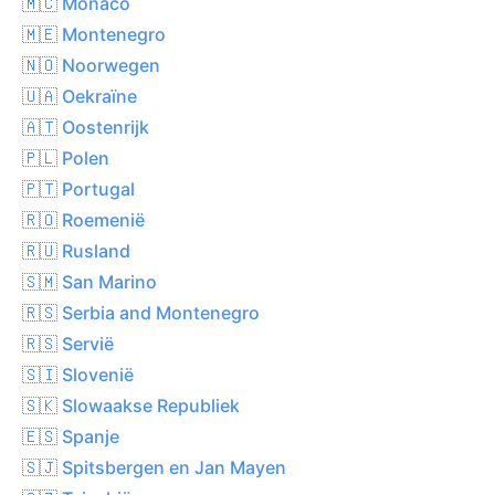
🇲🇨 Monaco
🇲🇪 Montenegro
🇳🇴 Noorwegen
🇺🇦 Oekraïne
🇦🇹 Oostenrijk
🇵🇱 Polen
🇵🇹 Portugal
🇷🇴 Roemenië
🇷🇺 Rusland
🇸🇲 San Marino
🇷🇸 Serbia and Montenegro
🇷🇸 Servië
🇸🇮 Slovenië
🇸🇰 Slowaakse Republiek
🇪🇸 Spanje
🇸🇯 Spitsbergen en Jan Mayen