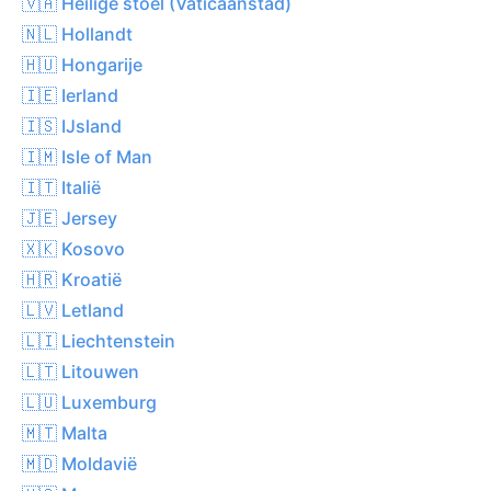
🇻🇦 Heilige stoel (Vaticaanstad)
🇳🇱 Hollandt
🇭🇺 Hongarije
🇮🇪 Ierland
🇮🇸 IJsland
🇮🇲 Isle of Man
🇮🇹 Italië
🇯🇪 Jersey
🇽🇰 Kosovo
🇭🇷 Kroatië
🇱🇻 Letland
🇱🇮 Liechtenstein
🇱🇹 Litouwen
🇱🇺 Luxemburg
🇲🇹 Malta
🇲🇩 Moldavië