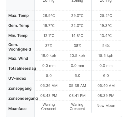
Zonnig
Zonnig
Zonnig
Max. Temp
26.9°C
29.0°C
25.2°C
Gem. Temp
19.7°C
22.0°C
19.3°C
Min. Temp
12.1°C
14.8°C
13.4°C
Gem.
37%
38%
54%
Vochtigheid
18.0 kph
20.5 kph
15.5 kph
Max. Wind
0.0 mm
0.0 mm
0.0 mm
Totaalneerslag
5.0
6.0
6.0
UV-index
05:36 AM
05:38 AM
05:40 AM
Zonsopgang
08:43 PM
08:41 PM
08:39 PM
Zonsondergang
Waning
Waning
New Moon
N
Maanfase
Crescent
Crescent