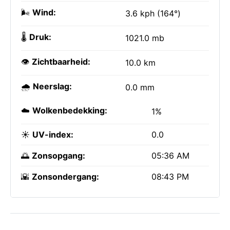
🌬️
Wind:
3.6 kph (164°)
🌡️
Druk:
1021.0 mb
👁️
Zichtbaarheid:
10.0 km
🌧️
Neerslag:
0.0 mm
☁️
Wolkenbedekking:
1%
☀️
UV-index:
0.0
🌅
Zonsopgang:
05:36 AM
🌇
Zonsondergang:
08:43 PM