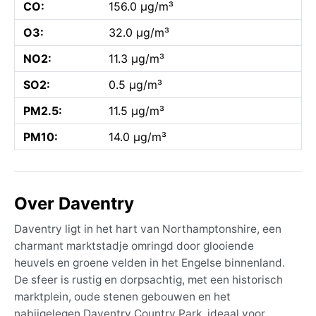
CO:
156.0 µg/m³
O3:
32.0 µg/m³
NO2:
11.3 µg/m³
SO2:
0.5 µg/m³
PM2.5:
11.5 µg/m³
PM10:
14.0 µg/m³
Over Daventry
Daventry ligt in het hart van Northamptonshire, een
charmant marktstadje omringd door glooiende
heuvels en groene velden in het Engelse binnenland.
De sfeer is rustig en dorpsachtig, met een historisch
marktplein, oude stenen gebouwen en het
nabijgelegen Daventry Country Park, ideaal voor