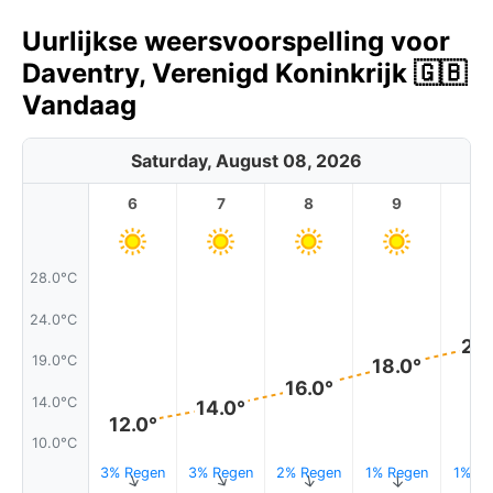
Uurlijkse weersvoorspelling voor
Daventry, Verenigd Koninkrijk 🇬🇧
Vandaag
Saturday, August 08, 2026
6
7
8
9
1
28.0°C
24.0°C
21.
19.0°C
18.0°
16.0°
14.0°C
14.0°
12.0°
10.0°C
3% Regen
3% Regen
2% Regen
1% Regen
1% Re
↑
↑
↑
↑