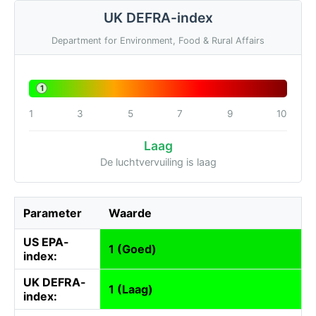
UK DEFRA-index
Department for Environment, Food & Rural Affairs
1
1
3
5
7
9
10
Laag
De luchtvervuiling is laag
Parameter
Waarde
US EPA-
1 (Goed)
index:
UK DEFRA-
1 (Laag)
index: