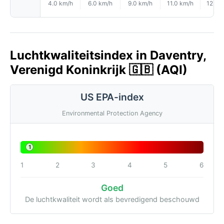
4.0 km/h
6.0 km/h
9.0 km/h
11.0 km/h
12.0 
Luchtkwaliteitsindex in Daventry,
Verenigd Koninkrijk 🇬🇧 (AQI)
US EPA-index
Environmental Protection Agency
1
1
2
3
4
5
6
Goed
De luchtkwaliteit wordt als bevredigend beschouwd