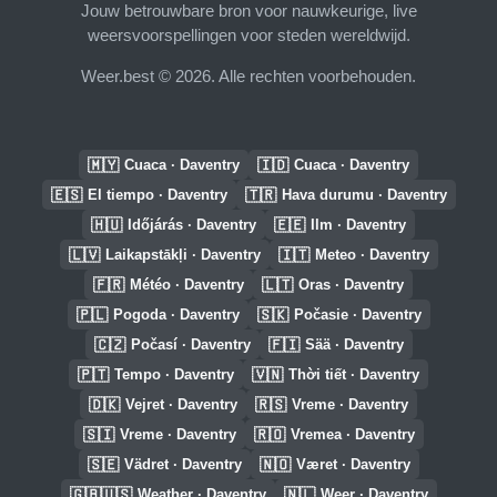
Jouw betrouwbare bron voor nauwkeurige, live
weersvoorspellingen voor steden wereldwijd.
Weer.best © 2026. Alle rechten voorbehouden.
🇲🇾
🇮🇩
Cuaca · Daventry
Cuaca · Daventry
🇪🇸
🇹🇷
El tiempo · Daventry
Hava durumu · Daventry
🇭🇺
🇪🇪
Időjárás · Daventry
Ilm · Daventry
🇱🇻
🇮🇹
Laikapstākļi · Daventry
Meteo · Daventry
🇫🇷
🇱🇹
Météo · Daventry
Oras · Daventry
🇵🇱
🇸🇰
Pogoda · Daventry
Počasie · Daventry
🇨🇿
🇫🇮
Počasí · Daventry
Sää · Daventry
🇵🇹
🇻🇳
Tempo · Daventry
Thời tiết · Daventry
🇩🇰
🇷🇸
Vejret · Daventry
Vreme · Daventry
🇸🇮
🇷🇴
Vreme · Daventry
Vremea · Daventry
🇸🇪
🇳🇴
Vädret · Daventry
Været · Daventry
🇬🇧🇺🇸
🇳🇱
Weather · Daventry
Weer · Daventry