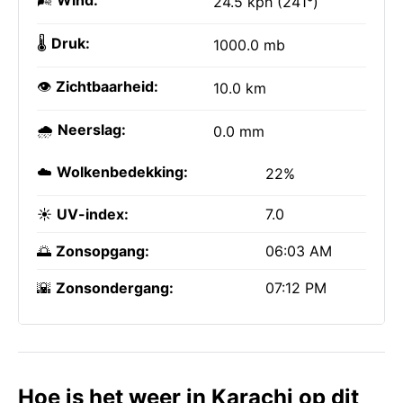
🌬️
Wind:
24.5 kph (241°)
🌡️
Druk:
1000.0 mb
👁️
Zichtbaarheid:
10.0 km
🌧️
Neerslag:
0.0 mm
☁️
Wolkenbedekking:
22%
☀️
UV-index:
7.0
🌅
Zonsopgang:
06:03 AM
🌇
Zonsondergang:
07:12 PM
Hoe is het weer in Karachi op dit