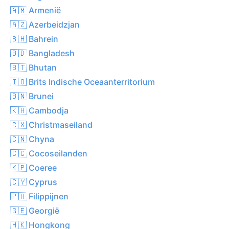
🇦🇲 Armenië
🇦🇿 Azerbeidzjan
🇧🇭 Bahrein
🇧🇩 Bangladesh
🇧🇹 Bhutan
🇮🇴 Brits Indische Oceaanterritorium
🇧🇳 Brunei
🇰🇭 Cambodja
🇨🇽 Christmaseiland
🇨🇳 Chyna
🇨🇨 Cocoseilanden
🇰🇵 Coeree
🇨🇾 Cyprus
🇵🇭 Filippijnen
🇬🇪 Georgië
🇭🇰 Hongkong