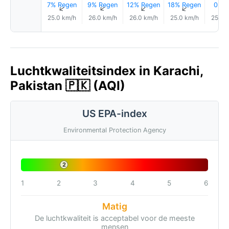
7% Regen
9% Regen
12% Regen
18% Regen
0.0
↑
↑
↑
↑
25.0 km/h
26.0 km/h
26.0 km/h
25.0 km/h
25.0 
Luchtkwaliteitsindex in Karachi,
Pakistan 🇵🇰 (AQI)
US EPA-index
Environmental Protection Agency
2
1
2
3
4
5
6
Matig
De luchtkwaliteit is acceptabel voor de meeste
mensen