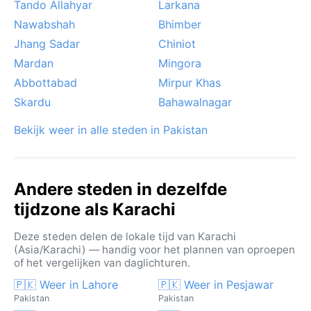
dan ook veruit het meest geschikt.
Tando Allahyar
Larkana
Nawabshah
Bhimber
Jhang Sadar
Chiniot
Mardan
Mingora
Abbottabad
Mirpur Khas
Skardu
Bahawalnagar
Bekijk weer in alle steden in Pakistan
Andere steden in dezelfde
tijdzone als Karachi
Deze steden delen de lokale tijd van Karachi
(Asia/Karachi) — handig voor het plannen van oproepen
of het vergelijken van daglichturen.
🇵🇰 Weer in Lahore
🇵🇰 Weer in Pesjawar
Pakistan
Pakistan