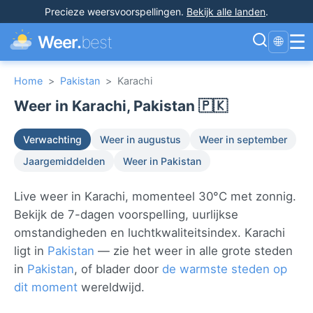
Precieze weersvoorspellingen
.
Bekijk alle landen
.
☰
Weer.
best
🌐
Home
>
Pakistan
>
Karachi
Weer in Karachi, Pakistan 🇵🇰
Verwachting
Weer in augustus
Weer in september
Jaargemiddelden
Weer in Pakistan
Live weer in Karachi, momenteel 30°C met zonnig.
Bekijk de 7-dagen voorspelling, uurlijkse
omstandigheden en luchtkwaliteitsindex. Karachi
ligt in
Pakistan
— zie het weer in alle grote steden
in
Pakistan
, of blader door
de warmste steden op
dit moment
wereldwijd.