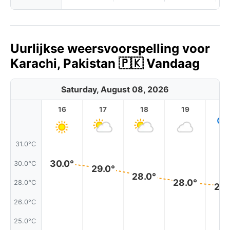
Uurlijkse weersvoorspelling voor
Karachi, Pakistan 🇵🇰 Vandaag
Saturday, August 08, 2026
16
17
18
19
2
31.0°C
30.0°
30.0°C
29.0°
28.0°
28.0°
28.0°C
28.
26.0°C
25.0°C