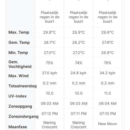
Plaatselijk
Plaatselijk
Plaatselijk
P
regen in de
regen in de
regen in de
r
buurt
buurt
buurt
Max. Temp
29.8°C
29.9°C
29.6°C
Gem. Temp
28.1°C
28.2°C
27.9°C
Min. Temp
27.0°C
27.2°C
26.9°C
Gem.
75%
74%
76%
Vochtigheid
27.0 kph
24.8 kph
34.2 kph
Max. Wind
0.2 mm
0.2 mm
0.2 mm
Totaalneerslag
10.0
10.0
11.0
UV-index
06:03 AM
06:03 AM
06:04 AM
0
Zonsopgang
07:12 PM
07:11 PM
07:10 PM
Zonsondergang
Waning
Waning
New Moon
N
Maanfase
Crescent
Crescent