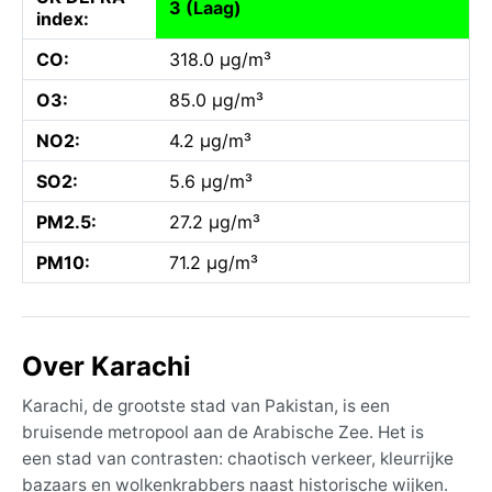
3 (Laag)
index:
CO:
318.0 µg/m³
O3:
85.0 µg/m³
NO2:
4.2 µg/m³
SO2:
5.6 µg/m³
PM2.5:
27.2 µg/m³
PM10:
71.2 µg/m³
Over Karachi
Karachi, de grootste stad van Pakistan, is een
bruisende metropool aan de Arabische Zee. Het is
een stad van contrasten: chaotisch verkeer, kleurrijke
bazaars en wolkenkrabbers naast historische wijken.