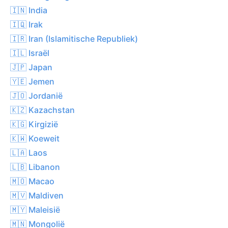
🇮🇳 India
🇮🇶 Irak
🇮🇷 Iran (Islamitische Republiek)
🇮🇱 Israël
🇯🇵 Japan
🇾🇪 Jemen
🇯🇴 Jordanië
🇰🇿 Kazachstan
🇰🇬 Kirgizië
🇰🇼 Koeweit
🇱🇦 Laos
🇱🇧 Libanon
🇲🇴 Macao
🇲🇻 Maldiven
🇲🇾 Maleisië
🇲🇳 Mongolië