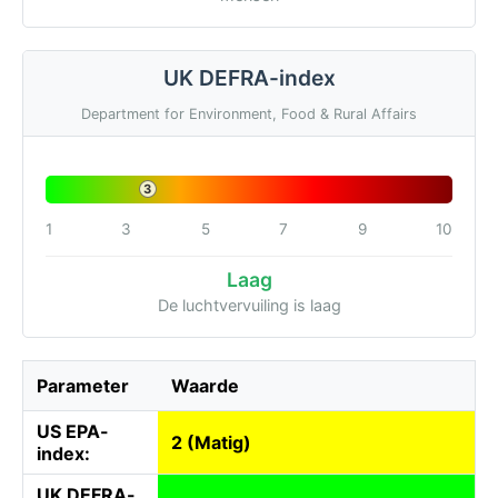
UK DEFRA-index
Department for Environment, Food & Rural Affairs
3
1
3
5
7
9
10
Laag
De luchtvervuiling is laag
Parameter
Waarde
US EPA-
2 (Matig)
index:
UK DEFRA-