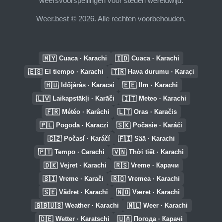
weersvoorspellingen voor steden wereldwijd.
Weer.best © 2026. Alle rechten voorbehouden.
🇲🇾
🇮🇩
Cuaca · Karachi
Cuaca · Karachi
🇪🇸
🇹🇷
El tiempo · Karachi
Hava durumu · Karaçi
🇭🇺
🇪🇪
Időjárás · Karacsi
Ilm · Karachi
🇱🇻
🇮🇹
Laikapstākļi · Karāči
Meteo · Karachi
🇫🇷
🇱🇹
Météo · Karâchi
Oras · Karačis
🇵🇱
🇸🇰
Pogoda · Karaczi
Počasie · Karáči
🇨🇿
🇫🇮
Počasí · Karáčí
Sää · Karachi
🇵🇹
🇻🇳
Tempo · Carachi
Thời tiết · Karachi
🇩🇰
🇷🇸
Vejret · Karachi
Vreme · Карачи
🇸🇮
🇷🇴
Vreme · Karači
Vremea · Karachi
🇸🇪
🇳🇴
Vädret · Karachi
Været · Karachi
🇬🇧🇺🇸
🇳🇱
Weather · Karachi
Weer · Karachi
🇩🇪
🇺🇦
Wetter · Karatschi
Погода · Карачі