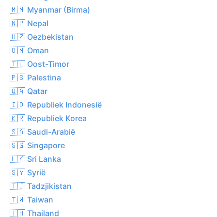
🇲🇲 Myanmar (Birma)
🇳🇵 Nepal
🇺🇿 Oezbekistan
🇴🇲 Oman
🇹🇱 Oost-Timor
🇵🇸 Palestina
🇶🇦 Qatar
🇮🇩 Republiek Indonesië
🇰🇷 Republiek Korea
🇸🇦 Saudi-Arabië
🇸🇬 Singapore
🇱🇰 Sri Lanka
🇸🇾 Syrië
🇹🇯 Tadzjikistan
🇹🇼 Taiwan
🇹🇭 Thailand