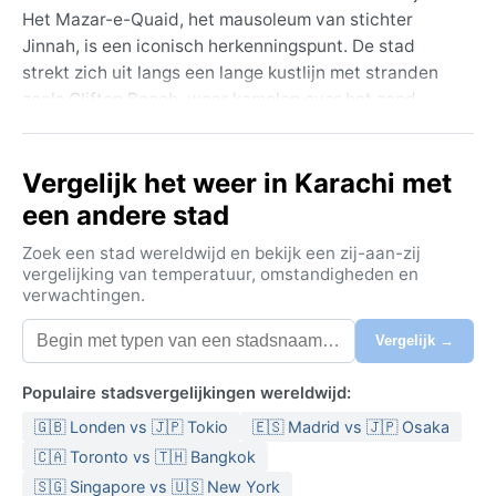
Het Mazar-e-Quaid, het mausoleum van stichter
Jinnah, is een iconisch herkenningspunt. De stad
strekt zich uit langs een lange kustlijn met stranden
zoals Clifton Beach, waar kamelen over het zand
lopen en vliegers de lucht vullen. Karatsji is het
economische hart van het land en ademt een rauwe,
Vergelijk het weer in Karachi met
energieke sfeer, met een mix van culturen die
versterkt wordt door de haven en de multiculturele
een andere stad
inwoners.
Zoek een stad wereldwijd en bekijk een zij-aan-zij
Het klimaat valt onder de Köppen-classificatie BWh
vergelijking van temperatuur, omstandigheden en
verwachtingen.
(heet woestijnklimaat). De zomers, van april tot
oktober, zijn verzengend heet met gemiddelde
Vergelijk →
temperaturen rond de 35°C en pieken boven de 40°C.
De hoge luchtvochtigheid, door de nabijheid van de
Populaire stadsvergelijkingen wereldwijd:
zee, maakt de hitte drukkend. De winters zijn mild en
🇬🇧 Londen vs 🇯🇵 Tokio
🇪🇸 Madrid vs 🇯🇵 Osaka
aangenaam, met temperaturen tussen de 13°C en
25°C. Neerslag is schaars, met uitzondering van de
🇨🇦 Toronto vs 🇹🇭 Bangkok
moessonmaanden juli en augustus, die soms hevige
🇸🇬 Singapore vs 🇺🇸 New York