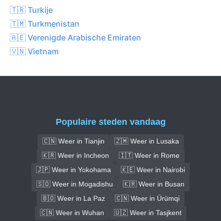
🇹🇷 Turkije
🇹🇲 Turkmenistan
🇦🇪 Verenigde Arabische Emiraten
🇻🇳 Vietnam
Populaire steden vandaag
🇨🇳 Weer in Tianjin
🇿🇲 Weer in Lusaka
🇰🇷 Weer in Incheon
🇮🇹 Weer in Rome
🇯🇵 Weer in Yokohama
🇰🇪 Weer in Nairobi
🇸🇴 Weer in Mogadishu
🇰🇷 Weer in Busan
🇧🇴 Weer in La Paz
🇨🇳 Weer in Ürümqi
🇨🇳 Weer in Wuhan
🇺🇿 Weer in Tasjkent