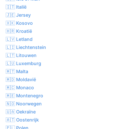
🇮🇹 Italië
🇯🇪 Jersey
🇽🇰 Kosovo
🇭🇷 Kroatië
🇱🇻 Letland
🇱🇮 Liechtenstein
🇱🇹 Litouwen
🇱🇺 Luxemburg
🇲🇹 Malta
🇲🇩 Moldavië
🇲🇨 Monaco
🇲🇪 Montenegro
🇳🇴 Noorwegen
🇺🇦 Oekraïne
🇦🇹 Oostenrijk
🇵🇱 Polen