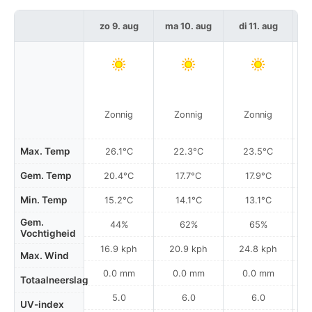
zo 9. aug
ma 10. aug
di 11. aug
w
Zonnig
Zonnig
Zonnig
Max. Temp
26.1°C
22.3°C
23.5°C
Gem. Temp
20.4°C
17.7°C
17.9°C
Min. Temp
15.2°C
14.1°C
13.1°C
Gem.
44%
62%
65%
Vochtigheid
16.9 kph
20.9 kph
24.8 kph
Max. Wind
0.0 mm
0.0 mm
0.0 mm
Totaalneerslag
5.0
6.0
6.0
UV-index