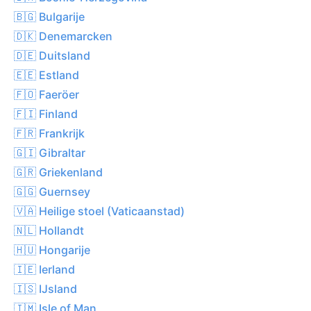
🇧🇬 Bulgarije
🇩🇰 Denemarcken
🇩🇪 Duitsland
🇪🇪 Estland
🇫🇴 Faeröer
🇫🇮 Finland
🇫🇷 Frankrijk
🇬🇮 Gibraltar
🇬🇷 Griekenland
🇬🇬 Guernsey
🇻🇦 Heilige stoel (Vaticaanstad)
🇳🇱 Hollandt
🇭🇺 Hongarije
🇮🇪 Ierland
🇮🇸 IJsland
🇮🇲 Isle of Man