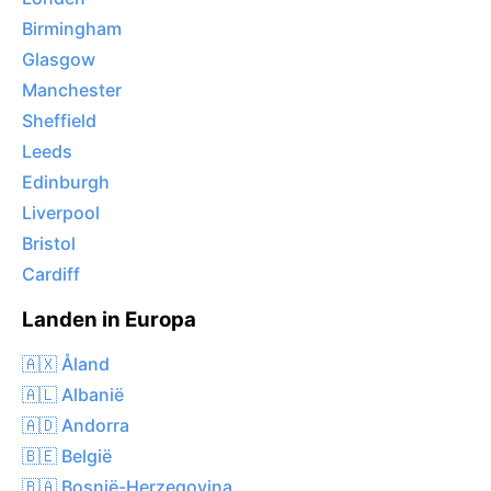
Birmingham
Glasgow
Manchester
Sheffield
Leeds
Edinburgh
Liverpool
Bristol
Cardiff
Landen in Europa
🇦🇽 Åland
🇦🇱 Albanië
🇦🇩 Andorra
🇧🇪 België
🇧🇦 Bosnië-Herzegovina