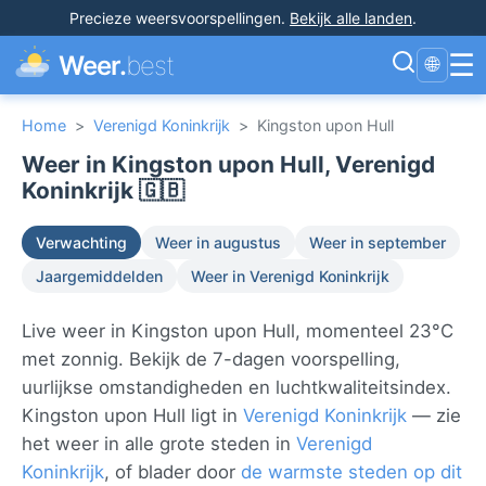
Precieze weersvoorspellingen
.
Bekijk alle landen
.
☰
Weer.
best
🌐
Home
>
Verenigd Koninkrijk
>
Kingston upon Hull
Weer in Kingston upon Hull, Verenigd
Koninkrijk 🇬🇧
Verwachting
Weer in augustus
Weer in september
Jaargemiddelden
Weer in Verenigd Koninkrijk
Live weer in Kingston upon Hull, momenteel 23°C
met zonnig. Bekijk de 7-dagen voorspelling,
uurlijkse omstandigheden en luchtkwaliteitsindex.
Kingston upon Hull ligt in
Verenigd Koninkrijk
— zie
het weer in alle grote steden in
Verenigd
Koninkrijk
, of blader door
de warmste steden op dit