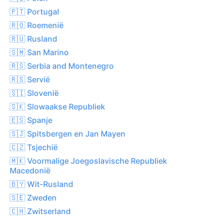
🇵🇹 Portugal
🇷🇴 Roemenië
🇷🇺 Rusland
🇸🇲 San Marino
🇷🇸 Serbia and Montenegro
🇷🇸 Servië
🇸🇮 Slovenië
🇸🇰 Slowaakse Republiek
🇪🇸 Spanje
🇸🇯 Spitsbergen en Jan Mayen
🇨🇿 Tsjechië
🇲🇰 Voormalige Joegoslavische Republiek
Macedonië
🇧🇾 Wit-Rusland
🇸🇪 Zweden
🇨🇭 Zwitserland