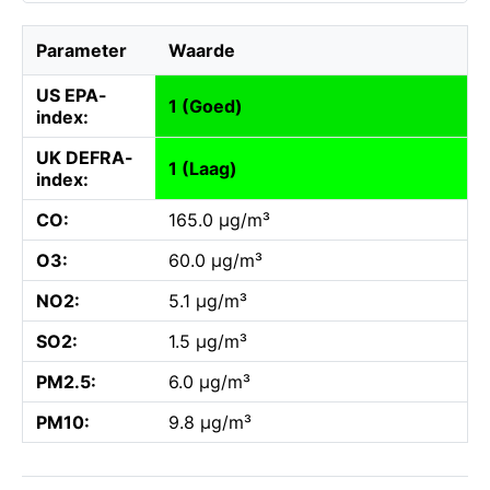
Parameter
Waarde
US EPA-
1 (Goed)
index:
UK DEFRA-
1 (Laag)
index:
CO:
165.0 µg/m³
O3:
60.0 µg/m³
NO2:
5.1 µg/m³
SO2:
1.5 µg/m³
PM2.5:
6.0 µg/m³
PM10:
9.8 µg/m³