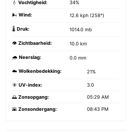
💧
Vochtigheid:
34%
🌬️
Wind:
12.6 kph (258°)
🌡️
Druk:
1014.0 mb
👁️
Zichtbaarheid:
10.0 km
🌧️
Neerslag:
0.0 mm
☁️
Wolkenbedekking:
21%
☀️
UV-index:
3.0
🌅
Zonsopgang:
05:29 AM
🌇
Zonsondergang:
08:43 PM