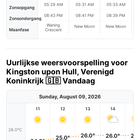
05:29 AM
05:31 AM
05:33 AM
0
Zonsopgang
08:43 PM
08:41 PM
08:39 PM
Zonsondergang
Waning
New Moon
New Moon
N
Maanfase
Crescent
Uurlijkse weersvoorspelling voor
Kingston upon Hull, Verenigd
Koninkrijk 🇬🇧 Vandaag
Sunday, August 09, 2026
11
12
13
14
1
28.0°C
26.0°
26.0°
26.
25.0°