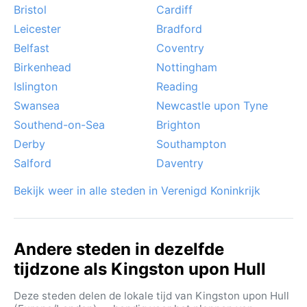
zelden voor grote overlast. Hull heeft geen extreem
Bristol
Cardiff
weer, maar de constante wind van zee geeft het
Leicester
Bradford
klimaat een rauw, levendig randje.
Belfast
Coventry
Birkenhead
Nottingham
Islington
Reading
Swansea
Newcastle upon Tyne
Southend-on-Sea
Brighton
Derby
Southampton
Salford
Daventry
Bekijk weer in alle steden in Verenigd Koninkrijk
Andere steden in dezelfde
tijdzone als Kingston upon Hull
Deze steden delen de lokale tijd van Kingston upon Hull