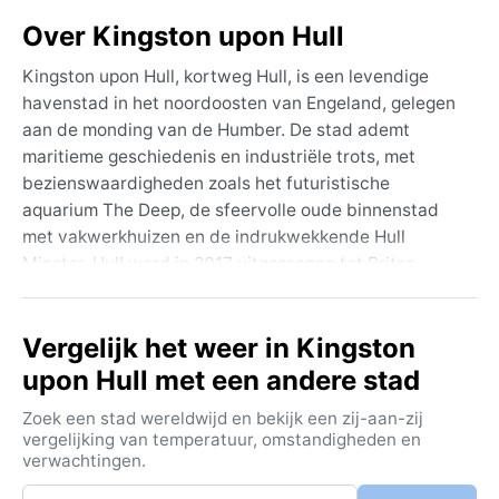
Over Kingston upon Hull
Kingston upon Hull, kortweg Hull, is een levendige
havenstad in het noordoosten van Engeland, gelegen
aan de monding van de Humber. De stad ademt
maritieme geschiedenis en industriële trots, met
bezienswaardigheden zoals het futuristische
aquarium The Deep, de sfeervolle oude binnenstad
met vakwerkhuizen en de indrukwekkende Hull
Minster. Hull werd in 2017 uitgeroepen tot Britse
Culturele Hoofdstad en heeft sindsdien een bruisend
cultureel leven. De ligging aan de oostkust, omringd
Vergelijk het weer in Kingston
door vlakke polders en het estuarium, geeft de stad
een open, winderig karakter en een weids uitzicht
upon Hull met een andere stad
over water en lucht.
Zoek een stad wereldwijd en bekijk een zij-aan-zij
Het klimaat in Hull valt onder de gematigd maritieme
vergelijking van temperatuur, omstandigheden en
verwachtingen.
zone (Köppen Cfb). De zomers zijn mild, met
gemiddelde temperaturen rond de 18 tot 20 graden