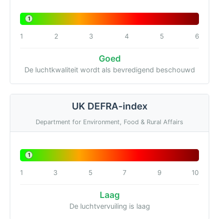
1
1
2
3
4
5
6
Goed
De luchtkwaliteit wordt als bevredigend beschouwd
UK DEFRA-index
Department for Environment, Food & Rural Affairs
1
1
3
5
7
9
10
Laag
De luchtvervuiling is laag