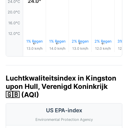
24.0°
24.0°C
20.0°C
16.0°C
12.0°C
1% Regen
1% Regen
2% Regen
2% Regen
3% Re
↑
↑
↑
↑
13.0 km/h
14.0 km/h
13.0 km/h
12.0 km/h
12.0 
Luchtkwaliteitsindex in Kingston
upon Hull, Verenigd Koninkrijk
🇬🇧 (AQI)
US EPA-index
Environmental Protection Agency