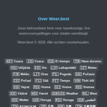
Over Weer.best
Jouw betrouwbare bron voor nauwkeurige, live
weersvoorspellingen voor steden wereldwijd.
Weer.best © 2026. Alle rechten voorbehouden.
🇲🇾
🇮🇩
🇪🇸
🇹🇷
Cuaca
Cuaca
El tiempo
Hava durumu
🇭🇺
🇪🇪
🇱🇻
🇮🇹
Időjárás
Ilm
Laikapstākļi
Meteo
🇫🇷
🇱🇹
🇵🇱
🇸🇰
Météo
Oras
Pogoda
Počasie
🇨🇿
🇫🇮
🇵🇹
🇻🇳
Počasí
Sää
Tempo
Thời tiết
🇩🇰
🇷🇸
🇸🇮
🇷🇴
Vejret
Vreme
Vreme
Vremea
🇸🇪
🇳🇴
🇬🇧🇺🇸
🇳🇱
Vädret
Været
Weather
Weer
🇩🇪
🇺🇦
🇷🇺
🇸🇦
Wetter
Погода
Погода
الطقس
🇹🇭
🇯🇵
🇭🇰
🇹🇼
สภาพอากาศ
天気
天氣
天氣預報