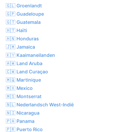
🇬🇱 Groenlandt
🇬🇵 Guadeloupe
🇬🇹 Guatemala
🇭🇹 Haïti
🇭🇳 Honduras
🇯🇲 Jamaica
🇰🇾 Kaaimaneilanden
🇦🇼 Land Aruba
🇨🇼 Land Curaçao
🇲🇶 Martinique
🇲🇽 Mexico
🇲🇸 Montserrat
🇳🇱 Nederlandsch West-Indië
🇳🇮 Nicaragua
🇵🇦 Panama
🇵🇷 Puerto Rico