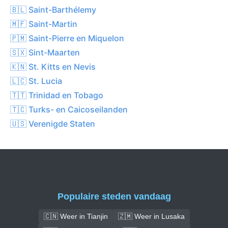
🇧🇱 Saint-Barthélemy
🇲🇫 Saint-Martin
🇵🇲 Saint-Pierre en Miquelon
🇸🇽 Sint-Maarten
🇰🇳 St. Kitts en Nevis
🇱🇨 St. Lucia
🇹🇹 Trinidad en Tobago
🇹🇨 Turks- en Caicoseilanden
🇺🇸 Verenigde Staten
Populaire steden vandaag
🇨🇳 Weer in Tianjin
🇿🇲 Weer in Lusaka