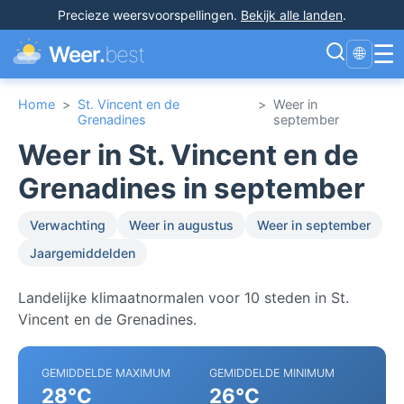
Precieze weersvoorspellingen
.
Bekijk alle landen
.
☰
Weer.
best
🌐
Home
>
St. Vincent en de
>
Weer in
Grenadines
september
Weer in St. Vincent en de
Grenadines in september
Verwachting
Weer in augustus
Weer in september
Jaargemiddelden
Landelijke klimaatnormalen voor 10 steden in St.
Vincent en de Grenadines.
GEMIDDELDE MAXIMUM
GEMIDDELDE MINIMUM
28°C
26°C