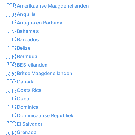
🇻🇮 Amerikaanse Maagdeneilanden
🇦🇮 Anguilla
🇦🇬 Antigua en Barbuda
🇧🇸 Bahama's
🇧🇧 Barbados
🇧🇿 Belize
🇧🇲 Bermuda
🇧🇶 BES-eilanden
🇻🇬 Britse Maagdeneilanden
🇨🇦 Canada
🇨🇷 Costa Rica
🇨🇺 Cuba
🇩🇲 Dominica
🇩🇴 Dominicaanse Republiek
🇸🇻 El Salvador
🇬🇩 Grenada