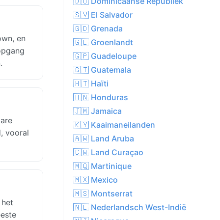
🇩🇴 Dominicaanse Republiek
🇸🇻 El Salvador
🇬🇩 Grenada
own, en
🇬🇱 Groenlandt
sopgang
🇬🇵 Guadeloupe
.
🇬🇹 Guatemala
🇭🇹 Haïti
🇭🇳 Honduras
🇯🇲 Jamaica
bare
🇰🇾 Kaaimaneilanden
, vooral
🇦🇼 Land Aruba
🇨🇼 Land Curaçao
🇲🇶 Martinique
🇲🇽 Mexico
🇲🇸 Montserrat
 het
🇳🇱 Nederlandsch West-Indië
eeste