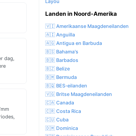
Layou
Landen in Noord-Amerika
🇻🇮 Amerikaanse Maagdeneilanden
🇦🇮 Anguilla
🇦🇬 Antigua en Barbuda
🇧🇸 Bahama's
r dag,
🇧🇧 Barbados
ere
🇧🇿 Belize
🇧🇲 Bermuda
🇧🇶 BES-eilanden
🇻🇬 Britse Maagdeneilanden
🇨🇦 Canada
37mm
🇨🇷 Costa Rica
riodes,
🇨🇺 Cuba
🇩🇲 Dominica