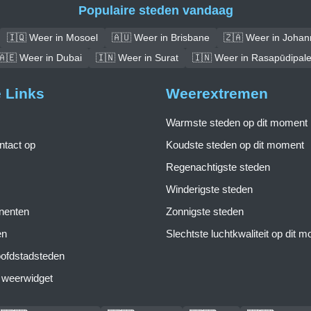
Populaire steden vandaag
🇮🇶 Weer in Mosoel
🇦🇺 Weer in Brisbane
🇿🇦 Weer in Joha
🇦🇪 Weer in Dubai
🇮🇳 Weer in Surat
🇮🇳 Weer in Rasapūdipal
e Links
Weerextremen
Warmste steden op dit moment
tact op
Koudste steden op dit moment
Regenachtigste steden
Winderigste steden
inenten
Zonnigste steden
en
Slechtste luchtkwaliteit op dit 
ofdstadsteden
s weerwidget