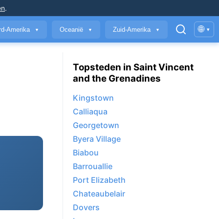
en
.
🌐
rd-Amerika
Oceanië
Zuid-Amerika
▾
▼
▼
▼
Topsteden in Saint Vincent
and the Grenadines
Kingstown
Calliaqua
Georgetown
Byera Village
Biabou
Barrouallie
Port Elizabeth
Chateaubelair
Dovers