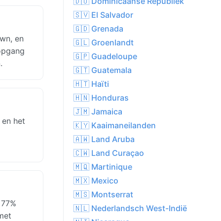
🇩🇴 Dominicaanse Republiek
🇸🇻 El Salvador
🇬🇩 Grenada
own, en
🇬🇱 Groenlandt
sopgang
🇬🇵 Guadeloupe
.
🇬🇹 Guatemala
🇭🇹 Haïti
🇭🇳 Honduras
🇯🇲 Jamaica
 en het
🇰🇾 Kaaimaneilanden
🇦🇼 Land Aruba
🇨🇼 Land Curaçao
🇲🇶 Martinique
🇲🇽 Mexico
🇲🇸 Montserrat
d 77%
🇳🇱 Nederlandsch West-Indië
met