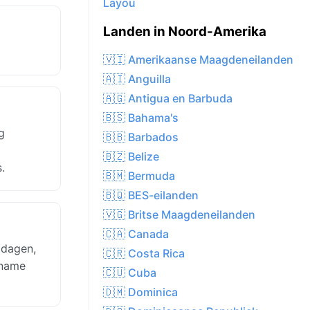
Layou
Landen in Noord-Amerika
🇻🇮 Amerikaanse Maagdeneilanden
🇦🇮 Anguilla
🇦🇬 Antigua en Barbuda
🇧🇸 Bahama's
g
🇧🇧 Barbados
🇧🇿 Belize
.
🇧🇲 Bermuda
🇧🇶 BES-eilanden
🇻🇬 Britse Maagdeneilanden
🇨🇦 Canada
 dagen,
🇨🇷 Costa Rica
 name
🇨🇺 Cuba
🇩🇲 Dominica