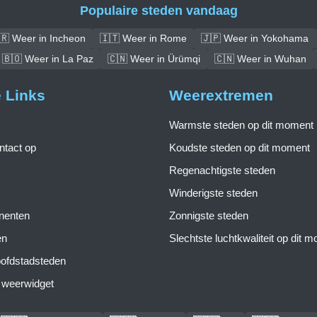
Populaire steden vandaag
🇷 Weer in Incheon
🇮🇹 Weer in Rome
🇯🇵 Weer in Yokohama
🇧🇴 Weer in La Paz
🇨🇳 Weer in Ürümqi
🇨🇳 Weer in Wuhan
e Links
Weerextremen
Warmste steden op dit moment
tact op
Koudste steden op dit moment
Regenachtigste steden
Winderigste steden
inenten
Zonnigste steden
en
Slechtste luchtkwaliteit op dit 
ofdstadsteden
s weerwidget