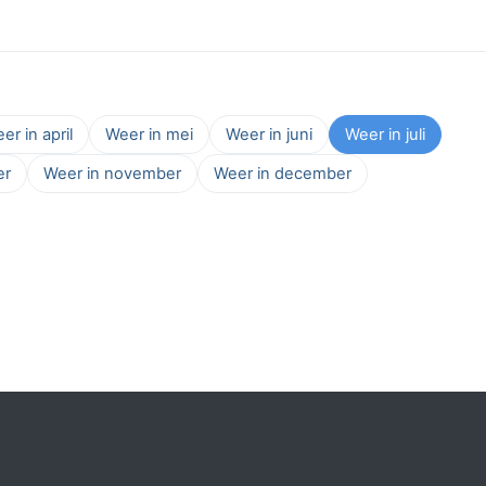
er in april
Weer in mei
Weer in juni
Weer in juli
er
Weer in november
Weer in december