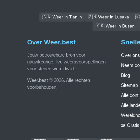
🇨🇳 Weer in Tianjin
🇿🇲 Weer in Lusaka
🇰
🇰🇷 Weer in Busan
Over Weer.best
Snell
Jouw betrouwbare bron voor
Over ons
nauwkeurige, live weersvoorspellingen
Neem con
voor steden wereldwijd.
Blog
Weer.best © 2026. Alle rechten
Sitemap
voorbehouden.
Alle cont
Alle land
Wereldho
🧩 Grati