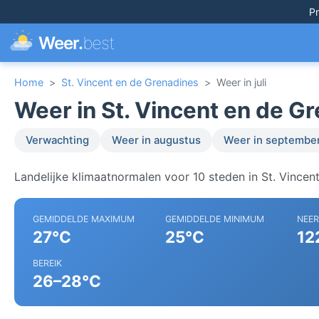
Pr
Weer.
best
Home
>
St. Vincent en de Grenadines
>
Weer in juli
Weer in St. Vincent en de Gre
Verwachting
Weer in augustus
Weer in septembe
Landelijke klimaatnormalen voor 10 steden in St. Vincen
GEMIDDELDE MAXIMUM
GEMIDDELDE MINIMUM
NEE
27°C
25°C
12
BEREIK
26–28°C