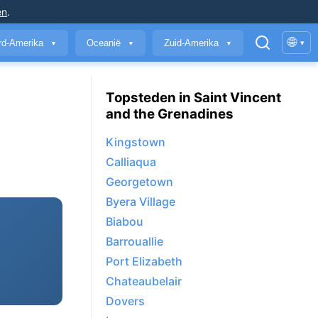
en
.
🌐
rd-Amerika
Oceanië
Zuid-Amerika
▾
▼
▼
▼
Topsteden in Saint Vincent
and the Grenadines
Kingstown
Calliaqua
Georgetown
Byera Village
Biabou
Barrouallie
Port Elizabeth
Chateaubelair
Dovers