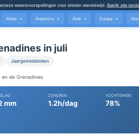
ecieze weersvoorspellingen
voor steden wereldwijd
.
Bekijk alle land
Afrika
Antarctica
Azië
Europa
Noo
▼
▼
▼
▼
nadines in juli
r
Jaargemiddelden
t en de Grenadines.
RSLAG
ZONUREN
VOCHTIGHEID
2 mm
1.2h/dag
78%