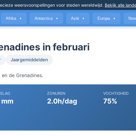
ecieze weersvoorspellingen
voor steden wereldwijd
.
Bekijk alle land
Afrika
Antarctica
Azië
Europa
Noo
▼
▼
▼
▼
enadines in februari
r
Jaargemiddelden
t en de Grenadines.
RSLAG
ZONUREN
VOCHTIGHEID
 mm
2.0h/dag
75%