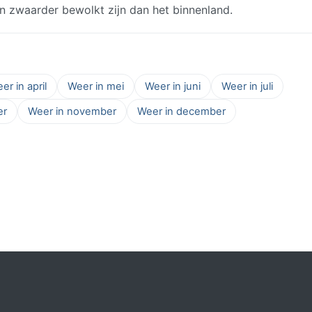
 zwaarder bewolkt zijn dan het binnenland.
er in april
Weer in mei
Weer in juni
Weer in juli
er
Weer in november
Weer in december