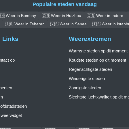
Populaire steden vandaag
🇳 Weer in Bombay
🇨🇳 Weer in Huizhou
🇮🇳 Weer in Indore
🇮🇷 Weer in Teheran
🇾🇪 Weer in Sanaa
🇹🇷 Weer in Istanb
e Links
Weerextremen
Warmste steden op dit moment
tact op
Koudste steden op dit moment
Regenachtigste steden
Winderigste steden
inenten
Zonnigste steden
en
Slechtste luchtkwaliteit op dit 
ofdstadsteden
s weerwidget