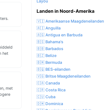
Layou
Landen in Noord-Amerika
ters.
🇻🇮 Amerikaanse Maagdeneilanden
🇦🇮 Anguilla
🇦🇬 Antigua en Barbuda
🇧🇸 Bahama's
middeld
🇧🇧 Barbados
n het
🇧🇿 Belize
🇧🇲 Bermuda
🇧🇶 BES-eilanden
🇻🇬 Britse Maagdeneilanden
🇨🇦 Canada
en, met
🇨🇷 Costa Rica
rogere
🇨🇺 Cuba
🇩🇲 Dominica