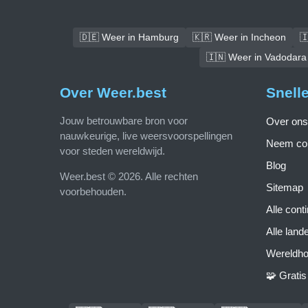
🇩🇪 Weer in Hamburg
🇰🇷 Weer in Incheon

🇮🇳 Weer in Vadodara
Over Weer.best
Snell
Jouw betrouwbare bron voor
Over ons
nauwkeurige, live weersvoorspellingen
Neem con
voor steden wereldwijd.
Blog
Weer.best © 2026. Alle rechten
Sitemap
voorbehouden.
Alle cont
Alle land
Wereldho
🧩 Grati