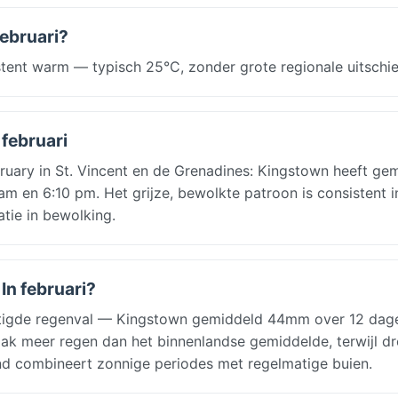
februari?
stent warm — typisch 25°C, zonder grote regionale uitschie
 februari
uary in St. Vincent en de Grenadines: Kingstown heeft ge
am en 6:10 pm. Het grijze, bewolkte patroon is consistent i
atie in bewolking.
 In februari?
matigde regenval — Kingstown gemiddeld 44mm over 12 dag
vaak meer regen dan het binnenlandse gemiddelde, terwijl d
land combineert zonnige periodes met regelmatige buien.