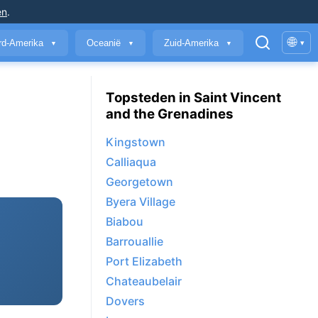
en
.
🌐
rd-Amerika
Oceanië
Zuid-Amerika
▾
▼
▼
▼
Topsteden in Saint Vincent
and the Grenadines
Kingstown
Calliaqua
Georgetown
Byera Village
Biabou
Barrouallie
Port Elizabeth
Chateaubelair
Dovers