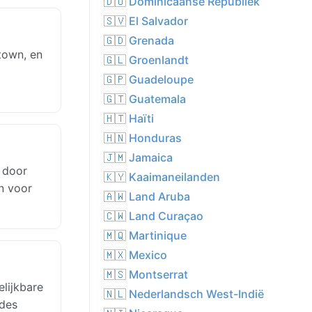
🇩🇴 Dominicaanse Republiek
🇸🇻 El Salvador
🇬🇩 Grenada
town, en
🇬🇱 Groenlandt
🇬🇵 Guadeloupe
🇬🇹 Guatemala
🇭🇹 Haïti
🇭🇳 Honduras
🇯🇲 Jamaica
 door
🇰🇾 Kaaimaneilanden
n voor
🇦🇼 Land Aruba
🇨🇼 Land Curaçao
🇲🇶 Martinique
🇲🇽 Mexico
🇲🇸 Montserrat
lijkbare
🇳🇱 Nederlandsch West-Indië
odes