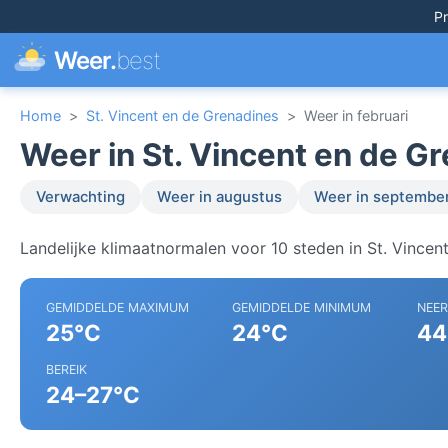
Pr
Weer.
best
Home
>
St. Vincent en de Grenadines
>
Weer in februari
Weer in St. Vincent en de Gr
Verwachting
Weer in augustus
Weer in septembe
Landelijke klimaatnormalen voor 10 steden in St. Vincen
GEMIDDELDE MAXIMUM
GEMIDDELDE MINIMUM
NEE
25°C
24°C
44
BEREIK
24–27°C