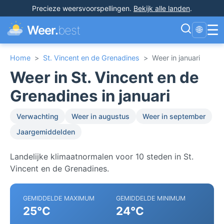
Precieze weersvoorspellingen
.
Bekijk alle landen
.
☰
Weer.
best
🌐
Home
>
St. Vincent en de Grenadines
>
Weer in januari
Weer in St. Vincent en de
Grenadines in januari
Verwachting
Weer in augustus
Weer in september
Jaargemiddelden
Landelijke klimaatnormalen voor 10 steden in St.
Vincent en de Grenadines.
GEMIDDELDE MAXIMUM
GEMIDDELDE MINIMUM
25°C
24°C