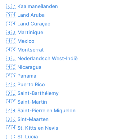
🇰🇾 Kaaimaneilanden
🇦🇼 Land Aruba
🇨🇼 Land Curaçao
🇲🇶 Martinique
🇲🇽 Mexico
🇲🇸 Montserrat
🇳🇱 Nederlandsch West-Indië
🇳🇮 Nicaragua
🇵🇦 Panama
🇵🇷 Puerto Rico
🇧🇱 Saint-Barthélemy
🇲🇫 Saint-Martin
🇵🇲 Saint-Pierre en Miquelon
🇸🇽 Sint-Maarten
🇰🇳 St. Kitts en Nevis
🇱🇨 St. Lucia