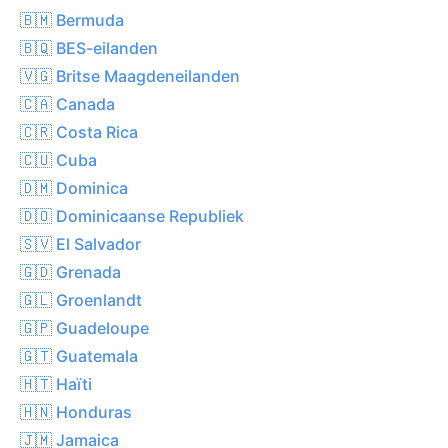
🇧🇲 Bermuda
🇧🇶 BES-eilanden
🇻🇬 Britse Maagdeneilanden
🇨🇦 Canada
🇨🇷 Costa Rica
🇨🇺 Cuba
🇩🇲 Dominica
🇩🇴 Dominicaanse Republiek
🇸🇻 El Salvador
🇬🇩 Grenada
🇬🇱 Groenlandt
🇬🇵 Guadeloupe
🇬🇹 Guatemala
🇭🇹 Haïti
🇭🇳 Honduras
🇯🇲 Jamaica