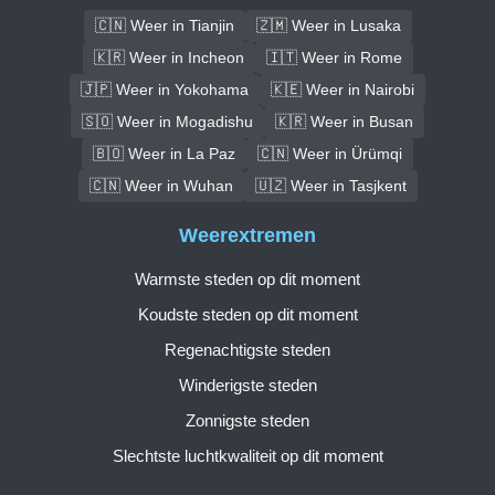
🇨🇳 Weer in Tianjin
🇿🇲 Weer in Lusaka
🇰🇷 Weer in Incheon
🇮🇹 Weer in Rome
🇯🇵 Weer in Yokohama
🇰🇪 Weer in Nairobi
🇸🇴 Weer in Mogadishu
🇰🇷 Weer in Busan
🇧🇴 Weer in La Paz
🇨🇳 Weer in Ürümqi
🇨🇳 Weer in Wuhan
🇺🇿 Weer in Tasjkent
Weerextremen
Warmste steden op dit moment
Koudste steden op dit moment
Regenachtigste steden
Winderigste steden
Zonnigste steden
Slechtste luchtkwaliteit op dit moment