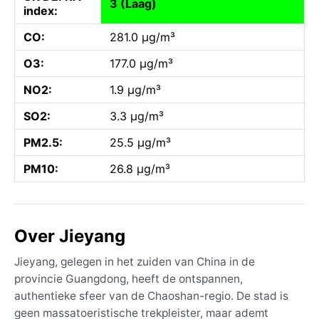
3 (Laag)
index:
CO:
281.0 µg/m³
O3:
177.0 µg/m³
NO2:
1.9 µg/m³
SO2:
3.3 µg/m³
PM2.5:
25.5 µg/m³
PM10:
26.8 µg/m³
Over Jieyang
Jieyang, gelegen in het zuiden van China in de
provincie Guangdong, heeft de ontspannen,
authentieke sfeer van de Chaoshan-regio. De stad is
geen massatoeristische trekpleister, maar ademt