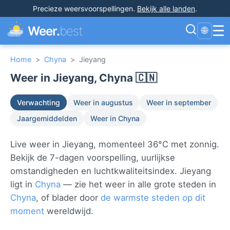
Precieze weersvoorspellingen
.
Bekijk alle landen
.
☰
Weer.
best
🌐
Home
>
Chyna
>
Jieyang
Weer in Jieyang, Chyna 🇨🇳
Verwachting
Weer in augustus
Weer in september
Jaargemiddelden
Weer in Chyna
Live weer in Jieyang, momenteel 36°C met zonnig.
Bekijk de 7-dagen voorspelling, uurlijkse
omstandigheden en luchtkwaliteitsindex. Jieyang
ligt in
Chyna
— zie het weer in alle grote steden in
Chyna
, of blader door
de warmste steden op dit
moment
wereldwijd.