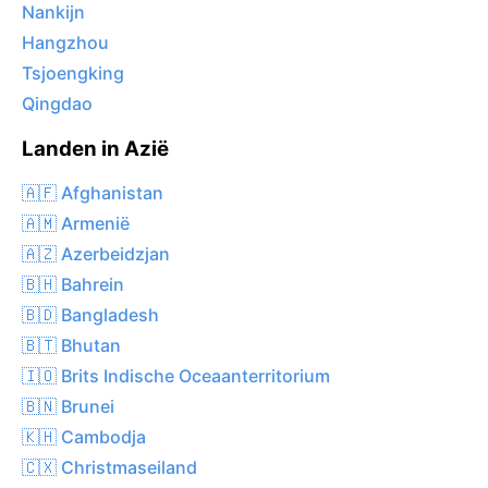
Nankijn
Hangzhou
Tsjoengking
Qingdao
Landen in Azië
🇦🇫 Afghanistan
🇦🇲 Armenië
🇦🇿 Azerbeidzjan
🇧🇭 Bahrein
🇧🇩 Bangladesh
🇧🇹 Bhutan
🇮🇴 Brits Indische Oceaanterritorium
🇧🇳 Brunei
🇰🇭 Cambodja
🇨🇽 Christmaseiland