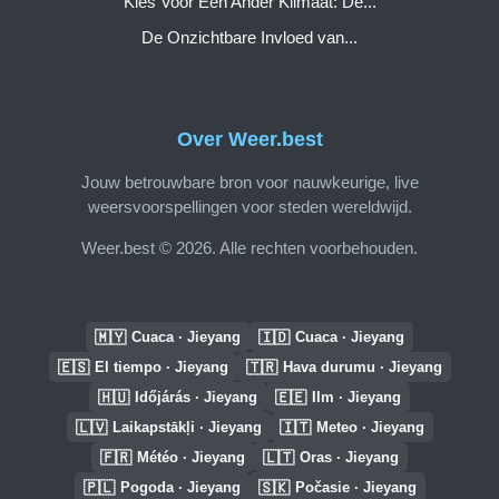
Kies Voor Een Ander Klimaat: De...
De Onzichtbare Invloed van...
Over Weer.best
Jouw betrouwbare bron voor nauwkeurige, live
weersvoorspellingen voor steden wereldwijd.
Weer.best © 2026. Alle rechten voorbehouden.
🇲🇾
🇮🇩
Cuaca · Jieyang
Cuaca · Jieyang
🇪🇸
🇹🇷
El tiempo · Jieyang
Hava durumu · Jieyang
🇭🇺
🇪🇪
Időjárás · Jieyang
Ilm · Jieyang
🇱🇻
🇮🇹
Laikapstākļi · Jieyang
Meteo · Jieyang
🇫🇷
🇱🇹
Météo · Jieyang
Oras · Jieyang
🇵🇱
🇸🇰
Pogoda · Jieyang
Počasie · Jieyang