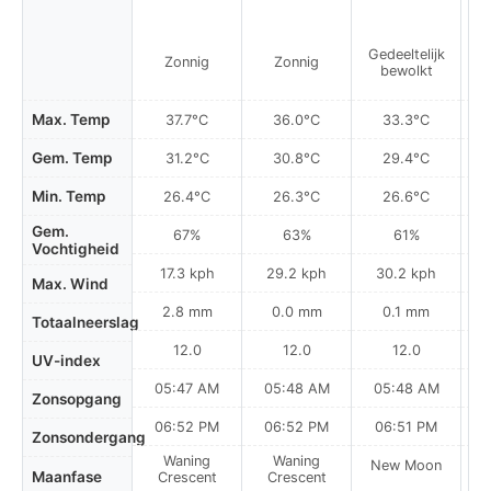
Gedeeltelijk
Zonnig
Zonnig
R
bewolkt
Max. Temp
37.7°C
36.0°C
33.3°C
Gem. Temp
31.2°C
30.8°C
29.4°C
Min. Temp
26.4°C
26.3°C
26.6°C
Gem.
67%
63%
61%
Vochtigheid
17.3 kph
29.2 kph
30.2 kph
Max. Wind
2.8 mm
0.0 mm
0.1 mm
Totaalneerslag
12.0
12.0
12.0
UV-index
05:47 AM
05:48 AM
05:48 AM
0
Zonsopgang
06:52 PM
06:52 PM
06:51 PM
Zonsondergang
Waning
Waning
New Moon
N
Maanfase
Crescent
Crescent