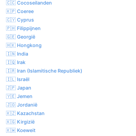
🇨🇨 Cocoseilanden
🇰🇵 Coeree
🇨🇾 Cyprus
🇵🇭 Filippijnen
🇬🇪 Georgië
🇭🇰 Hongkong
🇮🇳 India
🇮🇶 Irak
🇮🇷 Iran (Islamitische Republiek)
🇮🇱 Israël
🇯🇵 Japan
🇾🇪 Jemen
🇯🇴 Jordanië
🇰🇿 Kazachstan
🇰🇬 Kirgizië
🇰🇼 Koeweit