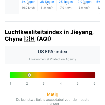
4% Regen
3% Regen
2% Regen
2% Regen
5% Re
↑
↑
↑
↑
16.0 km/h
11.0 km/h
7.0 km/h
5.0 km/h
5.0 k
Luchtkwaliteitsindex in Jieyang,
Chyna 🇨🇳 (AQI)
US EPA-index
Environmental Protection Agency
2
1
2
3
4
5
6
Matig
De luchtkwaliteit is acceptabel voor de meeste
mensen