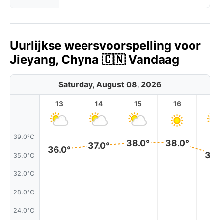
Uurlijkse weersvoorspelling voor
Jieyang, Chyna 🇨🇳 Vandaag
Saturday, August 08, 2026
13
14
15
16
17
39.0°C
38.0°
38.0°
37.0°
36.0°
35.
35.0°C
32.0°C
28.0°C
24.0°C