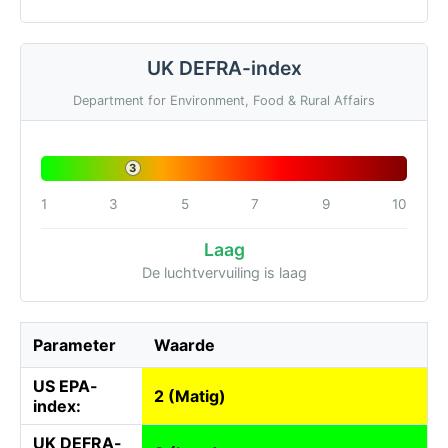
UK DEFRA-index
Department for Environment, Food & Rural Affairs
3
1
3
5
7
9
10
Laag
De luchtvervuiling is laag
Parameter
Waarde
US EPA-
2 (Matig)
index:
UK DEFRA-