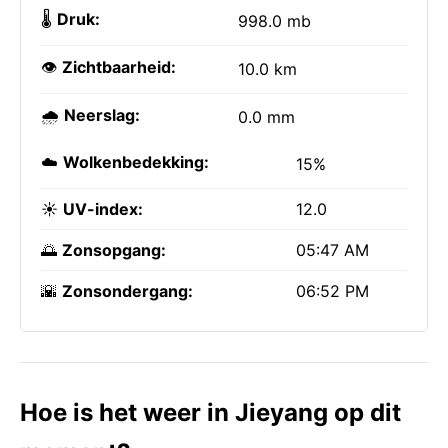
🌡️
Druk:
998.0 mb
👁️
Zichtbaarheid:
10.0 km
🌧️
Neerslag:
0.0 mm
☁️
Wolkenbedekking:
15%
☀️
UV-index:
12.0
🌅
Zonsopgang:
05:47 AM
🌇
Zonsondergang:
06:52 PM
Hoe is het weer in Jieyang op dit