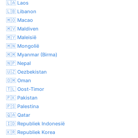
🇱🇦 Laos
🇱🇧 Libanon
🇲🇴 Macao
🇲🇻 Maldiven
🇲🇾 Maleisië
🇲🇳 Mongolië
🇲🇲 Myanmar (Birma)
🇳🇵 Nepal
🇺🇿 Oezbekistan
🇴🇲 Oman
🇹🇱 Oost-Timor
🇵🇰 Pakistan
🇵🇸 Palestina
🇶🇦 Qatar
🇮🇩 Republiek Indonesië
🇰🇷 Republiek Korea