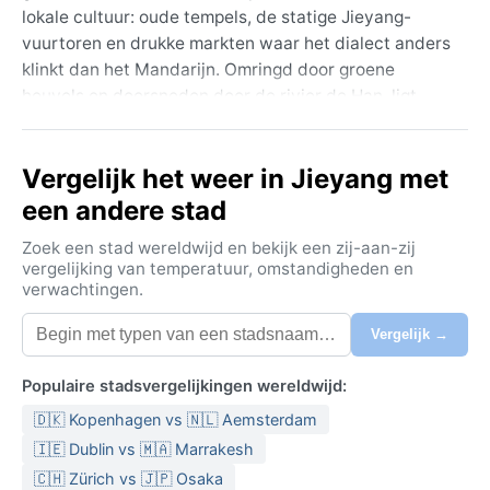
lokale cultuur: oude tempels, de statige Jieyang-
vuurtoren en drukke markten waar het dialect anders
klinkt dan het Mandarijn. Omringd door groene
heuvels en doorsneden door de rivier de Han, ligt
Jieyang in een subtropisch landschap van rijstvelden,
loquatboomgaarden en palmbomen. De lucht voelt
Vergelijk het weer in Jieyang met
altijd aan alsof er net regen is gevallen, een
permanente, frisse nevel die de stad omhult.
een andere stad
Het klimaat is volgens Köppen Cwa: vochtig
Zoek een stad wereldwijd en bekijk een zij-aan-zij
subtropisch met een droge winter. De zomers (juni tot
vergelijking van temperatuur, omstandigheden en
verwachtingen.
september) zijn heet en drukkend, met temperaturen
rond 33°C en een luchtvochtigheid die zelden onder
Vergelijk →
de 80% zakt. De moesson brengt hevige stortbuien,
vooral in juli en augustus – tropische regen die in een
Populaire stadsvergelijkingen wereldwijd:
halfuur straten in beekjes verandert. De winter
🇩🇰 Kopenhagen vs 🇳🇱 Aemsterdam
(december tot februari) is mild en opvallend droog:
overdag 18°C, ‘s nachts koel. Neerslag valt dan
🇮🇪 Dublin vs 🇲🇦 Marrakesh
spaarzaam. Iemand die in de zomer reist, kiest voor
🇨🇭 Zürich vs 🇯🇵 Osaka