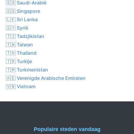
🇸🇦 Saudi-Arabië
🇸🇬 Singapore
🇱🇰 Sri Lanka
🇸🇾 Syrië
🇹🇯 Tadzjikistan
🇹🇼 Taiwan
🇹🇭 Thailand
🇹🇷 Turkije
🇹🇲 Turkmenistan
🇦🇪 Verenigde Arabische Emiraten
🇻🇳 Vietnam
Populaire steden vandaag