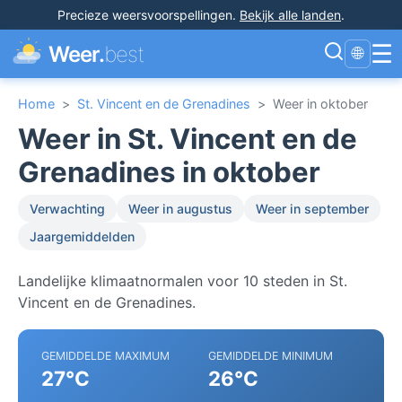
Precieze weersvoorspellingen
.
Bekijk alle landen
.
☰
Weer.
best
🌐
Home
>
St. Vincent en de Grenadines
>
Weer in oktober
Weer in St. Vincent en de
Grenadines in oktober
Verwachting
Weer in augustus
Weer in september
Jaargemiddelden
Landelijke klimaatnormalen voor 10 steden in St.
Vincent en de Grenadines.
GEMIDDELDE MAXIMUM
GEMIDDELDE MINIMUM
27°C
26°C