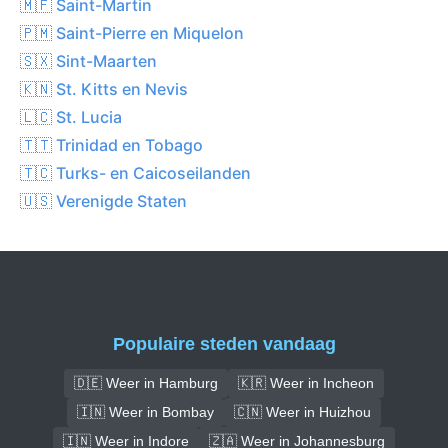
🇲🇫 Saint-Martin
🇵🇲 Saint-Pierre en Miquelon
🇸🇽 Sint-Maarten
🇰🇳 St. Kitts en Nevis
🇱🇨 St. Lucia
🇹🇹 Trinidad en Tobago
🇹🇨 Turks- en Caicoseilanden
🇺🇸 Verenigde Staten
Populaire steden vandaag
🇩🇪 Weer in Hamburg
🇰🇷 Weer in Incheon
🇮🇳 Weer in Bombay
🇨🇳 Weer in Huizhou
🇮🇳 Weer in Indore
🇿🇦 Weer in Johannesburg