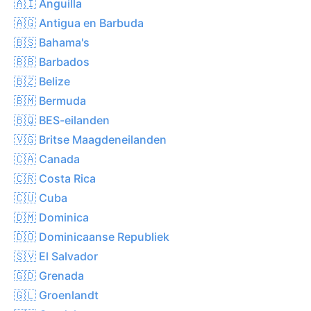
🇦🇮 Anguilla
🇦🇬 Antigua en Barbuda
🇧🇸 Bahama's
🇧🇧 Barbados
🇧🇿 Belize
🇧🇲 Bermuda
🇧🇶 BES-eilanden
🇻🇬 Britse Maagdeneilanden
🇨🇦 Canada
🇨🇷 Costa Rica
🇨🇺 Cuba
🇩🇲 Dominica
🇩🇴 Dominicaanse Republiek
🇸🇻 El Salvador
🇬🇩 Grenada
🇬🇱 Groenlandt