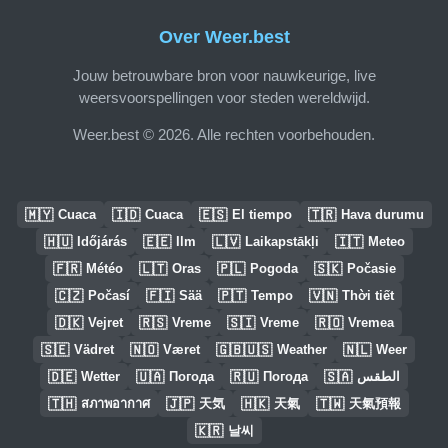
Over Weer.best
Jouw betrouwbare bron voor nauwkeurige, live
weersvoorspellingen voor steden wereldwijd.
Weer.best © 2026. Alle rechten voorbehouden.
🇲🇾
🇮🇩
🇪🇸
🇹🇷
Cuaca
Cuaca
El tiempo
Hava durumu
🇭🇺
🇪🇪
🇱🇻
🇮🇹
Időjárás
Ilm
Laikapstākļi
Meteo
🇫🇷
🇱🇹
🇵🇱
🇸🇰
Météo
Oras
Pogoda
Počasie
🇨🇿
🇫🇮
🇵🇹
🇻🇳
Počasí
Sää
Tempo
Thời tiết
🇩🇰
🇷🇸
🇸🇮
🇷🇴
Vejret
Vreme
Vreme
Vremea
🇸🇪
🇳🇴
🇬🇧🇺🇸
🇳🇱
Vädret
Været
Weather
Weer
🇩🇪
🇺🇦
🇷🇺
🇸🇦
Wetter
Погода
Погода
الطقس
🇹🇭
🇯🇵
🇭🇰
🇹🇼
สภาพอากาศ
天気
天氣
天氣預報
🇰🇷
날씨