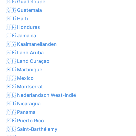
🇬🇵 Guadeloupe
🇬🇹 Guatemala
🇭🇹 Haïti
🇭🇳 Honduras
🇯🇲 Jamaica
🇰🇾 Kaaimaneilanden
🇦🇼 Land Aruba
🇨🇼 Land Curaçao
🇲🇶 Martinique
🇲🇽 Mexico
🇲🇸 Montserrat
🇳🇱 Nederlandsch West-Indië
🇳🇮 Nicaragua
🇵🇦 Panama
🇵🇷 Puerto Rico
🇧🇱 Saint-Barthélemy