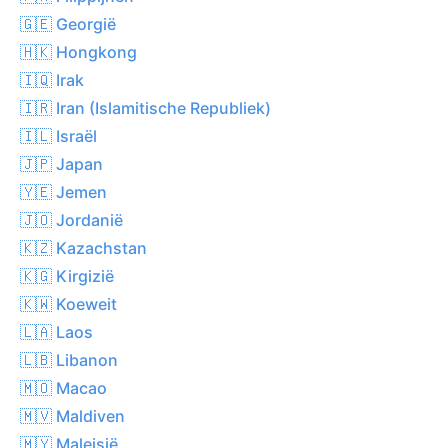
🇬🇪 Georgië
🇭🇰 Hongkong
🇮🇶 Irak
🇮🇷 Iran (Islamitische Republiek)
🇮🇱 Israël
🇯🇵 Japan
🇾🇪 Jemen
🇯🇴 Jordanië
🇰🇿 Kazachstan
🇰🇬 Kirgizië
🇰🇼 Koeweit
🇱🇦 Laos
🇱🇧 Libanon
🇲🇴 Macao
🇲🇻 Maldiven
🇲🇾 Maleisië