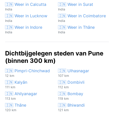
🇮🇳 Weer in Calcutta
🇮🇳 Weer in Surat
India
India
🇮🇳 Weer in Lucknow
🇮🇳 Weer in Coimbatore
India
India
🇮🇳 Weer in Indore
🇮🇳 Weer in Thāne
India
India
Dichtbijgelegen steden van Pune
(binnen 300 km)
🇮🇳 Pimpri-Chinchwad
🇮🇳 Ulhasnagar
12 km
107 km
🇮🇳 Kalyān
🇮🇳 Dombivli
111 km
112 km
🇮🇳 Ahilyanagar
🇮🇳 Bombay
113 km
119 km
🇮🇳 Thāne
🇮🇳 Bhiwandi
120 km
121 km