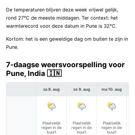
De temperaturen blijven deze week vrijwel gelijk,
rond 27°C de meeste middagen. Ter context: het
warmterecord voor deze datum in Pune is 32°C.
Kortom: het is een geweldige dag om buiten te zijn in
Pune.
7-daagse weersvoorspelling voor
Pune, India 🇮🇳
za 8. aug
zo 9. aug
ma 10. aug
Plaatselijk
Plaatselijk
Plaatselijk
P
regen in de
regen in de
regen in de
r
buurt
buurt
buurt