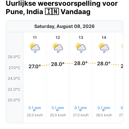
Uurlijkse weersvoorspelling voor
Pune, India 🇮🇳 Vandaag
Saturday, August 08, 2026
11
12
13
14
1
29.0°C
28.0°
28.0°
28.0°
27.
27.0°
27.0°C
24.0°C
22.0°C
20.0°C
0.1 mm
0.1 mm
0.1 mm
0.1 mm
0.1 
↑
↑
↑
↑
25.0 km/h
25.0 km/h
27.0 km/h
28.0 km/h
27.0 