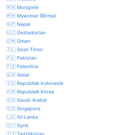
🇲🇳 Mongolië
🇲🇲 Myanmar (Birma)
🇳🇵 Nepal
🇺🇿 Oezbekistan
🇴🇲 Oman
🇹🇱 Oost-Timor
🇵🇰 Pakistan
🇵🇸 Palestina
🇶🇦 Qatar
🇮🇩 Republiek Indonesië
🇰🇷 Republiek Korea
🇸🇦 Saudi-Arabië
🇸🇬 Singapore
🇱🇰 Sri Lanka
🇸🇾 Syrië
🇹🇯 Tadzjikistan