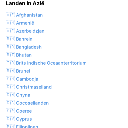
Landen in Azië
🇦🇫 Afghanistan
🇦🇲 Armenië
🇦🇿 Azerbeidzjan
🇧🇭 Bahrein
🇧🇩 Bangladesh
🇧🇹 Bhutan
🇮🇴 Brits Indische Oceaanterritorium
🇧🇳 Brunei
🇰🇭 Cambodja
🇨🇽 Christmaseiland
🇨🇳 Chyna
🇨🇨 Cocoseilanden
🇰🇵 Coeree
🇨🇾 Cyprus
🇵🇭 Filippijnen