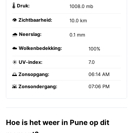
🌡️
Druk:
1008.0 mb
👁️
Zichtbaarheid:
10.0 km
🌧️
Neerslag:
0.1 mm
☁️
Wolkenbedekking:
100%
☀️
UV-index:
7.0
🌅
Zonsopgang:
06:14 AM
🌇
Zonsondergang:
07:06 PM
Hoe is het weer in Pune op dit