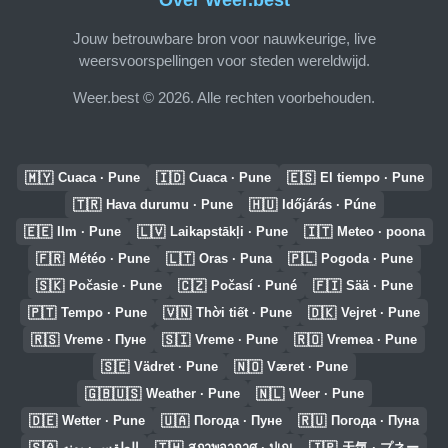
Jouw betrouwbare bron voor nauwkeurige, live
weersvoorspellingen voor steden wereldwijd.
Weer.best © 2026. Alle rechten voorbehouden.
🇲🇾
🇮🇩
🇪🇸
Cuaca · Pune
Cuaca · Pune
El tiempo · Pune
🇹🇷
🇭🇺
Hava durumu · Pune
Időjárás · Púne
🇪🇪
🇱🇻
🇮🇹
Ilm · Pune
Laikapstākļi · Pune
Meteo · poona
🇫🇷
🇱🇹
🇵🇱
Météo · Pune
Oras · Puna
Pogoda · Pune
🇸🇰
🇨🇿
🇫🇮
Počasie · Pune
Počasí · Puné
Sää · Pune
🇵🇹
🇻🇳
🇩🇰
Tempo · Pune
Thời tiết · Pune
Vejret · Pune
🇷🇸
🇸🇮
🇷🇴
Vreme · Пуне
Vreme · Pune
Vremea · Pune
🇸🇪
🇳🇴
Vädret · Pune
Været · Pune
🇬🇧🇺🇸
🇳🇱
Weather · Pune
Weer · Pune
🇩🇪
🇺🇦
🇷🇺
Wetter · Pune
Погода · Пуне
Погода · Пуна
🇸🇦
🇹🇭
🇯🇵
الطقس · بونه
สภาพอากาศ · ปุเณ
天気 · プネー