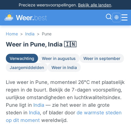
Precieze weersvoorspellingen
.
Bekijk alle landen
.
☰
Weer.
best
🌐
Home
>
India
>
Pune
Weer in Pune, India 🇮🇳
Verwachting
Weer in augustus
Weer in september
Jaargemiddelden
Weer in India
Live weer in Pune, momenteel 26°C met plaatselijk
regen in de buurt. Bekijk de 7-dagen voorspelling,
uurlijkse omstandigheden en luchtkwaliteitsindex.
Pune ligt in
India
— zie het weer in alle grote
steden in
India
, of blader door
de warmste steden
op dit moment
wereldwijd.