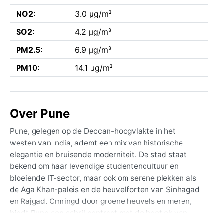
NO2:
3.0 µg/m³
SO2:
4.2 µg/m³
PM2.5:
6.9 µg/m³
PM10:
14.1 µg/m³
Over Pune
Pune, gelegen op de Deccan-hoogvlakte in het
westen van India, ademt een mix van historische
elegantie en bruisende moderniteit. De stad staat
bekend om haar levendige studentencultuur en
bloeiende IT-sector, maar ook om serene plekken als
de Aga Khan-paleis en de heuvelforten van Sinhagad
en Rajgad. Omringd door groene heuvels en meren,
biedt Pune een schril contrast met de hectiek van