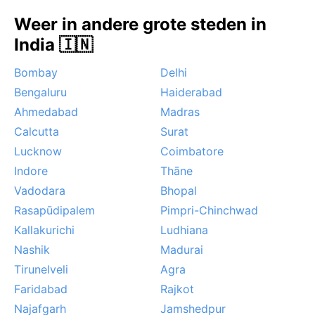
De beste reistijd is tussen november en februari,
Weer in andere grote steden in
wanneer de lucht helder is en de temperatuur mild.
India 🇮🇳
Opvallend is het fenomeen ‘nor’westers’ in de late
lente: plotselinge onweersbuien die stof en verkoeling
Bombay
Delhi
brengen. Mist komt zelden voor, maar tijdens de
Bengaluru
Haiderabad
moesson kan de stad dagenlang in een grijs deken
Ahmedabad
Madras
gehuld zijn. Wie de verzengende hitte en plensbuien
wil ontwijken, kiest voor de droge wintermaanden.
Calcutta
Surat
Lucknow
Coimbatore
Indore
Thāne
Vadodara
Bhopal
Rasapūdipalem
Pimpri-Chinchwad
Kallakurichi
Ludhiana
Nashik
Madurai
Tirunelveli
Agra
Faridabad
Rajkot
Najafgarh
Jamshedpur