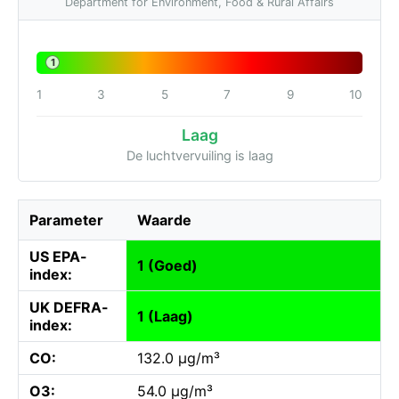
Department for Environment, Food & Rural Affairs
1
1
3
5
7
9
10
Laag
De luchtvervuiling is laag
Parameter
Waarde
US EPA-
1 (Goed)
index:
UK DEFRA-
1 (Laag)
index:
CO:
132.0 µg/m³
O3:
54.0 µg/m³