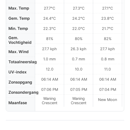
Max. Temp
27.7°C
27.3°C
27.1°C
Gem. Temp
24.4°C
24.2°C
23.8°C
Min. Temp
22.3°C
22.0°C
21.7°C
Gem.
81%
80%
82%
Vochtigheid
27.7 kph
26.3 kph
27.7 kph
Max. Wind
1.0 mm
0.7 mm
0.8 mm
Totaalneerslag
12.0
10.0
11.0
UV-index
06:14 AM
06:14 AM
06:14 AM
Zonsopgang
07:06 PM
07:05 PM
07:04 PM
Zonsondergang
Waning
Waning
New Moon
N
Maanfase
Crescent
Crescent