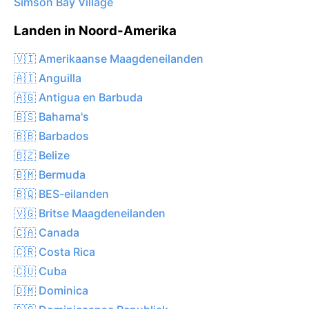
Simson Bay Village
Landen in Noord-Amerika
🇻🇮 Amerikaanse Maagdeneilanden
🇦🇮 Anguilla
🇦🇬 Antigua en Barbuda
🇧🇸 Bahama's
🇧🇧 Barbados
🇧🇿 Belize
🇧🇲 Bermuda
🇧🇶 BES-eilanden
🇻🇬 Britse Maagdeneilanden
🇨🇦 Canada
🇨🇷 Costa Rica
🇨🇺 Cuba
🇩🇲 Dominica