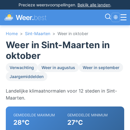
Precieze weersvoorspellingen
.
Bekijk alle landen
.
☰
Weer.
best
🌐
Home
>
Sint-Maarten
>
Weer in oktober
Weer in Sint-Maarten in
oktober
Verwachting
Weer in augustus
Weer in september
Jaargemiddelden
Landelijke klimaatnormalen voor 12 steden in Sint-
Maarten.
GEMIDDELDE MAXIMUM
GEMIDDELDE MINIMUM
28°C
27°C