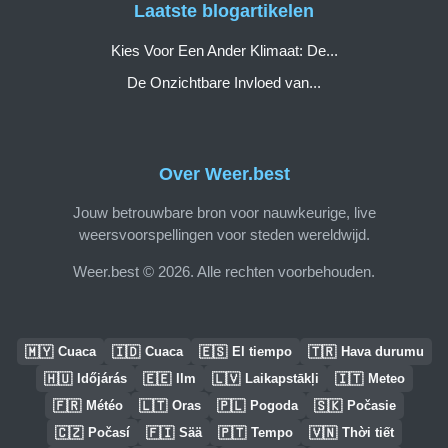
Laatste blogartikelen
Kies Voor Een Ander Klimaat: De...
De Onzichtbare Invloed van...
Over Weer.best
Jouw betrouwbare bron voor nauwkeurige, live
weersvoorspellingen voor steden wereldwijd.
Weer.best © 2026. Alle rechten voorbehouden.
🇲🇾
🇮🇩
🇪🇸
🇹🇷
Cuaca
Cuaca
El tiempo
Hava durumu
🇭🇺
🇪🇪
🇱🇻
🇮🇹
Időjárás
Ilm
Laikapstākļi
Meteo
🇫🇷
🇱🇹
🇵🇱
🇸🇰
Météo
Oras
Pogoda
Počasie
🇨🇿
🇫🇮
🇵🇹
🇻🇳
Počasí
Sää
Tempo
Thời tiết