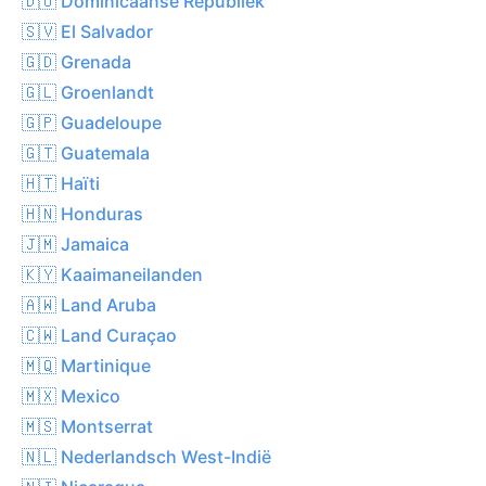
🇩🇴 Dominicaanse Republiek
🇸🇻 El Salvador
🇬🇩 Grenada
🇬🇱 Groenlandt
🇬🇵 Guadeloupe
🇬🇹 Guatemala
🇭🇹 Haïti
🇭🇳 Honduras
🇯🇲 Jamaica
🇰🇾 Kaaimaneilanden
🇦🇼 Land Aruba
🇨🇼 Land Curaçao
🇲🇶 Martinique
🇲🇽 Mexico
🇲🇸 Montserrat
🇳🇱 Nederlandsch West-Indië