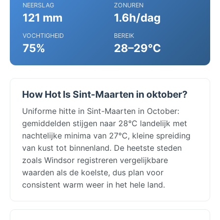
NEERSLAG
ZONUREN
121 mm
1.6h/dag
VOCHTIGHEID
BEREIK
75%
28–29°C
How Hot Is Sint-Maarten in oktober?
Uniforme hitte in Sint-Maarten in October:
gemiddelden stijgen naar 28°C landelijk met
nachtelijke minima van 27°C, kleine spreiding
van kust tot binnenland. De heetste steden
zoals Windsor registreren vergelijkbare
waarden als de koelste, dus plan voor
consistent warm weer in het hele land.