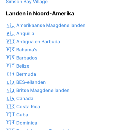
Simson Bay Village
Landen in Noord-Amerika
🇻🇮 Amerikaanse Maagdeneilanden
🇦🇮 Anguilla
🇦🇬 Antigua en Barbuda
🇧🇸 Bahama's
🇧🇧 Barbados
🇧🇿 Belize
🇧🇲 Bermuda
🇧🇶 BES-eilanden
🇻🇬 Britse Maagdeneilanden
🇨🇦 Canada
🇨🇷 Costa Rica
🇨🇺 Cuba
🇩🇲 Dominica