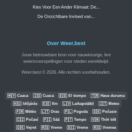
Kies Voor Een Ander Klimaat: De...
De Onzichtbare Invloed van...
Over Weer.best
Jouw betrouwbare bron voor nauwkeurige, live
weersvoorspellingen voor steden wereldwijd.
Weer.best © 2026. Alle rechten voorbehouden.
🇲🇾
🇮🇩
🇪🇸
🇹🇷
Cuaca
Cuaca
El tiempo
Hava durumu
🇭🇺
🇪🇪
🇱🇻
🇮🇹
Időjárás
Ilm
Laikapstākļi
Meteo
🇫🇷
🇱🇹
🇵🇱
🇸🇰
Météo
Oras
Pogoda
Počasie
🇨🇿
🇫🇮
🇵🇹
🇻🇳
Počasí
Sää
Tempo
Thời tiết
🇩🇰
🇷🇸
🇸🇮
🇷🇴
Vejret
Vreme
Vreme
Vremea