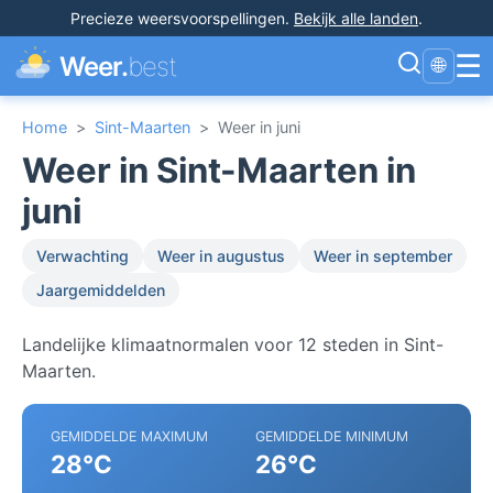
Precieze weersvoorspellingen
.
Bekijk alle landen
.
☰
Weer.
best
🌐
Home
>
Sint-Maarten
>
Weer in juni
Weer in Sint-Maarten in
juni
Verwachting
Weer in augustus
Weer in september
Jaargemiddelden
Landelijke klimaatnormalen voor 12 steden in Sint-
Maarten.
GEMIDDELDE MAXIMUM
GEMIDDELDE MINIMUM
28°C
26°C