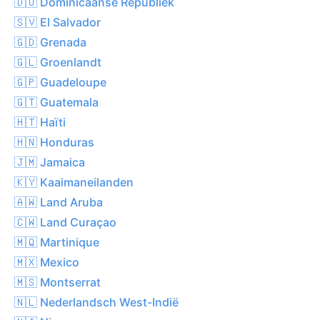
🇩🇴 Dominicaanse Republiek
🇸🇻 El Salvador
🇬🇩 Grenada
🇬🇱 Groenlandt
🇬🇵 Guadeloupe
🇬🇹 Guatemala
🇭🇹 Haïti
🇭🇳 Honduras
🇯🇲 Jamaica
🇰🇾 Kaaimaneilanden
🇦🇼 Land Aruba
🇨🇼 Land Curaçao
🇲🇶 Martinique
🇲🇽 Mexico
🇲🇸 Montserrat
🇳🇱 Nederlandsch West-Indië