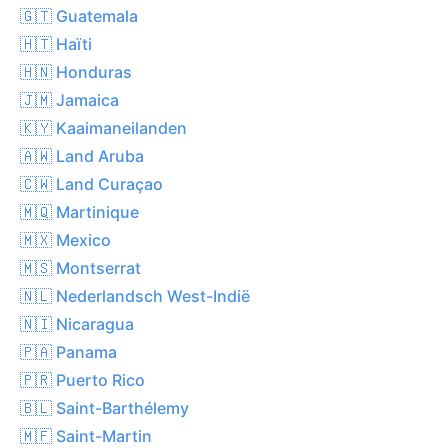
🇬🇹 Guatemala
🇭🇹 Haïti
🇭🇳 Honduras
🇯🇲 Jamaica
🇰🇾 Kaaimaneilanden
🇦🇼 Land Aruba
🇨🇼 Land Curaçao
🇲🇶 Martinique
🇲🇽 Mexico
🇲🇸 Montserrat
🇳🇱 Nederlandsch West-Indië
🇳🇮 Nicaragua
🇵🇦 Panama
🇵🇷 Puerto Rico
🇧🇱 Saint-Barthélemy
🇲🇫 Saint-Martin