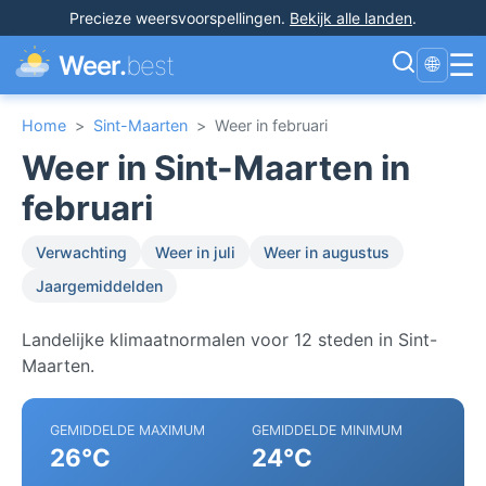
Precieze weersvoorspellingen
.
Bekijk alle landen
.
☰
Weer.
best
🌐
Home
>
Sint-Maarten
>
Weer in februari
Weer in Sint-Maarten in
februari
Verwachting
Weer in juli
Weer in augustus
Jaargemiddelden
Landelijke klimaatnormalen voor 12 steden in Sint-
Maarten.
GEMIDDELDE MAXIMUM
GEMIDDELDE MINIMUM
26°C
24°C