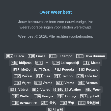
Over Weer.best
Jouw betrouwbare bron voor nauwkeurige, live
weersvoorspellingen voor steden wereldwijd.
Weer.best © 2026. Alle rechten voorbehouden.
🇲🇾
🇮🇩
🇪🇸
🇹🇷
Cuaca
Cuaca
El tiempo
Hava durumu
🇭🇺
🇪🇪
🇱🇻
🇮🇹
Időjárás
Ilm
Laikapstākļi
Meteo
🇫🇷
🇱🇹
🇵🇱
🇸🇰
Météo
Oras
Pogoda
Počasie
🇨🇿
🇫🇮
🇵🇹
🇻🇳
Počasí
Sää
Tempo
Thời tiết
🇩🇰
🇷🇸
🇸🇮
🇷🇴
Vejret
Vreme
Vreme
Vremea
🇸🇪
🇳🇴
🇬🇧🇺🇸
🇳🇱
Vädret
Været
Weather
Weer
🇩🇪
🇺🇦
🇷🇺
🇸🇦
Wetter
Погода
Погода
الطقس
🇹🇭
🇯🇵
🇭🇰
🇹🇼
สภาพอากาศ
天気
天氣
天氣預報
🇰🇷
날씨