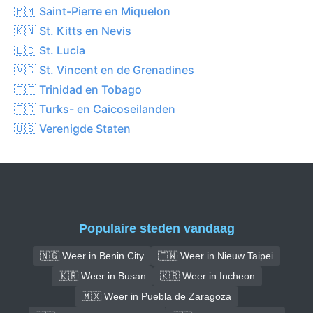
🇵🇲 Saint-Pierre en Miquelon
🇰🇳 St. Kitts en Nevis
🇱🇨 St. Lucia
🇻🇨 St. Vincent en de Grenadines
🇹🇹 Trinidad en Tobago
🇹🇨 Turks- en Caicoseilanden
🇺🇸 Verenigde Staten
Populaire steden vandaag
🇳🇬 Weer in Benin City
🇹🇼 Weer in Nieuw Taipei
🇰🇷 Weer in Busan
🇰🇷 Weer in Incheon
🇲🇽 Weer in Puebla de Zaragoza