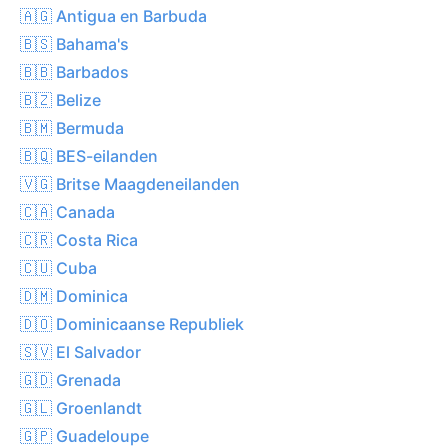
🇦🇬 Antigua en Barbuda
🇧🇸 Bahama's
🇧🇧 Barbados
🇧🇿 Belize
🇧🇲 Bermuda
🇧🇶 BES-eilanden
🇻🇬 Britse Maagdeneilanden
🇨🇦 Canada
🇨🇷 Costa Rica
🇨🇺 Cuba
🇩🇲 Dominica
🇩🇴 Dominicaanse Republiek
🇸🇻 El Salvador
🇬🇩 Grenada
🇬🇱 Groenlandt
🇬🇵 Guadeloupe