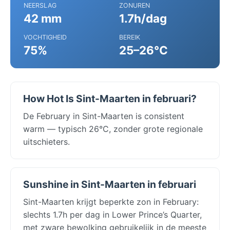
NEERSLAG
ZONUREN
42 mm
1.7h/dag
VOCHTIGHEID
BEREIK
75%
25–26°C
How Hot Is Sint-Maarten in februari?
De February in Sint-Maarten is consistent
warm — typisch 26°C, zonder grote regionale
uitschieters.
Sunshine in Sint-Maarten in februari
Sint-Maarten krijgt beperkte zon in February:
slechts 1.7h per dag in Lower Prince’s Quarter,
met zware bewolking gebruikelijk in de meeste