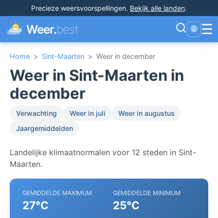
Precieze weersvoorspellingen
.
Bekijk alle landen
.
☰
Weer.
best
🌐
Home
>
Sint-Maarten
>
Weer in december
Weer in Sint-Maarten in
december
Verwachting
Weer in juli
Weer in augustus
Jaargemiddelden
Landelijke klimaatnormalen voor 12 steden in Sint-
Maarten.
GEMIDDELDE MAXIMUM
GEMIDDELDE MINIMUM
27°C
25°C