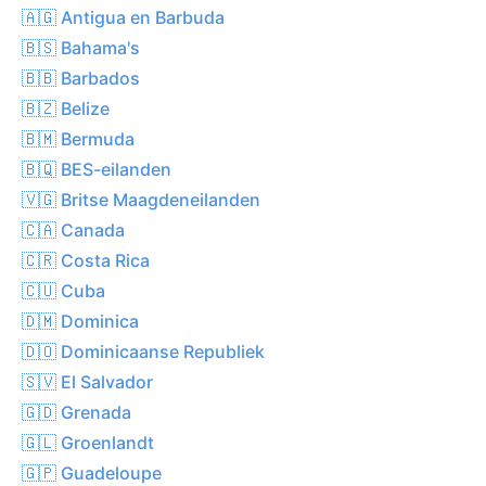
🇦🇬 Antigua en Barbuda
🇧🇸 Bahama's
🇧🇧 Barbados
🇧🇿 Belize
🇧🇲 Bermuda
🇧🇶 BES-eilanden
🇻🇬 Britse Maagdeneilanden
🇨🇦 Canada
🇨🇷 Costa Rica
🇨🇺 Cuba
🇩🇲 Dominica
🇩🇴 Dominicaanse Republiek
🇸🇻 El Salvador
🇬🇩 Grenada
🇬🇱 Groenlandt
🇬🇵 Guadeloupe