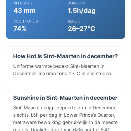
NEERSLAG
ZONUREN
43 mm
1.5h/dag
VOCHTIGHEID
BEREIK
74%
26–27°C
How Hot Is Sint-Maarten in december?
Uniforme warmte bedekt Sint-Maarten in
December: maxima rond 27°C in alle steden.
Sunshine in Sint-Maarten in december
Sint-Maarten krijgt beperkte zon in December:
slechts 1.5h per dag in Lower Prince’s Quarter,
met zware bewolking gebruikelijk in de meeste
regio's. Daglicht loopt van 6:35 am tot 5:40