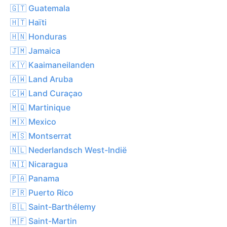
🇬🇹 Guatemala
🇭🇹 Haïti
🇭🇳 Honduras
🇯🇲 Jamaica
🇰🇾 Kaaimaneilanden
🇦🇼 Land Aruba
🇨🇼 Land Curaçao
🇲🇶 Martinique
🇲🇽 Mexico
🇲🇸 Montserrat
🇳🇱 Nederlandsch West-Indië
🇳🇮 Nicaragua
🇵🇦 Panama
🇵🇷 Puerto Rico
🇧🇱 Saint-Barthélemy
🇲🇫 Saint-Martin