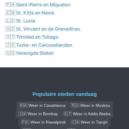
🇵🇲 Saint-Pierre en Miquelon
🇰🇳 St. Kitts en Nevis
🇱🇨 St. Lucia
🇻🇨 St. Vincent en de Grenadines
🇹🇹 Trinidad en Tobago
🇹🇨 Turks- en Caicoseilanden
🇺🇸 Verenigde Staten
Populaire steden vandaag
🇲🇦 Weer in Casablanca
🇷🇺 Weer in Moskou
🇮🇳 Weer in Bombay
🇪🇹 Weer in Addis Abeba
🇵🇰 Weer in Rawalpindi
🇨🇳 Weer in Tianjin