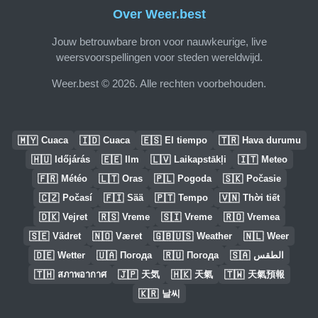
Over Weer.best
Jouw betrouwbare bron voor nauwkeurige, live
weersvoorspellingen voor steden wereldwijd.
Weer.best © 2026. Alle rechten voorbehouden.
🇲🇾
🇮🇩
🇪🇸
🇹🇷
Cuaca
Cuaca
El tiempo
Hava durumu
🇭🇺
🇪🇪
🇱🇻
🇮🇹
Időjárás
Ilm
Laikapstākļi
Meteo
🇫🇷
🇱🇹
🇵🇱
🇸🇰
Météo
Oras
Pogoda
Počasie
🇨🇿
🇫🇮
🇵🇹
🇻🇳
Počasí
Sää
Tempo
Thời tiết
🇩🇰
🇷🇸
🇸🇮
🇷🇴
Vejret
Vreme
Vreme
Vremea
🇸🇪
🇳🇴
🇬🇧🇺🇸
🇳🇱
Vädret
Været
Weather
Weer
🇩🇪
🇺🇦
🇷🇺
🇸🇦
Wetter
Погода
Погода
الطقس
🇹🇭
🇯🇵
🇭🇰
🇹🇼
สภาพอากาศ
天気
天氣
天氣預報
🇰🇷
날씨