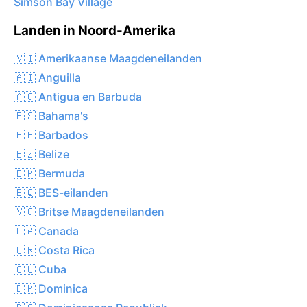
Simson Bay Village
Landen in Noord-Amerika
🇻🇮 Amerikaanse Maagdeneilanden
🇦🇮 Anguilla
🇦🇬 Antigua en Barbuda
🇧🇸 Bahama's
🇧🇧 Barbados
🇧🇿 Belize
🇧🇲 Bermuda
🇧🇶 BES-eilanden
🇻🇬 Britse Maagdeneilanden
🇨🇦 Canada
🇨🇷 Costa Rica
🇨🇺 Cuba
🇩🇲 Dominica