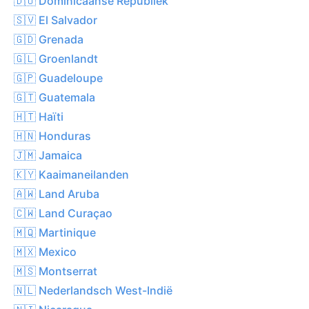
🇩🇴 Dominicaanse Republiek
🇸🇻 El Salvador
🇬🇩 Grenada
🇬🇱 Groenlandt
🇬🇵 Guadeloupe
🇬🇹 Guatemala
🇭🇹 Haïti
🇭🇳 Honduras
🇯🇲 Jamaica
🇰🇾 Kaaimaneilanden
🇦🇼 Land Aruba
🇨🇼 Land Curaçao
🇲🇶 Martinique
🇲🇽 Mexico
🇲🇸 Montserrat
🇳🇱 Nederlandsch West-Indië