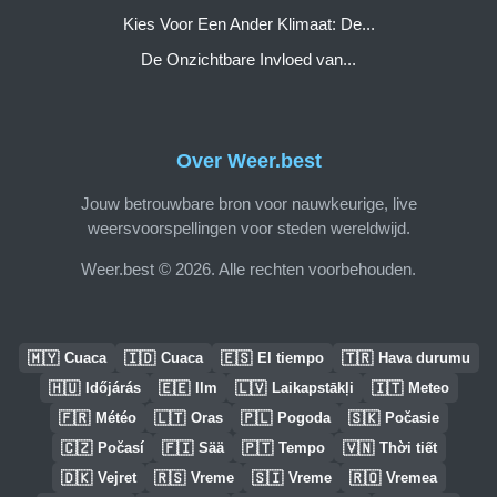
Kies Voor Een Ander Klimaat: De...
De Onzichtbare Invloed van...
Over Weer.best
Jouw betrouwbare bron voor nauwkeurige, live
weersvoorspellingen voor steden wereldwijd.
Weer.best © 2026. Alle rechten voorbehouden.
🇲🇾
🇮🇩
🇪🇸
🇹🇷
Cuaca
Cuaca
El tiempo
Hava durumu
🇭🇺
🇪🇪
🇱🇻
🇮🇹
Időjárás
Ilm
Laikapstākļi
Meteo
🇫🇷
🇱🇹
🇵🇱
🇸🇰
Météo
Oras
Pogoda
Počasie
🇨🇿
🇫🇮
🇵🇹
🇻🇳
Počasí
Sää
Tempo
Thời tiết
🇩🇰
🇷🇸
🇸🇮
🇷🇴
Vejret
Vreme
Vreme
Vremea