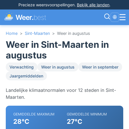
Precieze weersvoorspellingen
.
Bekijk alle landen
.
☰
Weer.
best
🌐
Home
>
Sint-Maarten
>
Weer in augustus
Weer in Sint-Maarten in
augustus
Verwachting
Weer in augustus
Weer in september
Jaargemiddelden
Landelijke klimaatnormalen voor 12 steden in Sint-
Maarten.
GEMIDDELDE MAXIMUM
GEMIDDELDE MINIMUM
28°C
27°C