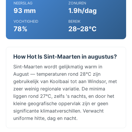
NEERSLAG
ZONUREN
93 mm
1.9h/dag
VOCHTIGHEID
BEREIK
78%
28–28°C
How Hot Is Sint-Maarten in augustus?
Sint-Maarten wordt gelijkmatig warm in
August — temperaturen rond 28°C zijn
gebruikelijk van Koolbaai tot aan Windsor, met
zeer weinig regionale variatie. De minima
liggen rond 27°C, zelfs 's nachts, en door het
kleine geografische oppervlak zijn er geen
significante klimaatverschillen. Verwacht
uniforme hitte, dag en nacht.