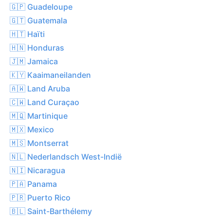
🇬🇵 Guadeloupe
🇬🇹 Guatemala
🇭🇹 Haïti
🇭🇳 Honduras
🇯🇲 Jamaica
🇰🇾 Kaaimaneilanden
🇦🇼 Land Aruba
🇨🇼 Land Curaçao
🇲🇶 Martinique
🇲🇽 Mexico
🇲🇸 Montserrat
🇳🇱 Nederlandsch West-Indië
🇳🇮 Nicaragua
🇵🇦 Panama
🇵🇷 Puerto Rico
🇧🇱 Saint-Barthélemy