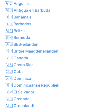
🇦🇮 Anguilla
🇦🇬 Antigua en Barbuda
🇧🇸 Bahama's
🇧🇧 Barbados
🇧🇿 Belize
🇧🇲 Bermuda
🇧🇶 BES-eilanden
🇻🇬 Britse Maagdeneilanden
🇨🇦 Canada
🇨🇷 Costa Rica
🇨🇺 Cuba
🇩🇲 Dominica
🇩🇴 Dominicaanse Republiek
🇸🇻 El Salvador
🇬🇩 Grenada
🇬🇱 Groenlandt