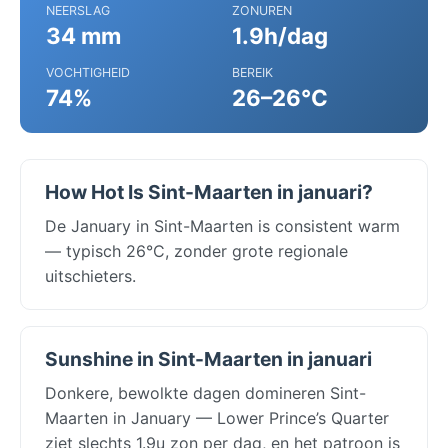
NEERSLAG
ZONUREN
34 mm
1.9h/dag
VOCHTIGHEID
BEREIK
74%
26–26°C
How Hot Is Sint-Maarten in januari?
De January in Sint-Maarten is consistent warm
— typisch 26°C, zonder grote regionale
uitschieters.
Sunshine in Sint-Maarten in januari
Donkere, bewolkte dagen domineren Sint-
Maarten in January — Lower Prince’s Quarter
ziet slechts 1.9u zon per dag, en het patroon is