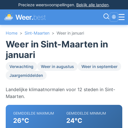
Precieze weersvoorspellingen
.
Bekijk alle landen
.
☰
Weer.
best
🌐
Home
>
Sint-Maarten
>
Weer in januari
Weer in Sint-Maarten in
januari
Verwachting
Weer in augustus
Weer in september
Jaargemiddelden
Landelijke klimaatnormalen voor 12 steden in Sint-
Maarten.
GEMIDDELDE MAXIMUM
GEMIDDELDE MINIMUM
26°C
24°C