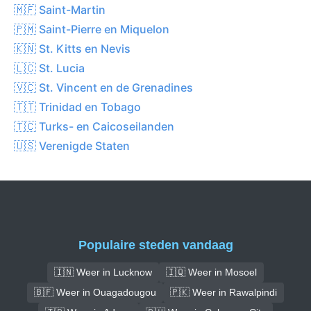
🇲🇫 Saint-Martin
🇵🇲 Saint-Pierre en Miquelon
🇰🇳 St. Kitts en Nevis
🇱🇨 St. Lucia
🇻🇨 St. Vincent en de Grenadines
🇹🇹 Trinidad en Tobago
🇹🇨 Turks- en Caicoseilanden
🇺🇸 Verenigde Staten
Populaire steden vandaag
🇮🇳 Weer in Lucknow
🇮🇶 Weer in Mosoel
🇧🇫 Weer in Ouagadougou
🇵🇰 Weer in Rawalpindi