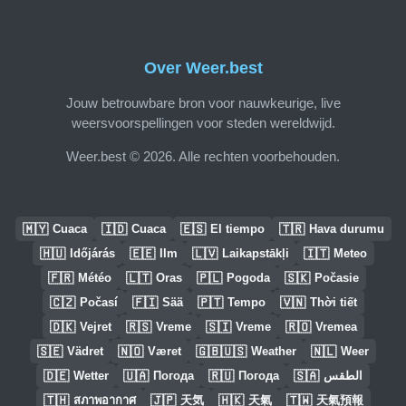
Over Weer.best
Jouw betrouwbare bron voor nauwkeurige, live
weersvoorspellingen voor steden wereldwijd.
Weer.best © 2026. Alle rechten voorbehouden.
🇲🇾
🇮🇩
🇪🇸
🇹🇷
Cuaca
Cuaca
El tiempo
Hava durumu
🇭🇺
🇪🇪
🇱🇻
🇮🇹
Időjárás
Ilm
Laikapstākļi
Meteo
🇫🇷
🇱🇹
🇵🇱
🇸🇰
Météo
Oras
Pogoda
Počasie
🇨🇿
🇫🇮
🇵🇹
🇻🇳
Počasí
Sää
Tempo
Thời tiết
🇩🇰
🇷🇸
🇸🇮
🇷🇴
Vejret
Vreme
Vreme
Vremea
🇸🇪
🇳🇴
🇬🇧🇺🇸
🇳🇱
Vädret
Været
Weather
Weer
🇩🇪
🇺🇦
🇷🇺
🇸🇦
Wetter
Погода
Погода
الطقس
🇹🇭
🇯🇵
🇭🇰
🇹🇼
สภาพอากาศ
天気
天氣
天氣預報