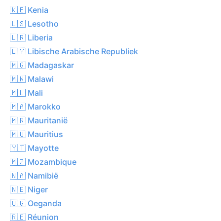
🇰🇪 Kenia
🇱🇸 Lesotho
🇱🇷 Liberia
🇱🇾 Libische Arabische Republiek
🇲🇬 Madagaskar
🇲🇼 Malawi
🇲🇱 Mali
🇲🇦 Marokko
🇲🇷 Mauritanië
🇲🇺 Mauritius
🇾🇹 Mayotte
🇲🇿 Mozambique
🇳🇦 Namibië
🇳🇪 Niger
🇺🇬 Oeganda
🇷🇪 Réunion