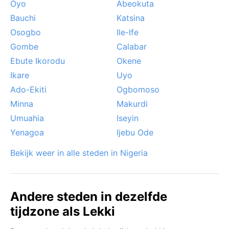
Oyo
Abeokuta
Bauchi
Katsina
Osogbo
Ile-Ife
Gombe
Calabar
Ebute Ikorodu
Okene
Ikare
Uyo
Ado-Ekiti
Ogbomoso
Minna
Makurdi
Umuahia
Iseyin
Yenagoa
Ijebu Ode
Bekijk weer in alle steden in Nigeria
Andere steden in dezelfde
tijdzone als Lekki