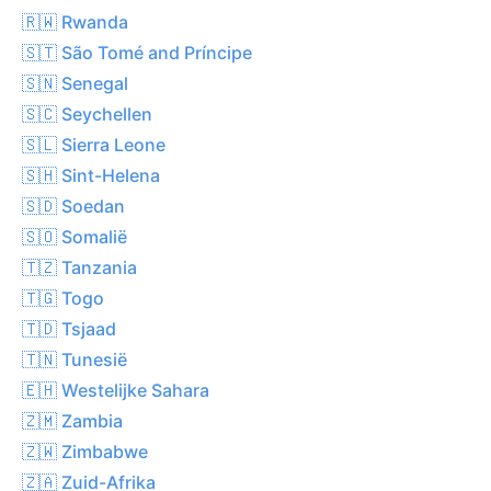
🇷🇼 Rwanda
🇸🇹 São Tomé and Príncipe
🇸🇳 Senegal
🇸🇨 Seychellen
🇸🇱 Sierra Leone
🇸🇭 Sint-Helena
🇸🇩 Soedan
🇸🇴 Somalië
🇹🇿 Tanzania
🇹🇬 Togo
🇹🇩 Tsjaad
🇹🇳 Tunesië
🇪🇭 Westelijke Sahara
🇿🇲 Zambia
🇿🇼 Zimbabwe
🇿🇦 Zuid-Afrika