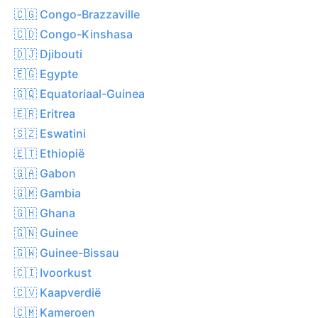
🇨🇬 Congo-Brazzaville
🇨🇩 Congo-Kinshasa
🇩🇯 Djibouti
🇪🇬 Egypte
🇬🇶 Equatoriaal-Guinea
🇪🇷 Eritrea
🇸🇿 Eswatini
🇪🇹 Ethiopië
🇬🇦 Gabon
🇬🇲 Gambia
🇬🇭 Ghana
🇬🇳 Guinee
🇬🇼 Guinee-Bissau
🇨🇮 Ivoorkust
🇨🇻 Kaapverdië
🇨🇲 Kameroen