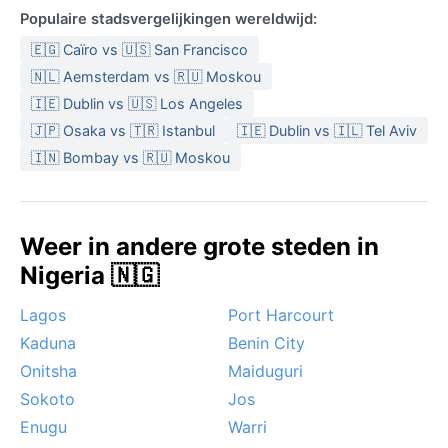
Populaire stadsvergelijkingen wereldwijd:
🇪🇬 Caïro vs 🇺🇸 San Francisco
🇳🇱 Aemsterdam vs 🇷🇺 Moskou
🇮🇪 Dublin vs 🇺🇸 Los Angeles
🇯🇵 Osaka vs 🇹🇷 Istanbul
🇮🇪 Dublin vs 🇮🇱 Tel Aviv
🇮🇳 Bombay vs 🇷🇺 Moskou
Weer in andere grote steden in
Nigeria 🇳🇬
Lagos
Port Harcourt
Kaduna
Benin City
Onitsha
Maiduguri
Sokoto
Jos
Enugu
Warri