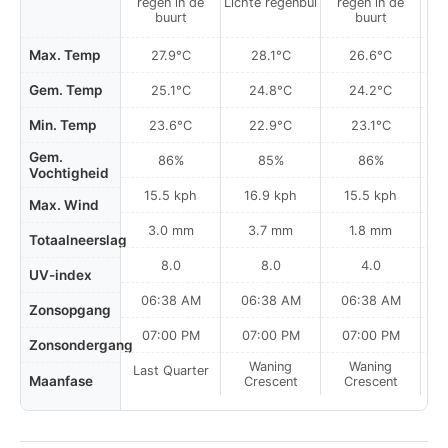
regen in de
Lichte regenbui
regen in de
r
buurt
buurt
Max. Temp
27.9°C
28.1°C
26.6°C
Gem. Temp
25.1°C
24.8°C
24.2°C
Min. Temp
23.6°C
22.9°C
23.1°C
Gem.
86%
85%
86%
Vochtigheid
15.5 kph
16.9 kph
15.5 kph
Max. Wind
3.0 mm
3.7 mm
1.8 mm
Totaalneerslag
8.0
8.0
4.0
UV-index
06:38 AM
06:38 AM
06:38 AM
0
Zonsopgang
07:00 PM
07:00 PM
07:00 PM
Zonsondergang
Waning
Waning
Last Quarter
Maanfase
Crescent
Crescent