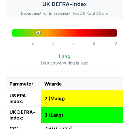
UK DEFRA-index
Department for Environment, Food & Rural Affairs
3
1
3
5
7
9
10
Laag
De luchtvervuiling is laag
Parameter
Waarde
US EPA-
2 (Matig)
index:
UK DEFRA-
3 (Laag)
index:
CO:
250.0 µg/m³