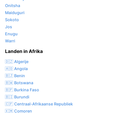
Onitsha
Maiduguri
Sokoto
Jos
Enugu
Warri
Landen in Afrika
🇩🇿 Algerije
🇦🇴 Angola
🇧🇯 Benin
🇧🇼 Botswana
🇧🇫 Burkina Faso
🇧🇮 Burundi
🇨🇫 Centraal-Afrikaanse Republiek
🇰🇲 Comoren