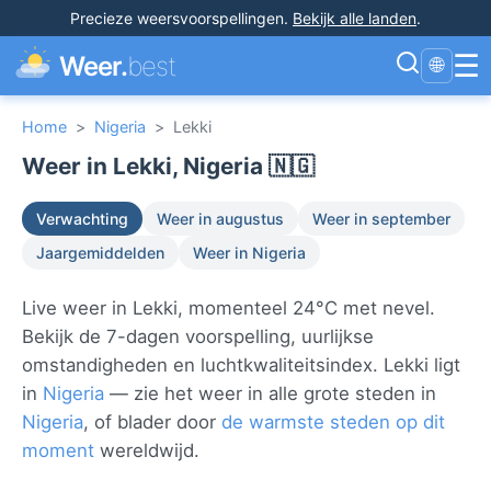
Precieze weersvoorspellingen
.
Bekijk alle landen
.
☰
Weer.
best
🌐
Home
>
Nigeria
>
Lekki
Weer in Lekki, Nigeria 🇳🇬
Verwachting
Weer in augustus
Weer in september
Jaargemiddelden
Weer in Nigeria
Live weer in Lekki, momenteel 24°C met nevel.
Bekijk de 7-dagen voorspelling, uurlijkse
omstandigheden en luchtkwaliteitsindex. Lekki ligt
in
Nigeria
— zie het weer in alle grote steden in
Nigeria
, of blader door
de warmste steden op dit
moment
wereldwijd.