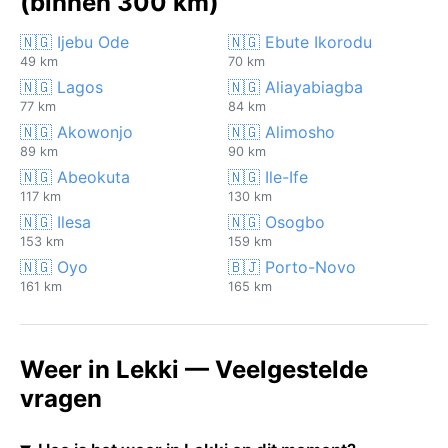
(binnen 300 km)
🇳🇬 Ijebu Ode
🇳🇬 Ebute Ikorodu
49 km
70 km
🇳🇬 Lagos
🇳🇬 Aliayabiagba
77 km
84 km
🇳🇬 Akowonjo
🇳🇬 Alimosho
89 km
90 km
🇳🇬 Abeokuta
🇳🇬 Ile-Ife
117 km
130 km
🇳🇬 Ilesa
🇳🇬 Osogbo
153 km
159 km
🇳🇬 Oyo
🇧🇯 Porto-Novo
161 km
165 km
Weer in Lekki — Veelgestelde
vragen