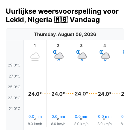
Uurlijkse weersvoorspelling voor
Lekki, Nigeria 🇳🇬 Vandaag
Thursday, August 06, 2026
1
2
3
4
5
29.0°C
27.0°C
25.0°C
24.0°
24.0°
24.0°
24.0°
24.
23.0°C
21.0°C
0.0 mm
0.0 mm
0.0 mm
0.0 mm
0.0
↑
↑
↑
↑
8.0 km/h
8.0 km/h
8.0 km/h
8.0 km/h
8.0 k