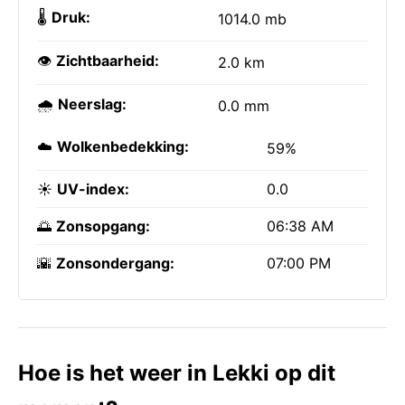
🌡️
Druk:
1014.0 mb
👁️
Zichtbaarheid:
2.0 km
🌧️
Neerslag:
0.0 mm
☁️
Wolkenbedekking:
59%
☀️
UV-index:
0.0
🌅
Zonsopgang:
06:38 AM
🌇
Zonsondergang:
07:00 PM
Hoe is het weer in Lekki op dit