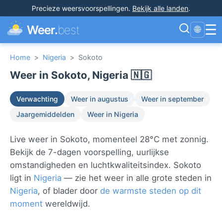
Precieze weersvoorspellingen
.
Bekijk alle landen
.
☰
Weer.
best
🌐
Home
>
Nigeria
>
Sokoto
Weer in Sokoto, Nigeria 🇳🇬
Verwachting
Weer in augustus
Weer in september
Jaargemiddelden
Weer in Nigeria
Live weer in Sokoto, momenteel 28°C met zonnig.
Bekijk de 7-dagen voorspelling, uurlijkse
omstandigheden en luchtkwaliteitsindex. Sokoto
ligt in
Nigeria
— zie het weer in alle grote steden in
Nigeria
, of blader door
de warmste steden op dit
moment
wereldwijd.