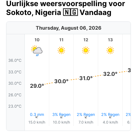
Uurlijkse weersvoorspelling voor
Sokoto, Nigeria 🇳🇬 Vandaag
Thursday, August 06, 2026
10
11
12
13
1
36.0°C
33.
33.0°C
32.0°
31.0°
30.0°
30.0°C
29.0°
26.0°C
23.0°C
0.3 mm
3% Regen
2% Regen
2% Regen
2% Re
↑
↑
↑
↑
15.0 km/h
10.0 km/h
7.0 km/h
4.0 km/h
6.0 k