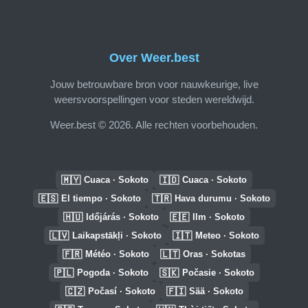
Over Weer.best
Jouw betrouwbare bron voor nauwkeurige, live
weersvoorspellingen voor steden wereldwijd.
Weer.best © 2026. Alle rechten voorbehouden.
🇲🇾
🇮🇩
Cuaca · Sokoto
Cuaca · Sokoto
🇪🇸
🇹🇷
El tiempo · Sokoto
Hava durumu · Sokoto
🇭🇺
🇪🇪
Időjárás · Sokoto
Ilm · Sokoto
🇱🇻
🇮🇹
Laikapstākļi · Sokoto
Meteo · Sokoto
🇫🇷
🇱🇹
Météo · Sokoto
Oras · Sokotas
🇵🇱
🇸🇰
Pogoda · Sokoto
Počasie · Sokoto
🇨🇿
🇫🇮
Počasí · Sokoto
Sää · Sokoto