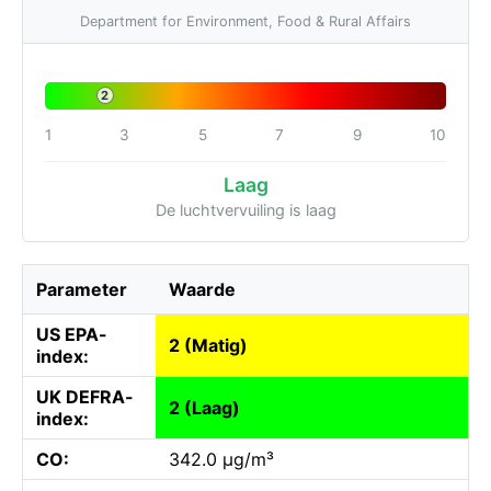
Department for Environment, Food & Rural Affairs
2
1
3
5
7
9
10
Laag
De luchtvervuiling is laag
Parameter
Waarde
US EPA-
2 (Matig)
index:
UK DEFRA-
2 (Laag)
index:
CO:
342.0 µg/m³