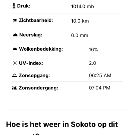
🌡️
Druk:
1014.0 mb
👁️
Zichtbaarheid:
10.0 km
🌧️
Neerslag:
0.0 mm
☁️
Wolkenbedekking:
16%
☀️
UV-index:
2.0
🌅
Zonsopgang:
06:25 AM
🌇
Zonsondergang:
07:04 PM
Hoe is het weer in Sokoto op dit