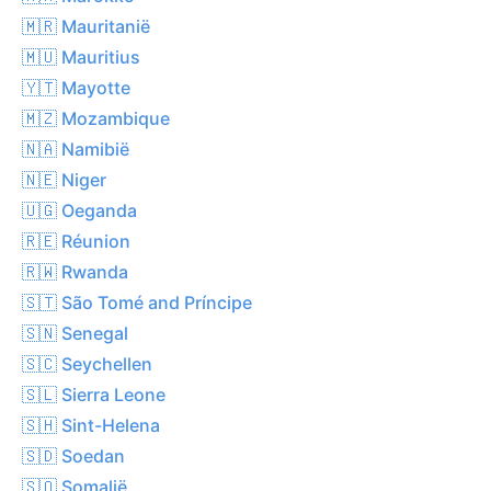
🇲🇷 Mauritanië
🇲🇺 Mauritius
🇾🇹 Mayotte
🇲🇿 Mozambique
🇳🇦 Namibië
🇳🇪 Niger
🇺🇬 Oeganda
🇷🇪 Réunion
🇷🇼 Rwanda
🇸🇹 São Tomé and Príncipe
🇸🇳 Senegal
🇸🇨 Seychellen
🇸🇱 Sierra Leone
🇸🇭 Sint-Helena
🇸🇩 Soedan
🇸🇴 Somalië