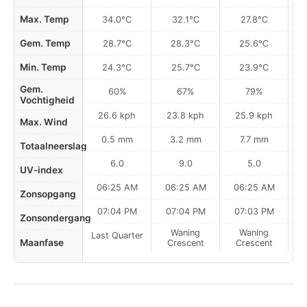
Max. Temp
34.0°C
32.1°C
27.8°C
Gem. Temp
28.7°C
28.3°C
25.6°C
Min. Temp
24.3°C
25.7°C
23.9°C
Gem.
60%
67%
79%
Vochtigheid
26.6 kph
23.8 kph
25.9 kph
Max. Wind
0.5 mm
3.2 mm
7.7 mm
Totaalneerslag
6.0
9.0
5.0
UV-index
06:25 AM
06:25 AM
06:25 AM
0
Zonsopgang
07:04 PM
07:04 PM
07:03 PM
Zonsondergang
Waning
Waning
Last Quarter
Maanfase
Crescent
Crescent