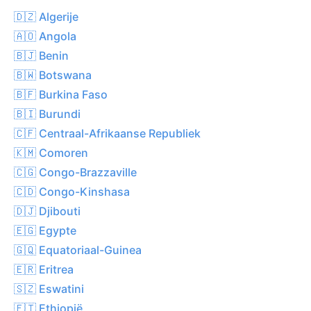
🇩🇿 Algerije
🇦🇴 Angola
🇧🇯 Benin
🇧🇼 Botswana
🇧🇫 Burkina Faso
🇧🇮 Burundi
🇨🇫 Centraal-Afrikaanse Republiek
🇰🇲 Comoren
🇨🇬 Congo-Brazzaville
🇨🇩 Congo-Kinshasa
🇩🇯 Djibouti
🇪🇬 Egypte
🇬🇶 Equatoriaal-Guinea
🇪🇷 Eritrea
🇸🇿 Eswatini
🇪🇹 Ethiopië