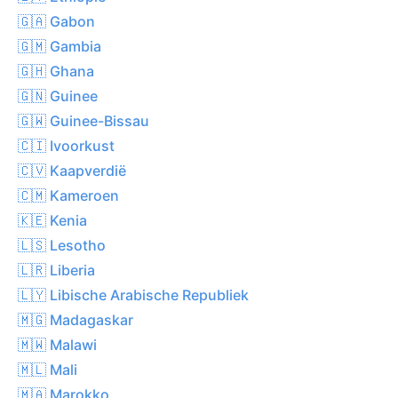
🇬🇦 Gabon
🇬🇲 Gambia
🇬🇭 Ghana
🇬🇳 Guinee
🇬🇼 Guinee-Bissau
🇨🇮 Ivoorkust
🇨🇻 Kaapverdië
🇨🇲 Kameroen
🇰🇪 Kenia
🇱🇸 Lesotho
🇱🇷 Liberia
🇱🇾 Libische Arabische Republiek
🇲🇬 Madagaskar
🇲🇼 Malawi
🇲🇱 Mali
🇲🇦 Marokko