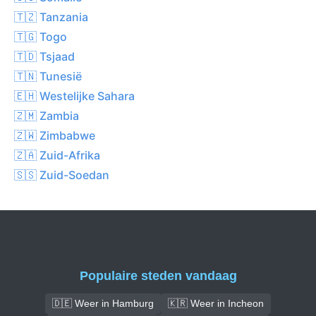
🇹🇿 Tanzania
🇹🇬 Togo
🇹🇩 Tsjaad
🇹🇳 Tunesië
🇪🇭 Westelijke Sahara
🇿🇲 Zambia
🇿🇼 Zimbabwe
🇿🇦 Zuid-Afrika
🇸🇸 Zuid-Soedan
Populaire steden vandaag
🇩🇪 Weer in Hamburg
🇰🇷 Weer in Incheon