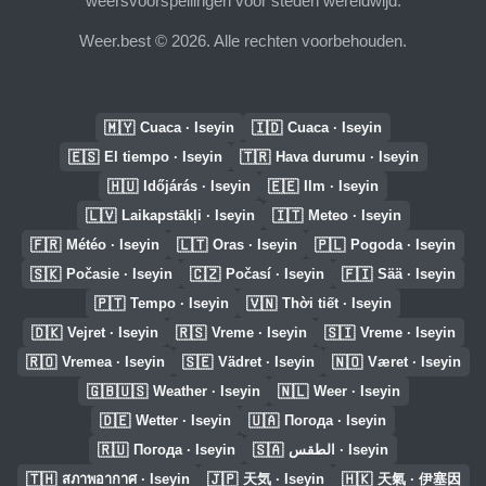
weersvoorspellingen voor steden wereldwijd.
Weer.best © 2026. Alle rechten voorbehouden.
🇲🇾
🇮🇩
Cuaca · Iseyin
Cuaca · Iseyin
🇪🇸
🇹🇷
El tiempo · Iseyin
Hava durumu · Iseyin
🇭🇺
🇪🇪
Időjárás · Iseyin
Ilm · Iseyin
🇱🇻
🇮🇹
Laikapstākļi · Iseyin
Meteo · Iseyin
🇫🇷
🇱🇹
🇵🇱
Météo · Iseyin
Oras · Iseyin
Pogoda · Iseyin
🇸🇰
🇨🇿
🇫🇮
Počasie · Iseyin
Počasí · Iseyin
Sää · Iseyin
🇵🇹
🇻🇳
Tempo · Iseyin
Thời tiết · Iseyin
🇩🇰
🇷🇸
🇸🇮
Vejret · Iseyin
Vreme · Iseyin
Vreme · Iseyin
🇷🇴
🇸🇪
🇳🇴
Vremea · Iseyin
Vädret · Iseyin
Været · Iseyin
🇬🇧🇺🇸
🇳🇱
Weather · Iseyin
Weer · Iseyin
🇩🇪
🇺🇦
Wetter · Iseyin
Погода · Iseyin
🇷🇺
🇸🇦
Погода · Iseyin
الطقس · Iseyin
🇹🇭
🇯🇵
🇭🇰
สภาพอากาศ · Iseyin
天気 · Iseyin
天氣 · 伊塞因