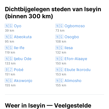
Dichtbijgelegen steden van Iseyin
(binnen 300 km)
🇳🇬 Oyo
🇳🇬 Ogbomoso
39 km
73 km
🇳🇬 Abeokuta
🇳🇬 Osogbo
95 km
108 km
🇳🇬 Ile-Ife
🇳🇬 Ilesa
119 km
132 km
🇳🇬 Ijebu Ode
🇳🇬 Efon-Alaaye
133 km
150 km
🇧🇯 Pobé
🇳🇬 Ebute Ikorodu
151 km
153 km
🇳🇬 Akowonjo
🇳🇬 Alimosho
155 km
155 km
Weer in Iseyin — Veelgestelde