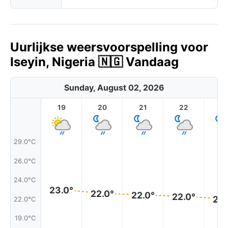
Uurlijkse weersvoorspelling voor
Iseyin, Nigeria 🇳🇬 Vandaag
Sunday, August 02, 2026
19
20
21
22
2
29.0°C
26.0°C
24.0°C
23.0°
22.0°
22.0°
22.0°
22.
22.0°C
19.0°C