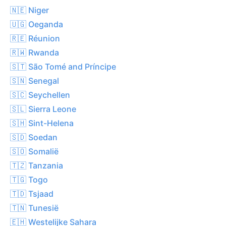
🇳🇪 Niger
🇺🇬 Oeganda
🇷🇪 Réunion
🇷🇼 Rwanda
🇸🇹 São Tomé and Príncipe
🇸🇳 Senegal
🇸🇨 Seychellen
🇸🇱 Sierra Leone
🇸🇭 Sint-Helena
🇸🇩 Soedan
🇸🇴 Somalië
🇹🇿 Tanzania
🇹🇬 Togo
🇹🇩 Tsjaad
🇹🇳 Tunesië
🇪🇭 Westelijke Sahara