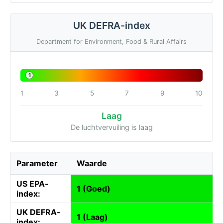
UK DEFRA-index
Department for Environment, Food & Rural Affairs
1
1
3
5
7
9
10
Laag
De luchtvervuiling is laag
Parameter
Waarde
US EPA-
1 (Goed)
index:
UK DEFRA-
1 (Laag)
index: