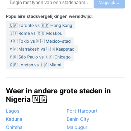
Vergelijk →
Populaire stadsvergelijkingen wereldwijd:
🇨🇦 Toronto vs 🇭🇰 Hong Kong
🇮🇹 Rome vs 🇷🇺 Moskou
🇯🇵 Tokio vs 🇲🇽 Mexico-stad
🇲🇦 Marrakesh vs 🇿🇦 Kaapstad
🇧🇷 São Paulo vs 🇺🇸 Chicago
🇬🇧 Londen vs 🇺🇸 Miami
Weer in andere grote steden in
Nigeria 🇳🇬
Lagos
Port Harcourt
Kaduna
Benin City
Onitsha
Maiduguri