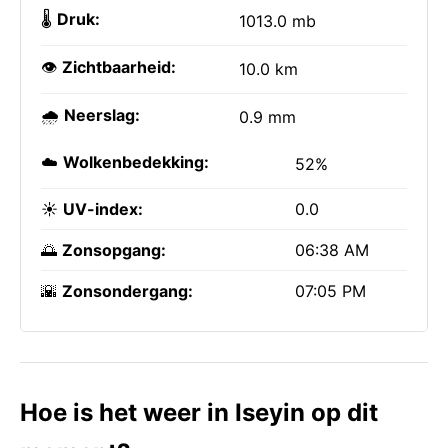
🌡️
Druk:
1013.0 mb
👁️
Zichtbaarheid:
10.0 km
🌧️
Neerslag:
0.9 mm
☁️
Wolkenbedekking:
52%
☀️
UV-index:
0.0
🌅
Zonsopgang:
06:38 AM
🌇
Zonsondergang:
07:05 PM
Hoe is het weer in Iseyin op dit