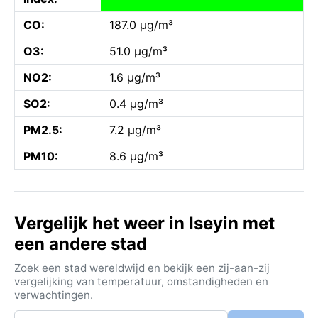
CO:
187.0 µg/m³
O3:
51.0 µg/m³
NO2:
1.6 µg/m³
SO2:
0.4 µg/m³
PM2.5:
7.2 µg/m³
PM10:
8.6 µg/m³
Vergelijk het weer in Iseyin met
een andere stad
Zoek een stad wereldwijd en bekijk een zij-aan-zij
vergelijking van temperatuur, omstandigheden en
verwachtingen.