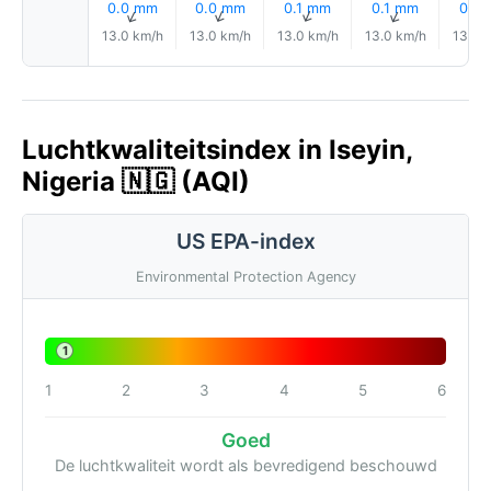
0.0 mm
0.0 mm
0.1 mm
0.1 mm
0.1 
↑
↑
↑
↑
13.0 km/h
13.0 km/h
13.0 km/h
13.0 km/h
13.0 
Luchtkwaliteitsindex in Iseyin,
Nigeria 🇳🇬 (AQI)
US EPA-index
Environmental Protection Agency
1
1
2
3
4
5
6
Goed
De luchtkwaliteit wordt als bevredigend beschouwd