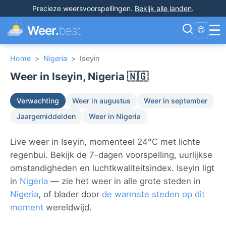
Precieze weersvoorspellingen
.
Bekijk alle landen
.
☰
Weer.
best
🌐
Home
>
Nigeria
>
Iseyin
Weer in Iseyin, Nigeria 🇳🇬
Verwachting
Weer in augustus
Weer in september
Jaargemiddelden
Weer in Nigeria
Live weer in Iseyin, momenteel 24°C met lichte
regenbui. Bekijk de 7-dagen voorspelling, uurlijkse
omstandigheden en luchtkwaliteitsindex. Iseyin ligt
in
Nigeria
— zie het weer in alle grote steden in
Nigeria
, of blader door
de warmste steden op dit
moment
wereldwijd.