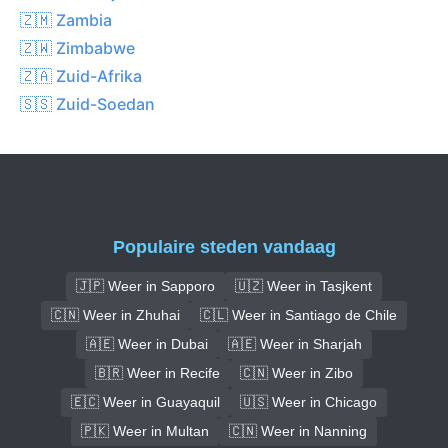
🇿🇲 Zambia
🇿🇼 Zimbabwe
🇿🇦 Zuid-Afrika
🇸🇸 Zuid-Soedan
Populaire steden vandaag
🇯🇵 Weer in Sapporo
🇺🇿 Weer in Tasjkent
🇨🇳 Weer in Zhuhai
🇨🇱 Weer in Santiago de Chile
🇦🇪 Weer in Dubai
🇦🇪 Weer in Sharjah
🇧🇷 Weer in Recife
🇨🇳 Weer in Zibo
🇪🇨 Weer in Guayaquil
🇺🇸 Weer in Chicago
🇵🇰 Weer in Multan
🇨🇳 Weer in Nanning