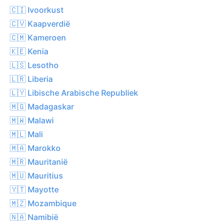
🇨🇮 Ivoorkust
🇨🇻 Kaapverdië
🇨🇲 Kameroen
🇰🇪 Kenia
🇱🇸 Lesotho
🇱🇷 Liberia
🇱🇾 Libische Arabische Republiek
🇲🇬 Madagaskar
🇲🇼 Malawi
🇲🇱 Mali
🇲🇦 Marokko
🇲🇷 Mauritanië
🇲🇺 Mauritius
🇾🇹 Mayotte
🇲🇿 Mozambique
🇳🇦 Namibië