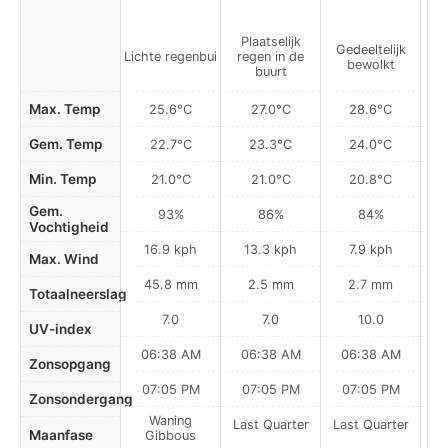
Plaatselijk
P
Gedeeltelijk
Lichte regenbui
regen in de
r
bewolkt
buurt
Max. Temp
25.6°C
27.0°C
28.6°C
Gem. Temp
22.7°C
23.3°C
24.0°C
Min. Temp
21.0°C
21.0°C
20.8°C
Gem.
93%
86%
84%
Vochtigheid
16.9 kph
13.3 kph
7.9 kph
Max. Wind
45.8 mm
2.5 mm
2.7 mm
Totaalneerslag
7.0
7.0
10.0
UV-index
06:38 AM
06:38 AM
06:38 AM
0
Zonsopgang
07:05 PM
07:05 PM
07:05 PM
Zonsondergang
Waning
Last Quarter
Last Quarter
La
Maanfase
Gibbous