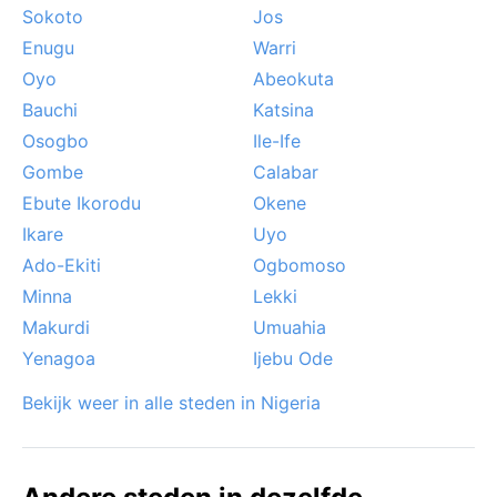
Sokoto
Jos
Enugu
Warri
Oyo
Abeokuta
Bauchi
Katsina
Osogbo
Ile-Ife
Gombe
Calabar
Ebute Ikorodu
Okene
Ikare
Uyo
Ado-Ekiti
Ogbomoso
Minna
Lekki
Makurdi
Umuahia
Yenagoa
Ijebu Ode
Bekijk weer in alle steden in Nigeria