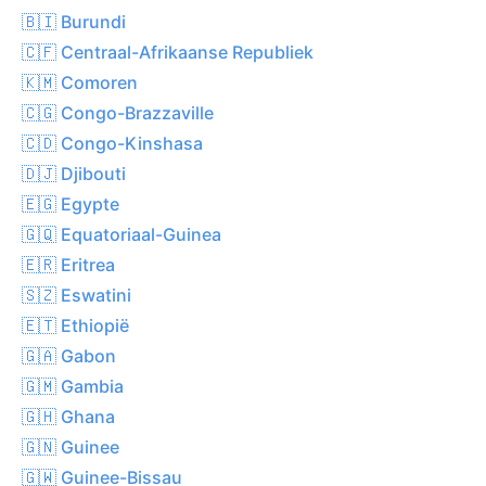
🇧🇮 Burundi
🇨🇫 Centraal-Afrikaanse Republiek
🇰🇲 Comoren
🇨🇬 Congo-Brazzaville
🇨🇩 Congo-Kinshasa
🇩🇯 Djibouti
🇪🇬 Egypte
🇬🇶 Equatoriaal-Guinea
🇪🇷 Eritrea
🇸🇿 Eswatini
🇪🇹 Ethiopië
🇬🇦 Gabon
🇬🇲 Gambia
🇬🇭 Ghana
🇬🇳 Guinee
🇬🇼 Guinee-Bissau