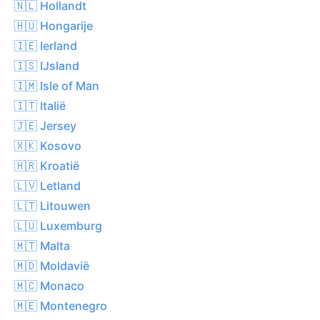
🇳🇱 Hollandt
🇭🇺 Hongarije
🇮🇪 Ierland
🇮🇸 IJsland
🇮🇲 Isle of Man
🇮🇹 Italië
🇯🇪 Jersey
🇽🇰 Kosovo
🇭🇷 Kroatië
🇱🇻 Letland
🇱🇹 Litouwen
🇱🇺 Luxemburg
🇲🇹 Malta
🇲🇩 Moldavië
🇲🇨 Monaco
🇲🇪 Montenegro