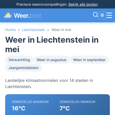
Precieze weersvoorspellingen
.
Bekijk alle landen
.
☰
Weer.
best
🌐
Home
>
Liechtenstein
>
Weer in mei
Weer in Liechtenstein in
mei
Verwachting
Weer in augustus
Weer in september
Jaargemiddelden
Landelijke klimaatnormalen voor 14 steden in
Liechtenstein.
GEMIDDELDE MAXIMUM
GEMIDDELDE MINIMUM
16°C
7°C