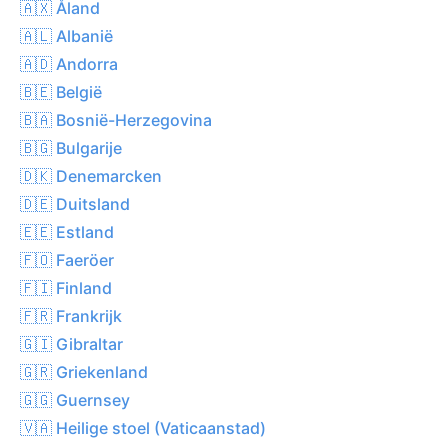
🇦🇽 Åland
🇦🇱 Albanië
🇦🇩 Andorra
🇧🇪 België
🇧🇦 Bosnië-Herzegovina
🇧🇬 Bulgarije
🇩🇰 Denemarcken
🇩🇪 Duitsland
🇪🇪 Estland
🇫🇴 Faeröer
🇫🇮 Finland
🇫🇷 Frankrijk
🇬🇮 Gibraltar
🇬🇷 Griekenland
🇬🇬 Guernsey
🇻🇦 Heilige stoel (Vaticaanstad)