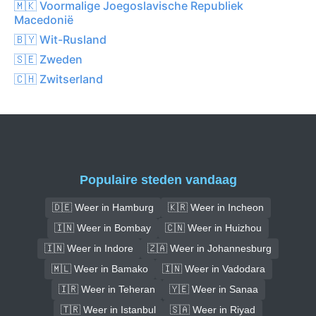
🇲🇰 Voormalige Joegoslavische Republiek
Macedonië
🇧🇾 Wit-Rusland
🇸🇪 Zweden
🇨🇭 Zwitserland
Populaire steden vandaag
🇩🇪 Weer in Hamburg
🇰🇷 Weer in Incheon
🇮🇳 Weer in Bombay
🇨🇳 Weer in Huizhou
🇮🇳 Weer in Indore
🇿🇦 Weer in Johannesburg
🇲🇱 Weer in Bamako
🇮🇳 Weer in Vadodara
🇮🇷 Weer in Teheran
🇾🇪 Weer in Sanaa
🇹🇷 Weer in Istanbul
🇸🇦 Weer in Riyad