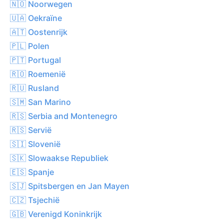
🇳🇴 Noorwegen
🇺🇦 Oekraïne
🇦🇹 Oostenrijk
🇵🇱 Polen
🇵🇹 Portugal
🇷🇴 Roemenië
🇷🇺 Rusland
🇸🇲 San Marino
🇷🇸 Serbia and Montenegro
🇷🇸 Servië
🇸🇮 Slovenië
🇸🇰 Slowaakse Republiek
🇪🇸 Spanje
🇸🇯 Spitsbergen en Jan Mayen
🇨🇿 Tsjechië
🇬🇧 Verenigd Koninkrijk