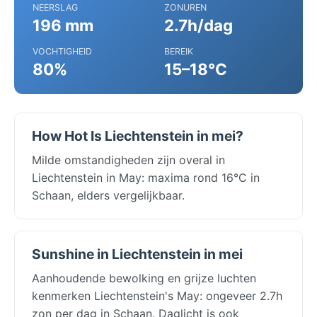
NEERSLAG
ZONUREN
196 mm
2.7h/dag
VOCHTIGHEID
BEREIK
80%
15–18°C
How Hot Is Liechtenstein in mei?
Milde omstandigheden zijn overal in
Liechtenstein in May: maxima rond 16°C in
Schaan, elders vergelijkbaar.
Sunshine in Liechtenstein in mei
Aanhoudende bewolking en grijze luchten
kenmerken Liechtenstein's May: ongeveer 2.7h
zon per dag in Schaan. Daglicht is ook