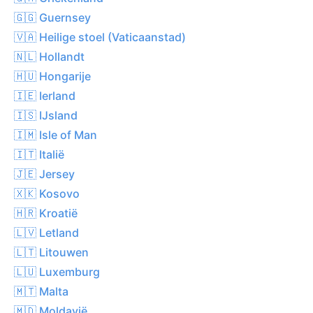
🇬🇬 Guernsey
🇻🇦 Heilige stoel (Vaticaanstad)
🇳🇱 Hollandt
🇭🇺 Hongarije
🇮🇪 Ierland
🇮🇸 IJsland
🇮🇲 Isle of Man
🇮🇹 Italië
🇯🇪 Jersey
🇽🇰 Kosovo
🇭🇷 Kroatië
🇱🇻 Letland
🇱🇹 Litouwen
🇱🇺 Luxemburg
🇲🇹 Malta
🇲🇩 Moldavië