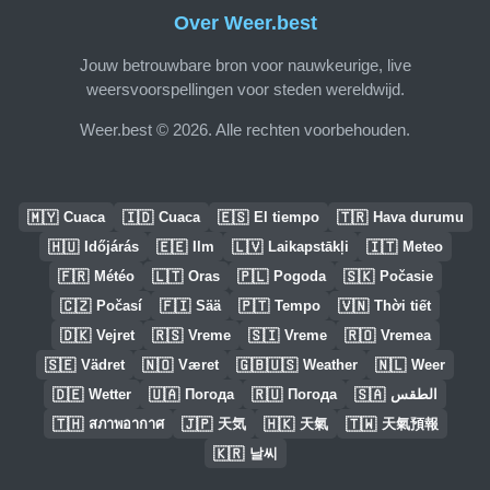
Over Weer.best
Jouw betrouwbare bron voor nauwkeurige, live
weersvoorspellingen voor steden wereldwijd.
Weer.best © 2026. Alle rechten voorbehouden.
🇲🇾
🇮🇩
🇪🇸
🇹🇷
Cuaca
Cuaca
El tiempo
Hava durumu
🇭🇺
🇪🇪
🇱🇻
🇮🇹
Időjárás
Ilm
Laikapstākļi
Meteo
🇫🇷
🇱🇹
🇵🇱
🇸🇰
Météo
Oras
Pogoda
Počasie
🇨🇿
🇫🇮
🇵🇹
🇻🇳
Počasí
Sää
Tempo
Thời tiết
🇩🇰
🇷🇸
🇸🇮
🇷🇴
Vejret
Vreme
Vreme
Vremea
🇸🇪
🇳🇴
🇬🇧🇺🇸
🇳🇱
Vädret
Været
Weather
Weer
🇩🇪
🇺🇦
🇷🇺
🇸🇦
Wetter
Погода
Погода
الطقس
🇹🇭
🇯🇵
🇭🇰
🇹🇼
สภาพอากาศ
天気
天氣
天氣預報
🇰🇷
날씨