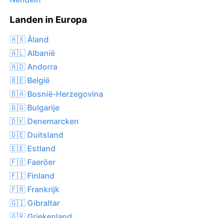
Landen in Europa
🇦🇽 Åland
🇦🇱 Albanië
🇦🇩 Andorra
🇧🇪 België
🇧🇦 Bosnië-Herzegovina
🇧🇬 Bulgarije
🇩🇰 Denemarcken
🇩🇪 Duitsland
🇪🇪 Estland
🇫🇴 Faeröer
🇫🇮 Finland
🇫🇷 Frankrijk
🇬🇮 Gibraltar
🇬🇷 Griekenland