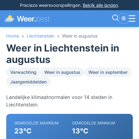
Precieze weersvoorspellingen
.
Bekijk alle landen
.
☰
Weer.
best
🌐
Home
>
Liechtenstein
>
Weer in augustus
Weer in Liechtenstein in
augustus
Verwachting
Weer in augustus
Weer in september
Jaargemiddelden
Landelijke klimaatnormalen voor 14 steden in
Liechtenstein.
GEMIDDELDE MAXIMUM
GEMIDDELDE MINIMUM
23°C
13°C