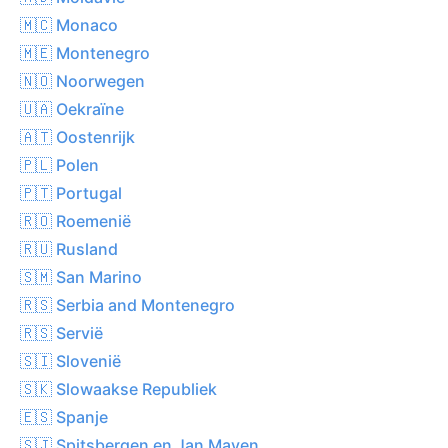
🇲🇨 Monaco
🇲🇪 Montenegro
🇳🇴 Noorwegen
🇺🇦 Oekraïne
🇦🇹 Oostenrijk
🇵🇱 Polen
🇵🇹 Portugal
🇷🇴 Roemenië
🇷🇺 Rusland
🇸🇲 San Marino
🇷🇸 Serbia and Montenegro
🇷🇸 Servië
🇸🇮 Slovenië
🇸🇰 Slowaakse Republiek
🇪🇸 Spanje
🇸🇯 Spitsbergen en Jan Mayen