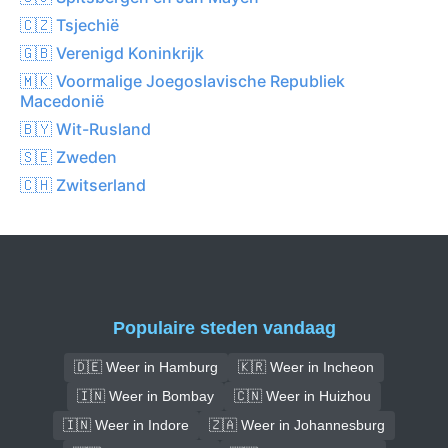
🇨🇿 Tsjechië
🇬🇧 Verenigd Koninkrijk
🇲🇰 Voormalige Joegoslavische Republiek
Macedonië
🇧🇾 Wit-Rusland
🇸🇪 Zweden
🇨🇭 Zwitserland
Populaire steden vandaag
🇩🇪 Weer in Hamburg
🇰🇷 Weer in Incheon
🇮🇳 Weer in Bombay
🇨🇳 Weer in Huizhou
🇮🇳 Weer in Indore
🇿🇦 Weer in Johannesburg