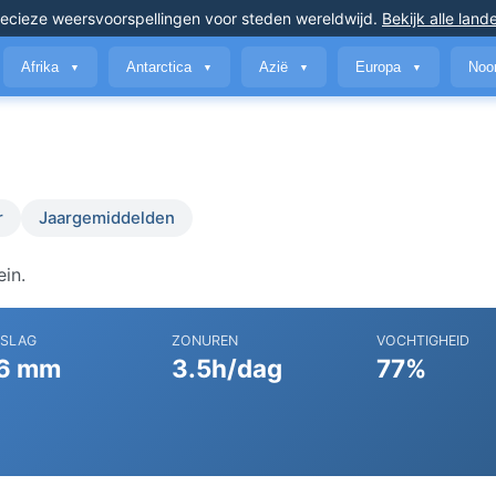
ecieze weersvoorspellingen
voor steden wereldwijd
.
Bekijk alle land
Afrika
Antarctica
Azië
Europa
Noo
▼
▼
▼
▼
r
Jaargemiddelden
ein.
RSLAG
ZONUREN
VOCHTIGHEID
6 mm
3.5h/dag
77%