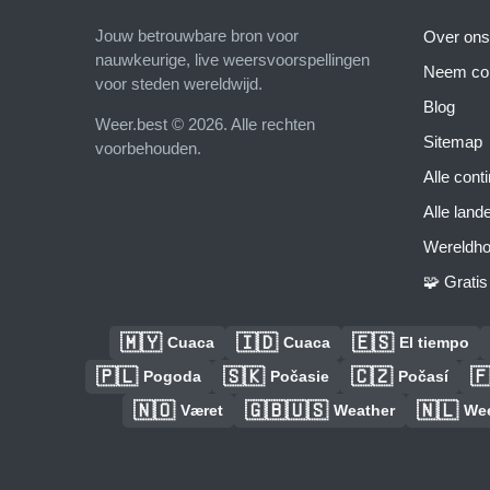
Jouw betrouwbare bron voor
Over ons
nauwkeurige, live weersvoorspellingen
Neem con
voor steden wereldwijd.
Blog
Weer.best © 2026. Alle rechten
Sitemap
voorbehouden.
Alle cont
Alle land
Wereldho
🧩 Grati
🇲🇾
🇮🇩
🇪🇸
Cuaca
Cuaca
El tiempo
🇵🇱
🇸🇰
🇨🇿

Pogoda
Počasie
Počasí
🇳🇴
🇬🇧🇺🇸
🇳🇱
Været
Weather
We