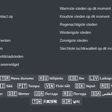
Warmste steden op dit moment
tact op
Koudste steden op dit moment
Regenachtigste steden
Winderigste steden
inenten
Zonnigste steden
en
Slechtste luchtkwaliteit op dit 
ofdstadsteden
s weerwidget
🇹🇷
🇭🇺
🇪🇪
🇱🇻
Hava durumu
Időjárás
Ilm
Laikaps
🇮
🇵🇹
🇻🇳
🇩🇰
🇷🇸
Sää
Tempo
Thời tiết
Vejret
🇩🇪
🇺🇦
🇷🇺
🇸🇦
er
Wetter
Погода
Погода
الطق
🇹🇼
🇰🇷
天氣預報
날씨