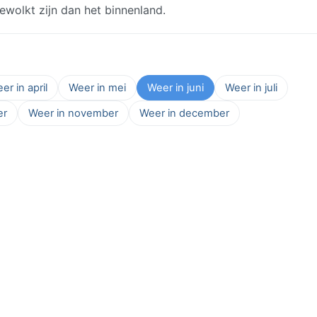
wolkt zijn dan het binnenland.
er in april
Weer in mei
Weer in juni
Weer in juli
er
Weer in november
Weer in december