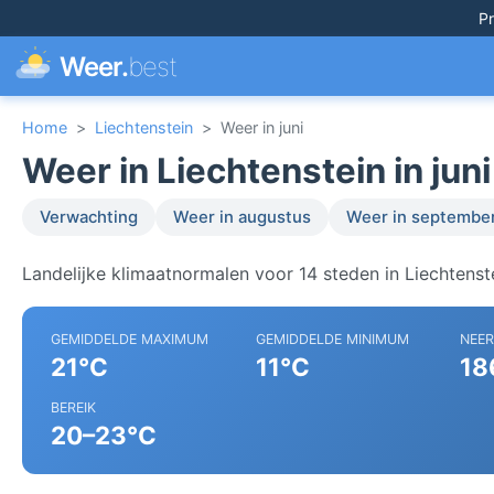
Pr
Weer.
best
Home
>
Liechtenstein
>
Weer in juni
Weer in Liechtenstein in juni
Verwachting
Weer in augustus
Weer in septembe
Landelijke klimaatnormalen voor 14 steden in Liechtenst
GEMIDDELDE MAXIMUM
GEMIDDELDE MINIMUM
NEE
21°C
11°C
18
BEREIK
20–23°C