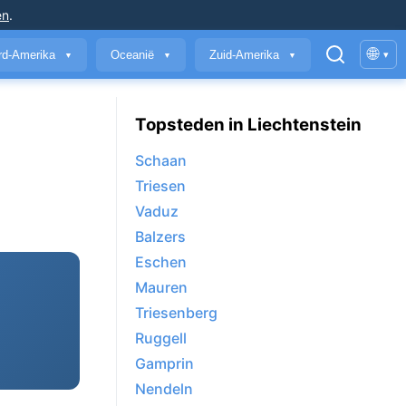
en
.
🌐
rd-Amerika
Oceanië
Zuid-Amerika
▾
▼
▼
▼
Topsteden in Liechtenstein
Schaan
Triesen
Vaduz
Balzers
Eschen
Mauren
Triesenberg
Ruggell
Gamprin
Nendeln