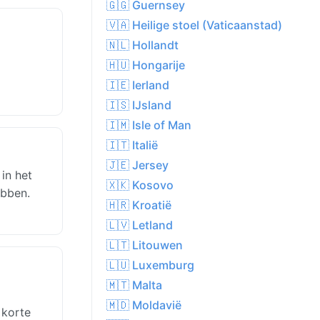
🇬🇬 Guernsey
🇻🇦 Heilige stoel (Vaticaanstad)
🇳🇱 Hollandt
🇭🇺 Hongarije
🇮🇪 Ierland
🇮🇸 IJsland
🇮🇲 Isle of Man
🇮🇹 Italië
🇯🇪 Jersey
in het
🇽🇰 Kosovo
ebben.
🇭🇷 Kroatië
🇱🇻 Letland
🇱🇹 Litouwen
🇱🇺 Luxemburg
🇲🇹 Malta
🇲🇩 Moldavië
 korte