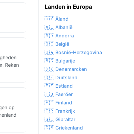
Landen in Europa
🇦🇽 Åland
🇦🇱 Albanië
🇦🇩 Andorra
🇧🇪 België
🇧🇦 Bosnië-Herzegovina
igheden
🇧🇬 Bulgarije
pm. Reken
🇩🇰 Denemarcken
🇩🇪 Duitsland
🇪🇪 Estland
🇫🇴 Faeröer
🇫🇮 Finland
egen op
🇫🇷 Frankrijk
nenland
🇬🇮 Gibraltar
🇬🇷 Griekenland