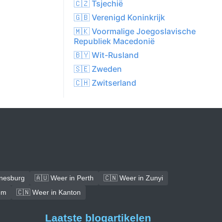
🇨🇿 Tsjechië
🇬🇧 Verenigd Koninkrijk
🇲🇰 Voormalige Joegoslavische
Republiek Macedonië
🇧🇾 Wit-Rusland
🇸🇪 Zweden
🇨🇭 Zwitserland
nnesburg
🇦🇺 Weer in Perth
🇨🇳 Weer in Zunyi
em
🇨🇳 Weer in Kanton
Laatste blogartikelen