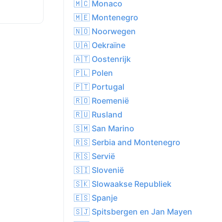
🇲🇨 Monaco
🇲🇪 Montenegro
🇳🇴 Noorwegen
🇺🇦 Oekraïne
🇦🇹 Oostenrijk
🇵🇱 Polen
🇵🇹 Portugal
🇷🇴 Roemenië
🇷🇺 Rusland
🇸🇲 San Marino
🇷🇸 Serbia and Montenegro
🇷🇸 Servië
🇸🇮 Slovenië
🇸🇰 Slowaakse Republiek
🇪🇸 Spanje
🇸🇯 Spitsbergen en Jan Mayen