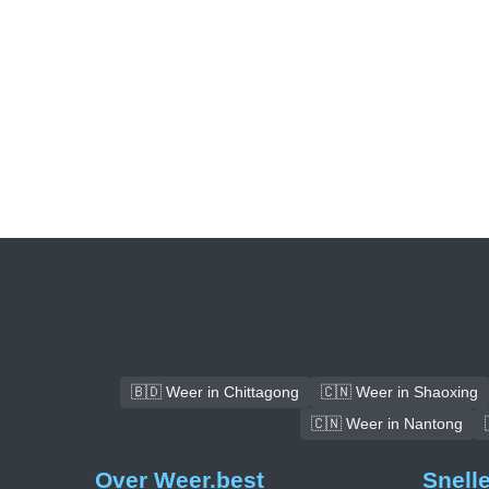
🇧🇩 Weer in Chittagong
🇨🇳 Weer in Shaoxing
🇨🇳 Weer in Nantong
Over Weer.best
Snell