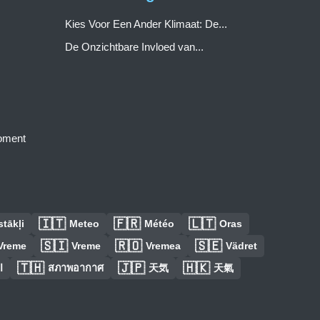
Kies Voor Een Ander Klimaat: De...
De Onzichtbare Invloed van...
moment
🇮🇹
🇫🇷
🇱🇹
tākļi
Meteo
Météo
Oras
🇸🇮
🇷🇴
🇸🇪
Vreme
Vreme
Vremea
Vädret
🇹🇭
🇯🇵
🇭🇰
ا
สภาพอากาศ
天気
天氣