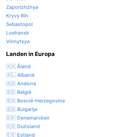
Zaporizhzhya
Kryvy Rih
Sebastopol
Loehansk
Vinnytsya
Landen in Europa
🇦🇽 Åland
🇦🇱 Albanië
🇦🇩 Andorra
🇧🇪 België
🇧🇦 Bosnië-Herzegovina
🇧🇬 Bulgarije
🇩🇰 Denemarcken
🇩🇪 Duitsland
🇪🇪 Estland