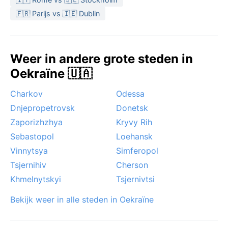
De beste periode om te bezoeken is van mei tot
🇫🇷 Parijs vs 🇮🇪 Dublin
september: lange, zonnige dagen en een stad vol
leven. Bijzondere weersfenomenen zijn de strenge
winterkoude met sneeuwstormen, en het smelten van
Weer in andere grote steden in
het ijs in de lente, wat soms voor overstromingen van
Oekraïne 🇺🇦
de Dnjepr zorgt. Mist en fijn stof komen af en toe voor,
maar orkanen of moessons zijn hier onbekend. Wie de
Charkov
Odessa
drukte wil mijden, kiest de vroege herfst of late lente
Dnjepropetrovsk
Donetsk
– dan is het weer nog mild, maar de sfeer intiemer.
Zaporizhzhya
Kryvy Rih
Sebastopol
Loehansk
Vinnytsya
Simferopol
Tsjernihiv
Cherson
Khmelnytskyi
Tsjernivtsi
Bekijk weer in alle steden in Oekraïne