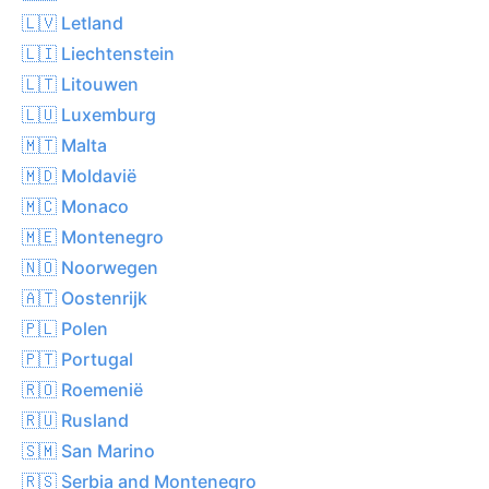
🇱🇻 Letland
🇱🇮 Liechtenstein
🇱🇹 Litouwen
🇱🇺 Luxemburg
🇲🇹 Malta
🇲🇩 Moldavië
🇲🇨 Monaco
🇲🇪 Montenegro
🇳🇴 Noorwegen
🇦🇹 Oostenrijk
🇵🇱 Polen
🇵🇹 Portugal
🇷🇴 Roemenië
🇷🇺 Rusland
🇸🇲 San Marino
🇷🇸 Serbia and Montenegro