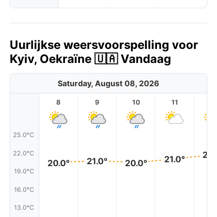
Uurlijkse weersvoorspelling voor
Kyiv, Oekraïne 🇺🇦 Vandaag
Saturday, August 08, 2026
8
9
10
11
1
25.0°C
22.0°C
22.
21.0°
21.0°
20.0°
20.0°
19.0°C
16.0°C
13.0°C