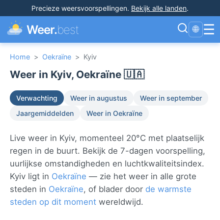
Precieze weersvoorspellingen
.
Bekijk alle landen
.
☰
Weer.
best
🌐
Home
>
Oekraïne
>
Kyiv
Weer in Kyiv, Oekraïne 🇺🇦
Verwachting
Weer in augustus
Weer in september
Jaargemiddelden
Weer in Oekraïne
Live weer in Kyiv, momenteel 20°C met plaatselijk
regen in de buurt. Bekijk de 7-dagen voorspelling,
uurlijkse omstandigheden en luchtkwaliteitsindex.
Kyiv ligt in
Oekraïne
— zie het weer in alle grote
steden in
Oekraïne
, of blader door
de warmste
steden op dit moment
wereldwijd.