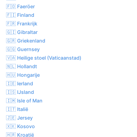
🇫🇴 Faeröer
🇫🇮 Finland
🇫🇷 Frankrijk
🇬🇮 Gibraltar
🇬🇷 Griekenland
🇬🇬 Guernsey
🇻🇦 Heilige stoel (Vaticaanstad)
🇳🇱 Hollandt
🇭🇺 Hongarije
🇮🇪 Ierland
🇮🇸 IJsland
🇮🇲 Isle of Man
🇮🇹 Italië
🇯🇪 Jersey
🇽🇰 Kosovo
🇭🇷 Kroatië