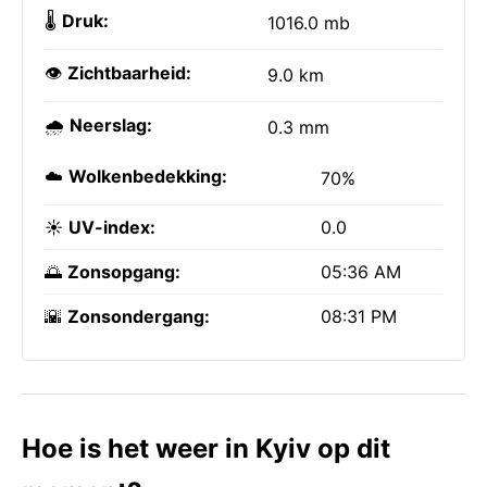
🌡️
Druk:
1016.0 mb
👁️
Zichtbaarheid:
9.0 km
🌧️
Neerslag:
0.3 mm
☁️
Wolkenbedekking:
70%
☀️
UV-index:
0.0
🌅
Zonsopgang:
05:36 AM
🌇
Zonsondergang:
08:31 PM
Hoe is het weer in Kyiv op dit