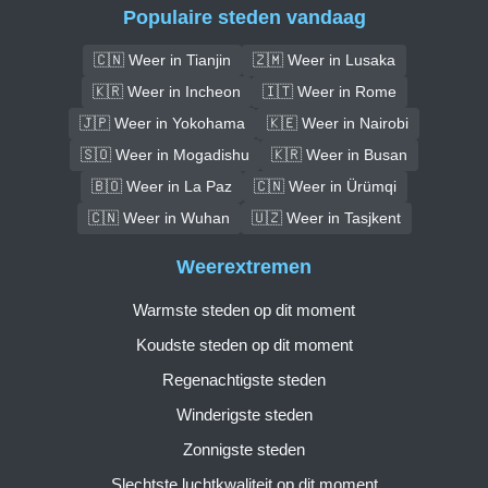
Populaire steden vandaag
🇨🇳 Weer in Tianjin
🇿🇲 Weer in Lusaka
🇰🇷 Weer in Incheon
🇮🇹 Weer in Rome
🇯🇵 Weer in Yokohama
🇰🇪 Weer in Nairobi
🇸🇴 Weer in Mogadishu
🇰🇷 Weer in Busan
🇧🇴 Weer in La Paz
🇨🇳 Weer in Ürümqi
🇨🇳 Weer in Wuhan
🇺🇿 Weer in Tasjkent
Weerextremen
Warmste steden op dit moment
Koudste steden op dit moment
Regenachtigste steden
Winderigste steden
Zonnigste steden
Slechtste luchtkwaliteit op dit moment