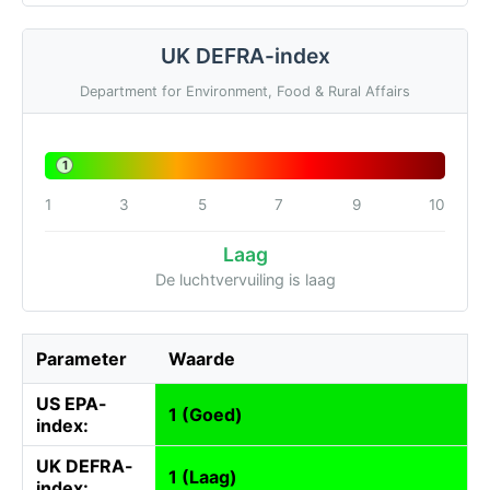
UK DEFRA-index
Department for Environment, Food & Rural Affairs
1
1
3
5
7
9
10
Laag
De luchtvervuiling is laag
Parameter
Waarde
US EPA-
1 (Goed)
index:
UK DEFRA-
1 (Laag)
index: