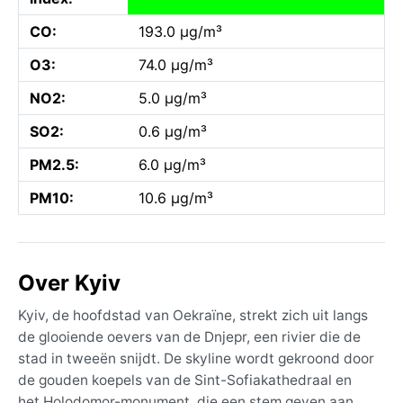
CO:
193.0 µg/m³
O3:
74.0 µg/m³
NO2:
5.0 µg/m³
SO2:
0.6 µg/m³
PM2.5:
6.0 µg/m³
PM10:
10.6 µg/m³
Over Kyiv
Kyiv, de hoofdstad van Oekraïne, strekt zich uit langs
de glooiende oevers van de Dnjepr, een rivier die de
stad in tweeën snijdt. De skyline wordt gekroond door
de gouden koepels van de Sint-Sofiakathedraal en
het Holodomor-monument, die een stem geven aan