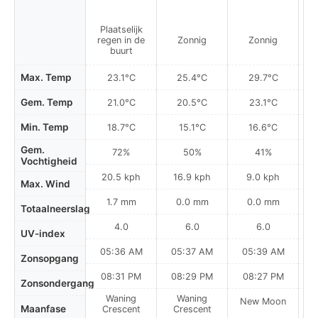
Plaatselijk
regen in de
Zonnig
Zonnig
buurt
Max. Temp
23.1°C
25.4°C
29.7°C
Gem. Temp
21.0°C
20.5°C
23.1°C
Min. Temp
18.7°C
15.1°C
16.6°C
Gem.
72%
50%
41%
Vochtigheid
20.5 kph
16.9 kph
9.0 kph
Max. Wind
1.7 mm
0.0 mm
0.0 mm
Totaalneerslag
4.0
6.0
6.0
UV-index
05:36 AM
05:37 AM
05:39 AM
0
Zonsopgang
08:31 PM
08:29 PM
08:27 PM
Zonsondergang
Waning
Waning
New Moon
N
Maanfase
Crescent
Crescent