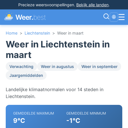
Precieze weersvoorspellingen
.
Bekijk alle landen
.
☰
Weer.
best
🌐
Home
>
Liechtenstein
>
Weer in maart
Weer in Liechtenstein in
maart
Verwachting
Weer in augustus
Weer in september
Jaargemiddelden
Landelijke klimaatnormalen voor 14 steden in
Liechtenstein.
GEMIDDELDE MAXIMUM
GEMIDDELDE MINIMUM
9°C
-1°C