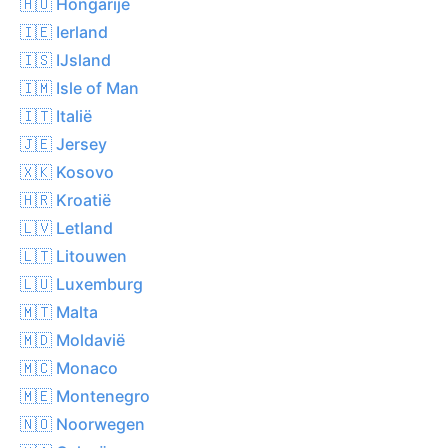
🇭🇺 Hongarije
🇮🇪 Ierland
🇮🇸 IJsland
🇮🇲 Isle of Man
🇮🇹 Italië
🇯🇪 Jersey
🇽🇰 Kosovo
🇭🇷 Kroatië
🇱🇻 Letland
🇱🇹 Litouwen
🇱🇺 Luxemburg
🇲🇹 Malta
🇲🇩 Moldavië
🇲🇨 Monaco
🇲🇪 Montenegro
🇳🇴 Noorwegen