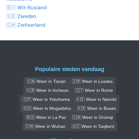
🇧🇾 Wit-Rusland
🇸🇪 Zweden
🇨🇭 Zwitserland
Populaire steden vandaag
🇨🇳 Weer in Tianjin
🇿🇲 Weer in Lusaka
🇰🇷 Weer in Incheon
🇮🇹 Weer in Rome
🇯🇵 Weer in Yokohama
🇰🇪 Weer in Nairobi
🇸🇴 Weer in Mogadishu
🇰🇷 Weer in Busan
🇧🇴 Weer in La Paz
🇨🇳 Weer in Ürümqi
🇨🇳 Weer in Wuhan
🇺🇿 Weer in Tasjkent