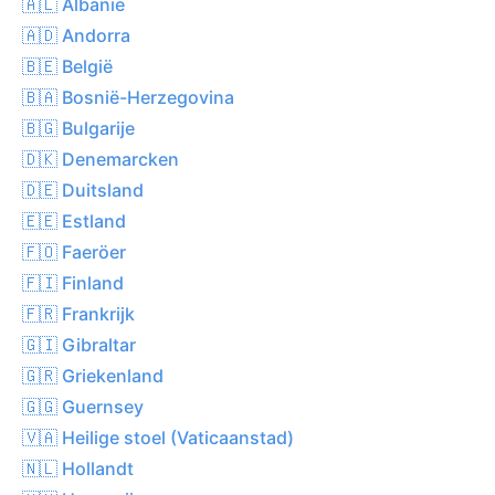
🇦🇱 Albanië
🇦🇩 Andorra
🇧🇪 België
🇧🇦 Bosnië-Herzegovina
🇧🇬 Bulgarije
🇩🇰 Denemarcken
🇩🇪 Duitsland
🇪🇪 Estland
🇫🇴 Faeröer
🇫🇮 Finland
🇫🇷 Frankrijk
🇬🇮 Gibraltar
🇬🇷 Griekenland
🇬🇬 Guernsey
🇻🇦 Heilige stoel (Vaticaanstad)
🇳🇱 Hollandt