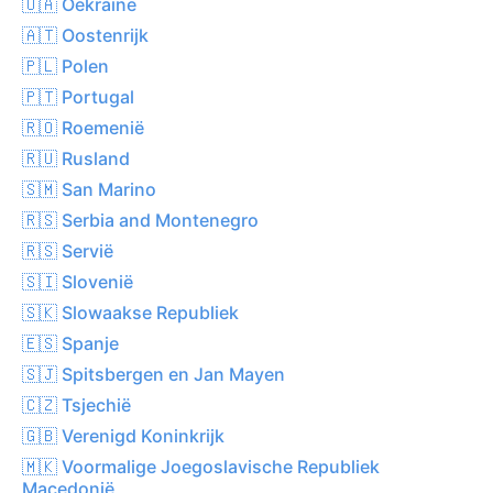
🇺🇦 Oekraïne
🇦🇹 Oostenrijk
🇵🇱 Polen
🇵🇹 Portugal
🇷🇴 Roemenië
🇷🇺 Rusland
🇸🇲 San Marino
🇷🇸 Serbia and Montenegro
🇷🇸 Servië
🇸🇮 Slovenië
🇸🇰 Slowaakse Republiek
🇪🇸 Spanje
🇸🇯 Spitsbergen en Jan Mayen
🇨🇿 Tsjechië
🇬🇧 Verenigd Koninkrijk
🇲🇰 Voormalige Joegoslavische Republiek
Macedonië