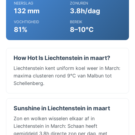
NEERSLAG
ZONUREN
132 mm
3.8h/dag
VOCHTIGHEID
BEREIK
81%
8–10°C
How Hot Is Liechtenstein in maart?
Liechtenstein kent uniform koel weer in March:
maxima clusteren rond 9°C van Malbun tot
Schellenberg.
Sunshine in Liechtenstein in maart
Zon en wolken wisselen elkaar af in
Liechtenstein in March: Schaan heeft
gemiddeld 3.8h directe zon per dag, met