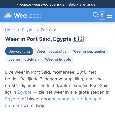
Precieze weersvoorspellingen
.
Bekijk alle landen
.
☰
Weer.
best
🌐
Home
>
Egypte
>
Port Said
Weer in Port Said, Egypte 🇪🇬
Verwachting
Weer in augustus
Weer in september
Jaargemiddelden
Weer in Egypte
Live weer in Port Said, momenteel 28°C met
helder. Bekijk de 7-dagen voorspelling, uurlijkse
omstandigheden en luchtkwaliteitsindex. Port Said
ligt in
Egypte
— zie het weer in alle grote steden in
Egypte
, of blader door
de warmste steden op dit
moment
wereldwijd.