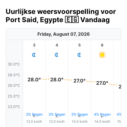
Uurlijkse weersvoorspelling voor
Port Said, Egypte 🇪🇬 Vandaag
Friday, August 07, 2026
3
4
5
6
7
30.0°C
28.0°C
28.0°
28.0°
27.0°
27.0°
26.0°C
26.
25.0°C
23.0°C
3% Regen
3% Regen
3% Regen
4% Regen
4% Re
↑
↑
↑
↑
12.0 km/h
12.0 km/h
14.0 km/h
14.0 km/h
15.0 