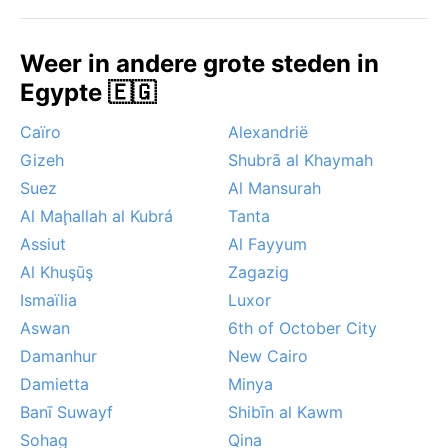
voorjaar (maart tot mei) of het najaar (september tot
november), wanneer de temperaturen ideaal zijn en
Weer in andere grote steden in
de luchtvochtigheid lager. Een opmerkelijk fenomeen
Egypte 🇪🇬
is de khamsin, een hete, droge siroccowind uit de
woestijn die in het voorjaar stof en extreme hitte kan
Caïro
Alexandrië
brengen. Mist langs de kust komt sporadisch voor in
Gizeh
Shubrā al Khaymah
de winter. Orkanen of moessons zijn hier niet aan de
Suez
Al Mansurah
orde. Wie Port Said bezoekt, ervaart een stad waar
woestijn en zee elkaar ontmoeten in een zilt,
Al Maḩallah al Kubrá
Tanta
dynamisch klimaat.
Assiut
Al Fayyum
Al Khuşūş
Zagazig
Ismaïlia
Luxor
Aswan
6th of October City
Damanhur
New Cairo
Damietta
Minya
Banī Suwayf
Shibīn al Kawm
Sohag
Qina