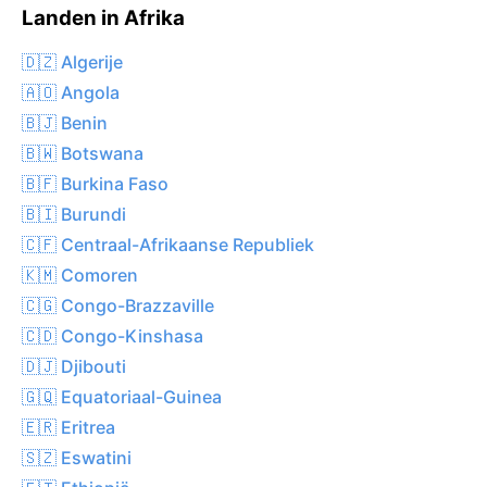
Landen in Afrika
🇩🇿 Algerije
🇦🇴 Angola
🇧🇯 Benin
🇧🇼 Botswana
🇧🇫 Burkina Faso
🇧🇮 Burundi
🇨🇫 Centraal-Afrikaanse Republiek
🇰🇲 Comoren
🇨🇬 Congo-Brazzaville
🇨🇩 Congo-Kinshasa
🇩🇯 Djibouti
🇬🇶 Equatoriaal-Guinea
🇪🇷 Eritrea
🇸🇿 Eswatini