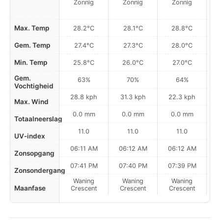
Zonnig
Zonnig
Zonnig
Max. Temp
28.2°C
28.1°C
28.8°C
Gem. Temp
27.4°C
27.3°C
28.0°C
Min. Temp
25.8°C
26.0°C
27.0°C
Gem.
63%
70%
64%
Vochtigheid
28.8 kph
31.3 kph
22.3 kph
Max. Wind
0.0 mm
0.0 mm
0.0 mm
Totaalneerslag
11.0
11.0
11.0
UV-index
06:11 AM
06:12 AM
06:12 AM
Zonsopgang
07:41 PM
07:40 PM
07:39 PM
Zonsondergang
Waning
Waning
Waning
N
Maanfase
Crescent
Crescent
Crescent