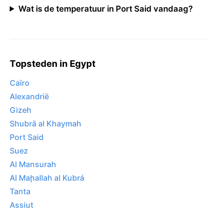
Wat is de temperatuur in Port Said vandaag?
Topsteden in Egypt
Caïro
Alexandrië
Gizeh
Shubrā al Khaymah
Port Said
Suez
Al Mansurah
Al Maḩallah al Kubrá
Tanta
Assiut