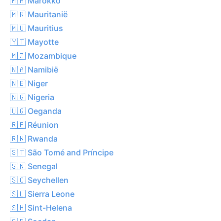
🇲🇦 Marokko
🇲🇷 Mauritanië
🇲🇺 Mauritius
🇾🇹 Mayotte
🇲🇿 Mozambique
🇳🇦 Namibië
🇳🇪 Niger
🇳🇬 Nigeria
🇺🇬 Oeganda
🇷🇪 Réunion
🇷🇼 Rwanda
🇸🇹 São Tomé and Príncipe
🇸🇳 Senegal
🇸🇨 Seychellen
🇸🇱 Sierra Leone
🇸🇭 Sint-Helena