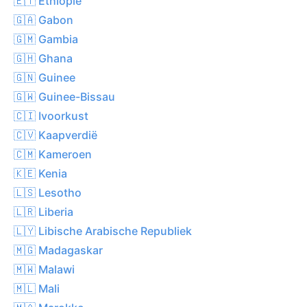
🇪🇹 Ethiopië
🇬🇦 Gabon
🇬🇲 Gambia
🇬🇭 Ghana
🇬🇳 Guinee
🇬🇼 Guinee-Bissau
🇨🇮 Ivoorkust
🇨🇻 Kaapverdië
🇨🇲 Kameroen
🇰🇪 Kenia
🇱🇸 Lesotho
🇱🇷 Liberia
🇱🇾 Libische Arabische Republiek
🇲🇬 Madagaskar
🇲🇼 Malawi
🇲🇱 Mali