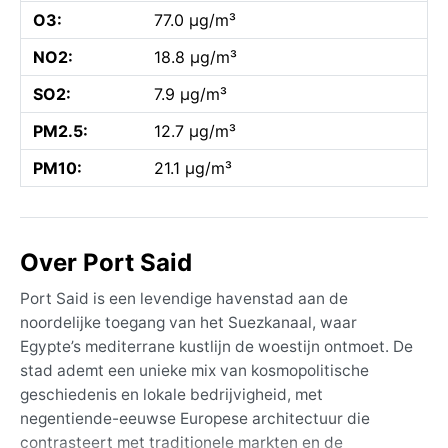
O3:
77.0 µg/m³
NO2:
18.8 µg/m³
SO2:
7.9 µg/m³
PM2.5:
12.7 µg/m³
PM10:
21.1 µg/m³
Over Port Said
Port Said is een levendige havenstad aan de
noordelijke toegang van het Suezkanaal, waar
Egypte’s mediterrane kustlijn de woestijn ontmoet. De
stad ademt een unieke mix van kosmopolitische
geschiedenis en lokale bedrijvigheid, met
negentiende-eeuwse Europese architectuur die
contrasteert met traditionele markten en de