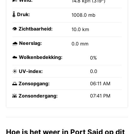
🌬️
Wind:
14.8 kph (319°)
🌡️
Druk:
1008.0 mb
👁️
Zichtbaarheid:
10.0 km
🌧️
Neerslag:
0.0 mm
☁️
Wolkenbedekking:
0%
☀️
UV-index:
0.0
🌅
Zonsopgang:
06:11 AM
🌇
Zonsondergang:
07:41 PM
Hoe is het weer in Port Said op dit