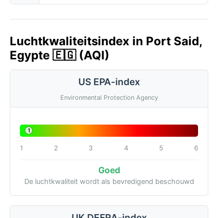
Luchtkwaliteitsindex in Port Said,
Egypte 🇪🇬 (AQI)
US EPA-index
Environmental Protection Agency
1
1
2
3
4
5
6
Goed
De luchtkwaliteit wordt als bevredigend beschouwd
UK DEFRA-index