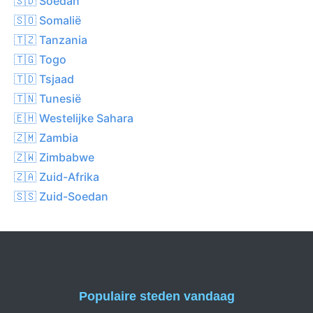
🇸🇩 Soedan
🇸🇴 Somalië
🇹🇿 Tanzania
🇹🇬 Togo
🇹🇩 Tsjaad
🇹🇳 Tunesië
🇪🇭 Westelijke Sahara
🇿🇲 Zambia
🇿🇼 Zimbabwe
🇿🇦 Zuid-Afrika
🇸🇸 Zuid-Soedan
Populaire steden vandaag