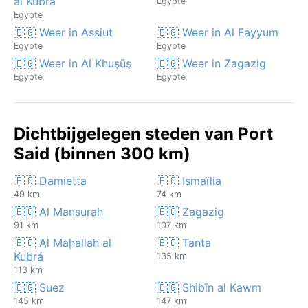
al Kubrá
Egypte
Egypte
🇪🇬 Weer in Assiut
🇪🇬 Weer in Al Fayyum
Egypte
Egypte
🇪🇬 Weer in Al Khuşūş
🇪🇬 Weer in Zagazig
Egypte
Egypte
Dichtbijgelegen steden van Port
Said (binnen 300 km)
🇪🇬 Damietta
🇪🇬 Ismaïlia
49 km
74 km
🇪🇬 Al Mansurah
🇪🇬 Zagazig
91 km
107 km
🇪🇬 Al Maḩallah al
🇪🇬 Tanta
Kubrá
135 km
113 km
🇪🇬 Suez
🇪🇬 Shibīn al Kawm
145 km
147 km