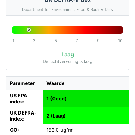
Department for Environment, Food & Rural Affairs
2
1
3
5
7
9
10
Laag
De luchtvervuiling is laag
Parameter
Waarde
US EPA-
1 (Goed)
index:
UK DEFRA-
2 (Laag)
index:
CO:
153.0 µg/m³