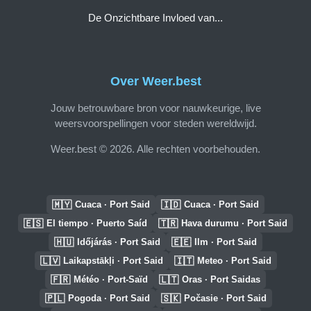
De Onzichtbare Invloed van...
Over Weer.best
Jouw betrouwbare bron voor nauwkeurige, live
weersvoorspellingen voor steden wereldwijd.
Weer.best © 2026. Alle rechten voorbehouden.
🇲🇾
🇮🇩
Cuaca · Port Said
Cuaca · Port Said
🇪🇸
🇹🇷
El tiempo · Puerto Saíd
Hava durumu · Port Said
🇭🇺
🇪🇪
Időjárás · Port Said
Ilm · Port Said
🇱🇻
🇮🇹
Laikapstākļi · Port Said
Meteo · Port Said
🇫🇷
🇱🇹
Météo · Port-Saïd
Oras · Port Saidas
🇵🇱
🇸🇰
Pogoda · Port Said
Počasie · Port Said