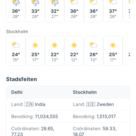
36°
33°
32°
36°
36°
37°
33
28°
28°
27°
28°
28°
28°
30°
Stockholm
24°
25°
22°
22°
26°
25°
20
15°
17°
13°
12°
13°
17°
13°
Stadsfeiten
Delhi
Stockholm
Land:
🇮🇳 India
Land:
🇸🇪 Zweden
Bevolking:
11,034,555
Bevolking:
1,515,017
Coördinaten:
28.65,
Coördinaten:
59.33,
77.23
18.07