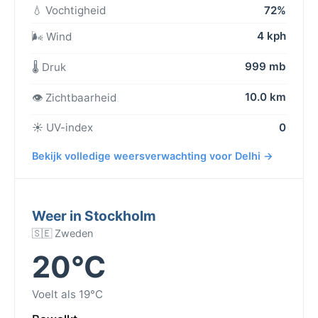
💧 Vochtigheid
72%
4 kph
🌬️ Wind
999 mb
🌡️ Druk
10.0 km
👁️ Zichtbaarheid
☀️ UV-index
0
Bekijk volledige weersverwachting voor Delhi →
Weer in Stockholm
🇸🇪 Zweden
20°C
Voelt als 19°C