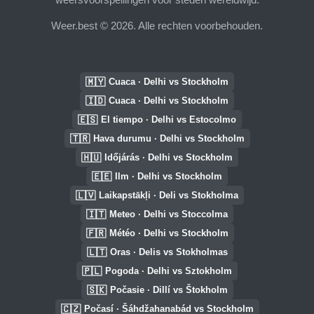
Weer.best © 2026. Alle rechten voorbehouden.
🇲🇾
Cuaca · Delhi vs Stockholm
🇮🇩
Cuaca · Delhi vs Stockholm
🇪🇸
El tiempo · Delhi vs Estocolmo
🇹🇷
Hava durumu · Delhi vs Stockholm
🇭🇺
Időjárás · Delhi vs Stockholm
🇪🇪
Ilm · Delhi vs Stockholm
🇱🇻
Laikapstākļi · Deli vs Stokholma
🇮🇹
Meteo · Delhi vs Stoccolma
🇫🇷
Météo · Delhi vs Stockholm
🇱🇹
Oras · Delis vs Stokholmas
🇵🇱
Pogoda · Delhi vs Sztokholm
🇸🇰
Počasie · Dillí vs Štokholm
🇨🇿
Počasí · Šáhdžahanabád vs Stockholm