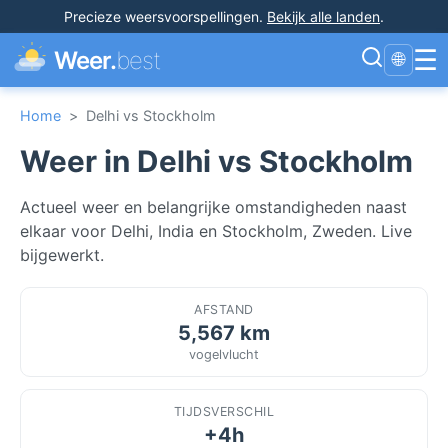
Precieze weersvoorspellingen
.
Bekijk alle landen
.
☰
Weer.
best
🌐
Home
>
Delhi vs Stockholm
Weer in Delhi vs Stockholm
Actueel weer en belangrijke omstandigheden naast
elkaar voor Delhi, India en Stockholm, Zweden. Live
bijgewerkt.
AFSTAND
5,567 km
vogelvlucht
TIJDSVERSCHIL
+4h