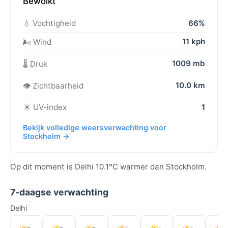
Bewolkt
💧 Vochtigheid
66%
11 kph
🌬️ Wind
1009 mb
🌡️ Druk
10.0 km
👁️ Zichtbaarheid
☀️ UV-index
1
Bekijk volledige weersverwachting voor
Stockholm →
Op dit moment is Delhi 10.1°C warmer dan Stockholm.
7-daagse verwachting
Delhi