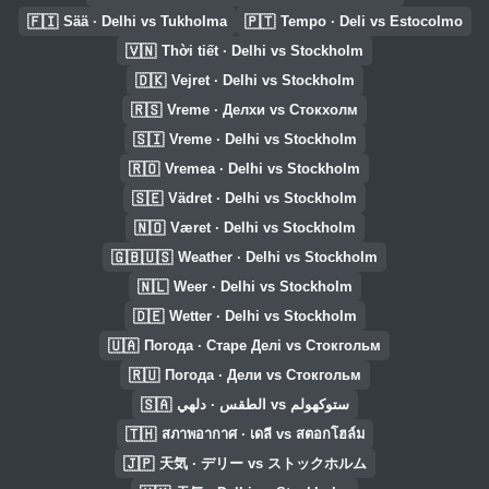
🇫🇮
🇵🇹
Sää · Delhi vs Tukholma
Tempo · Deli vs Estocolmo
🇻🇳
Thời tiết · Delhi vs Stockholm
🇩🇰
Vejret · Delhi vs Stockholm
🇷🇸
Vreme · Делхи vs Стокхолм
🇸🇮
Vreme · Delhi vs Stockholm
🇷🇴
Vremea · Delhi vs Stockholm
🇸🇪
Vädret · Delhi vs Stockholm
🇳🇴
Været · Delhi vs Stockholm
🇬🇧🇺🇸
Weather · Delhi vs Stockholm
🇳🇱
Weer · Delhi vs Stockholm
🇩🇪
Wetter · Delhi vs Stockholm
🇺🇦
Погода · Старе Делі vs Стокгольм
🇷🇺
Погода · Дели vs Стокгольм
🇸🇦
الطقس · دلهي vs ستوكهولم
🇹🇭
สภาพอากาศ · เดลี vs สตอกโฮล์ม
🇯🇵
天気 · デリー vs ストックホルム