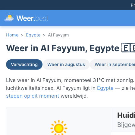
Pr
Weer.
best
Home
>
Egypte
>
Al Fayyum
Weer in Al Fayyum, Egypte 🇪
Verwachting
Weer in augustus
Weer in septembe
Live weer in Al Fayyum, momenteel 31°C met zonnig. 
luchtkwaliteitsindex. Al Fayyum ligt in
Egypte
— zie he
steden op dit moment
wereldwijd.
Huid
Bijge