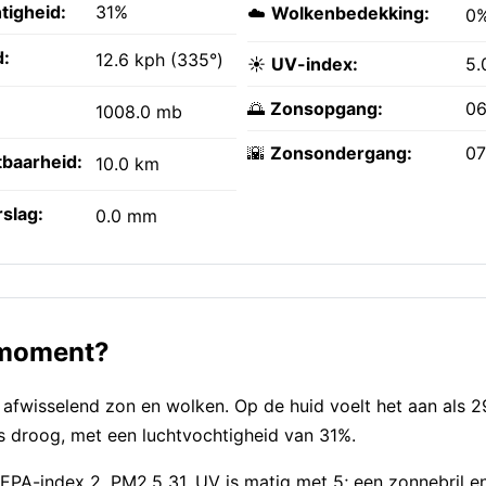
tigheid:
31%
☁️
Wolkenbedekking:
0
:
12.6 kph (335°)
☀️
UV-index:
5.
🌅
Zonsopgang:
06
1008.0 mb
🌇
Zonsondergang:
07
tbaarheid:
10.0 km
slag:
0.0 mm
t moment?
 afwisselend zon en wolken. Op de huid voelt het aan als 2
is droog, met een luchtvochtigheid van 31%.
PA-index 2, PM2,5 31. UV is matig met 5; een zonnebril en