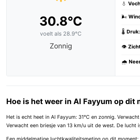
💧
Voch
30.8°C
🌬️
Wind
🌡️
Druk:
voelt als 28.9°C
Zonnig
👁️
Zich
🌧️
Neer
Hoe is het weer in Al Fayyum op di
Het is echt heet in Al Fayyum: 31°C en zonnig. Verwacht
Verwacht een briesje van 13 km/u uit de west. De lucht 
Een middelmatige luchtkwaliteitsmeting op dit moment: E