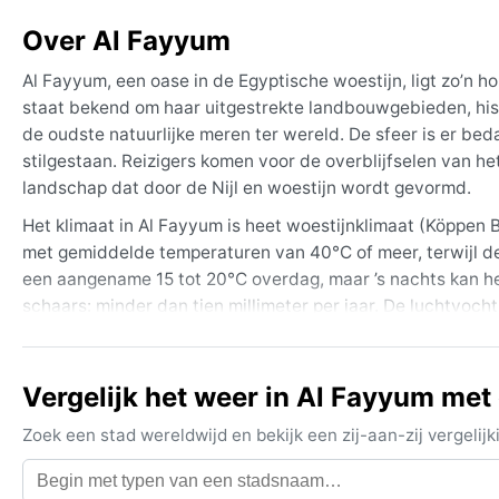
Over Al Fayyum
Al Fayyum, een oase in de Egyptische woestijn, ligt zo’n 
staat bekend om haar uitgestrekte landbouwgebieden, hi
de oudste natuurlijke meren ter wereld. De sfeer is er bed
stilgestaan. Reizigers komen voor de overblijfselen van h
landschap dat door de Nijl en woestijn wordt gevormd.
Het klimaat in Al Fayyum is heet woestijnklimaat (Köppen
met gemiddelde temperaturen van 40°C of meer, terwijl de
een aangename 15 tot 20°C overdag, maar ’s nachts kan het
schaars: minder dan tien millimeter per jaar. De luchtvocht
zorgen. Wat in te pakken? Lichte, ademende kleding, een 
De beste reisperiode qua weer is van oktober tot april, wa
Vergelijk het weer in Al Fayyum met
op de khamsin: een hete, stoffige wind die in het voorjaa
of sneeuw komen hier niet voor, maar de droge hitte in de
Zoek een stad wereldwijd en bekijk een zij-aan-zij vergel
echte woestijnoase wil proeven, biedt Al Fayyum een zeld
leven.