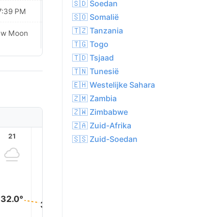
🇸🇩 Soedan
7:39 PM
07:38 PM
🇸🇴 Somalië
🇹🇿 Tanzania
Waxing
ew Moon
Crescent
🇹🇬 Togo
🇹🇩 Tsjaad
🇹🇳 Tunesië
🇪🇭 Westelijke Sahara
🇿🇲 Zambia
🇿🇼 Zimbabwe
🇿🇦 Zuid-Afrika
21
22
23
1
2
🇸🇸 Zuid-Soedan
32.0°
31.0°
30.0°
29.0°