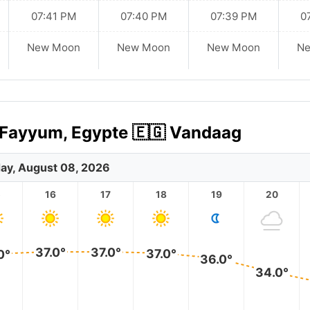
07:41 PM
07:40 PM
07:39 PM
0
New Moon
New Moon
New Moon
N
l Fayyum, Egypte 🇪🇬 Vandaag
ay, August 08, 2026
5
16
17
18
19
20
37.0°
37.0°
37.0°
0°
36.0°
34.0°