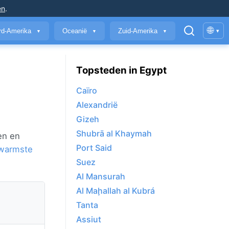
en
.
🌐
rd-Amerika
Oceanië
Zuid-Amerika
▾
▼
▼
▼
Topsteden in Egypt
Caïro
Alexandrië
Gizeh
Shubrā al Khaymah
en en
Port Said
warmste
Suez
Al Mansurah
Al Maḩallah al Kubrá
Tanta
Assiut