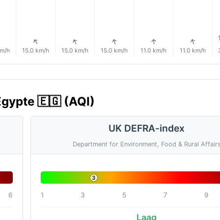
↑
↑
↑
↑
↑
↑
km/h
15.0 km/h
15.0 km/h
15.0 km/h
11.0 km/h
11.0 km/h
Egypte 🇪🇬 (AQI)
UK DEFRA-index
Department for Environment, Food & Rural Affair
3
6
1
3
5
7
9
Laag