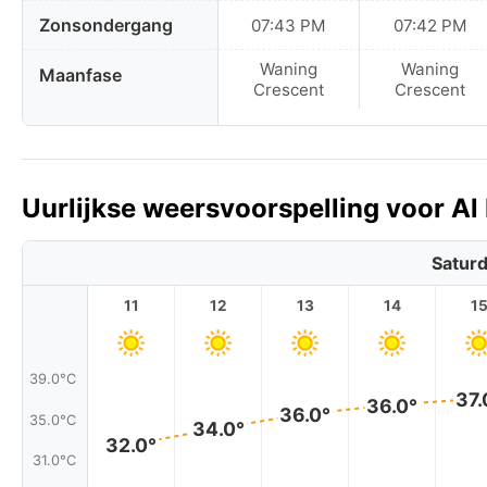
Zonsondergang
07:43 PM
07:42 PM
Waning
Waning
Maanfase
Crescent
Crescent
Uurlijkse weersvoorspelling voor A
Saturd
11
12
13
14
1
39.0°C
37.
36.0°
36.0°
35.0°C
34.0°
32.0°
31.0°C