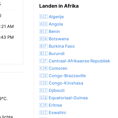
%
Landen in Afrika
0
🇩🇿 Algerije
🇦🇴 Angola
:21 AM
🇧🇯 Benin
:43 PM
🇧🇼 Botswana
🇧🇫 Burkina Faso
🇧🇮 Burundi
🇨🇫 Centraal-Afrikaanse Republiek
🇰🇲 Comoren
🇨🇬 Congo-Brazzaville
🇨🇩 Congo-Kinshasa
🇩🇯 Djibouti
🇬🇶 Equatoriaal-Guinea
9°C.
🇪🇷 Eritrea
🇸🇿 Eswatini
 lichte