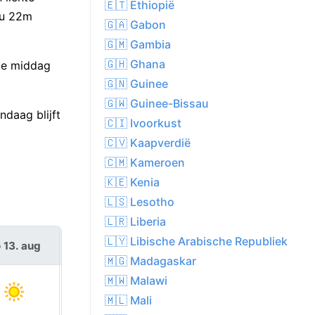
🇪🇹 Ethiopië
3u 22m
🇬🇦 Gabon
🇬🇲 Gambia
🇬🇭 Ghana
 de middag
🇬🇳 Guinee
🇬🇼 Guinee-Bissau
daag blijft
🇨🇮 Ivoorkust
🇨🇻 Kaapverdië
🇨🇲 Kameroen
🇰🇪 Kenia
🇱🇸 Lesotho
🇱🇷 Liberia
🇱🇾 Libische Arabische Republiek
 13. aug
vr 14. aug
🇲🇬 Madagaskar
🇲🇼 Malawi
🇲🇱 Mali