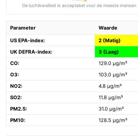
De luchtkwaliteit is acceptabel voor de meeste mensen
Parameter
Waarde
US EPA-index:
2 (Matig)
UK DEFRA-index:
3 (Laag)
CO:
129.0 µg/m³
O3:
103.0 µg/m³
NO2:
4.8 µg/m³
SO2:
11.8 µg/m³
PM2.5:
31.0 µg/m³
PM10:
128.5 µg/m³