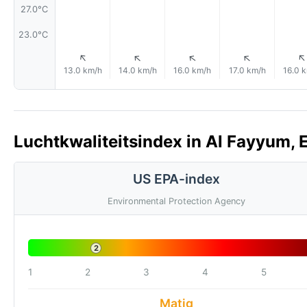
27.0°C
23.0°C
↑
↑
↑
↑
13.0 km/h
14.0 km/h
16.0 km/h
17.0 km/h
16.0 
Luchtkwaliteitsindex in Al Fayyum, 
US EPA-index
Environmental Protection Agency
2
1
2
3
4
5
Matig