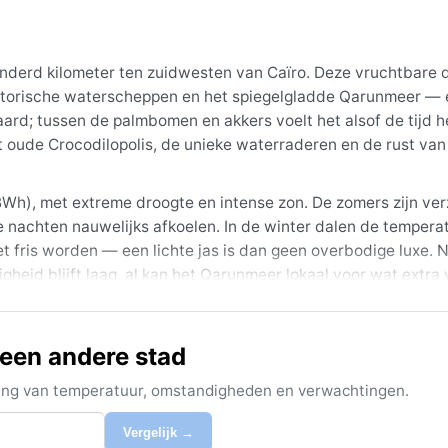
honderd kilometer ten zuidwesten van Caïro. Deze vruchtbare 
storische waterscheppen en het spiegelgladde Qarunmeer — 
aard; tussen de palmbomen en akkers voelt het alsof de tijd h
et oude Crocodilopolis, de unieke waterraderen en de rust van
 BWh), met extreme droogte en intense zon. De zomers zijn ve
 nachten nauwelijks afkoelen. In de winter dalen de tempera
 fris worden — een lichte jas is dan geen overbodige luxe. N
igheid blijft laag, al kan het Qarunmeer lokaal voor wat extra
hoed, zonnebrandcrème en eventueel een sjaal tegen het stof.
nneer de hitte dragelijk is en de dagen zonnig maar verkoelen
 een andere stad
r dagenlang kan aanhouden en het zicht sterk beperkt. Orkan
 zomer vraagt om veel water en schaduw. Voor wie de stilte v
ijking van temperatuur, omstandigheden en verwachtingen.
zame combinatie van cultuur, natuur en een totaal ander tem
Vergelijk →