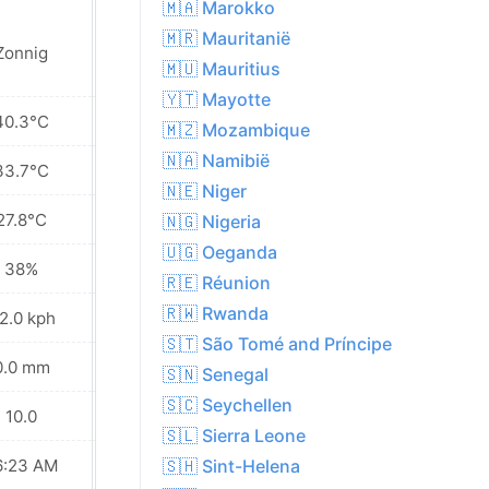
🇲🇦 Marokko
🇲🇷 Mauritanië
Zonnig
Zonnig
🇲🇺 Mauritius
🇾🇹 Mayotte
40.3°C
40.1°C
🇲🇿 Mozambique
🇳🇦 Namibië
33.7°C
33.2°C
🇳🇪 Niger
27.8°C
26.6°C
🇳🇬 Nigeria
🇺🇬 Oeganda
38%
33%
🇷🇪 Réunion
🇷🇼 Rwanda
2.0 kph
26.6 kph
🇸🇹 São Tomé and Príncipe
0.0 mm
0.0 mm
🇸🇳 Senegal
🇸🇨 Seychellen
10.0
10.0
🇸🇱 Sierra Leone
6:23 AM
06:24 AM
🇸🇭 Sint-Helena