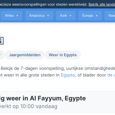
ecieze weersvoorspellingen
voor steden wereldwijd
.
Bekijk alle land
Afrika
Antarctica
Azië
Europa
Noo
▼
▼
▼
▼

r
Jaargemiddelden
Weer in Egypte
Bekijk de 7-dagen voorspelling, uurlijkse omstandighed
t weer in alle grote steden in
Egypte
, of blader door
de 
ig weer in Al Fayyum, Egypte
werkt op 10:00 vandaag