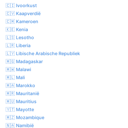
🇨🇮 Ivoorkust
🇨🇻 Kaapverdië
🇨🇲 Kameroen
🇰🇪 Kenia
🇱🇸 Lesotho
🇱🇷 Liberia
🇱🇾 Libische Arabische Republiek
🇲🇬 Madagaskar
🇲🇼 Malawi
🇲🇱 Mali
🇲🇦 Marokko
🇲🇷 Mauritanië
🇲🇺 Mauritius
🇾🇹 Mayotte
🇲🇿 Mozambique
🇳🇦 Namibië