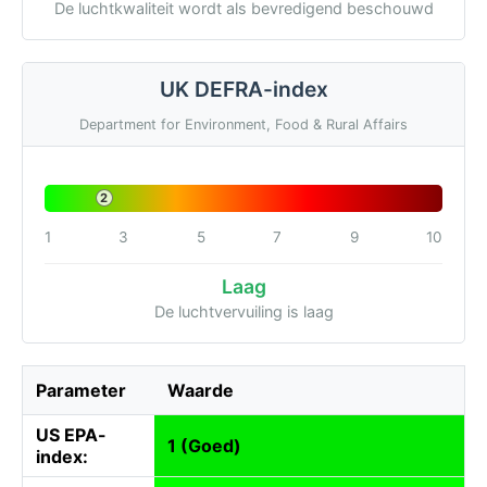
De luchtkwaliteit wordt als bevredigend beschouwd
UK DEFRA-index
Department for Environment, Food & Rural Affairs
2
1
3
5
7
9
10
Laag
De luchtvervuiling is laag
Parameter
Waarde
US EPA-
1 (Goed)
index: