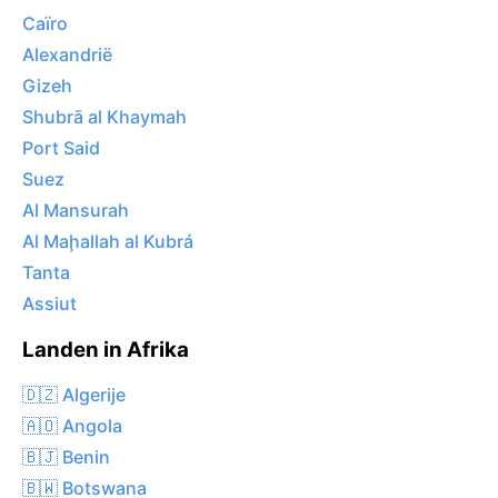
Caïro
Alexandrië
Gizeh
Shubrā al Khaymah
Port Said
Suez
Al Mansurah
Al Maḩallah al Kubrá
Tanta
Assiut
Landen in Afrika
🇩🇿 Algerije
🇦🇴 Angola
🇧🇯 Benin
🇧🇼 Botswana