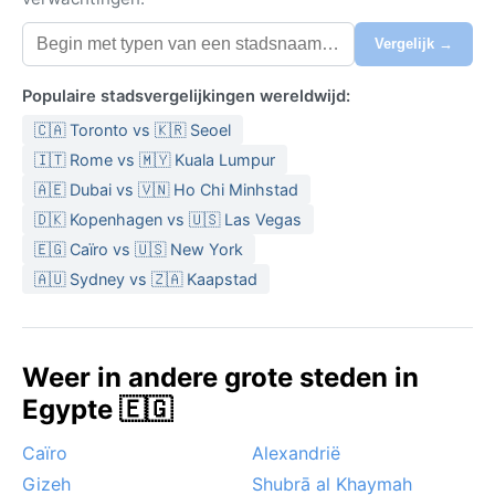
Vergelijk →
Populaire stadsvergelijkingen wereldwijd:
🇨🇦 Toronto vs 🇰🇷 Seoel
🇮🇹 Rome vs 🇲🇾 Kuala Lumpur
🇦🇪 Dubai vs 🇻🇳 Ho Chi Minhstad
🇩🇰 Kopenhagen vs 🇺🇸 Las Vegas
🇪🇬 Caïro vs 🇺🇸 New York
🇦🇺 Sydney vs 🇿🇦 Kaapstad
Weer in andere grote steden in
Egypte 🇪🇬
Caïro
Alexandrië
Gizeh
Shubrā al Khaymah