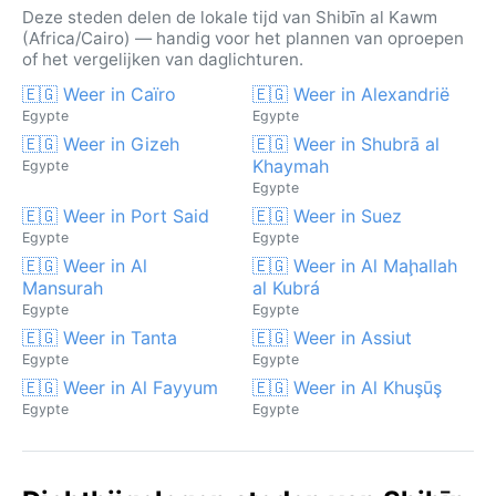
Deze steden delen de lokale tijd van Shibīn al Kawm
(Africa/Cairo) — handig voor het plannen van oproepen
of het vergelijken van daglichturen.
🇪🇬 Weer in Caïro
🇪🇬 Weer in Alexandrië
Egypte
Egypte
🇪🇬 Weer in Gizeh
🇪🇬 Weer in Shubrā al
Khaymah
Egypte
Egypte
🇪🇬 Weer in Port Said
🇪🇬 Weer in Suez
Egypte
Egypte
🇪🇬 Weer in Al
🇪🇬 Weer in Al Maḩallah
Mansurah
al Kubrá
Egypte
Egypte
🇪🇬 Weer in Tanta
🇪🇬 Weer in Assiut
Egypte
Egypte
🇪🇬 Weer in Al Fayyum
🇪🇬 Weer in Al Khuşūş
Egypte
Egypte