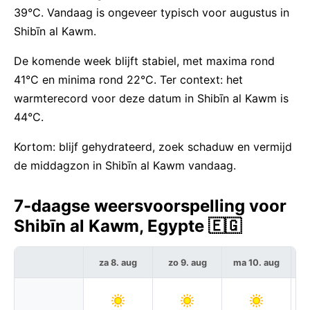
39°C. Vandaag is ongeveer typisch voor augustus in
Shibīn al Kawm.
De komende week blijft stabiel, met maxima rond
41°C en minima rond 22°C. Ter context: het
warmterecord voor deze datum in Shibīn al Kawm is
44°C.
Kortom: blijf gehydrateerd, zoek schaduw en vermijd
de middagzon in Shibīn al Kawm vandaag.
7-daagse weersvoorspelling voor
Shibīn al Kawm, Egypte 🇪🇬
za 8. aug
zo 9. aug
ma 10. aug