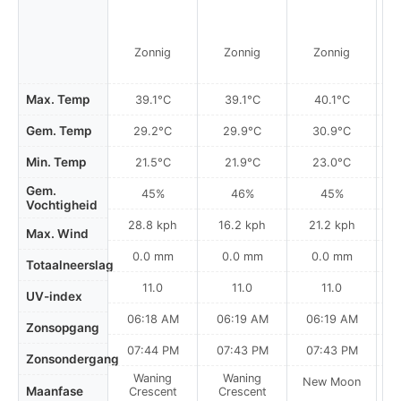
Zonnig
Zonnig
Zonnig
Max. Temp
39.1°C
39.1°C
40.1°C
Gem. Temp
29.2°C
29.9°C
30.9°C
Min. Temp
21.5°C
21.9°C
23.0°C
Gem.
45%
46%
45%
Vochtigheid
28.8 kph
16.2 kph
21.2 kph
Max. Wind
0.0 mm
0.0 mm
0.0 mm
Totaalneerslag
11.0
11.0
11.0
UV-index
06:18 AM
06:19 AM
06:19 AM
0
Zonsopgang
07:44 PM
07:43 PM
07:43 PM
Zonsondergang
Waning
Waning
New Moon
N
Maanfase
Crescent
Crescent