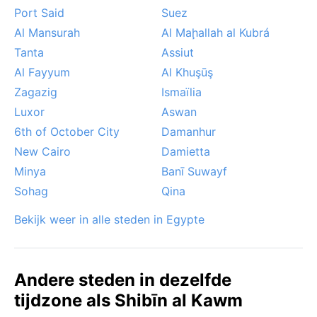
Port Said
Suez
Al Mansurah
Al Maḩallah al Kubrá
Tanta
Assiut
Al Fayyum
Al Khuşūş
Zagazig
Ismaïlia
Luxor
Aswan
6th of October City
Damanhur
New Cairo
Damietta
Minya
Banī Suwayf
Sohag
Qina
Bekijk weer in alle steden in Egypte
Andere steden in dezelfde
tijdzone als Shibīn al Kawm