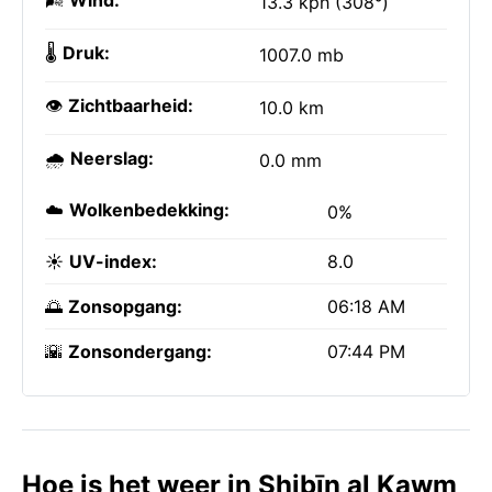
🌬️
Wind:
13.3 kph (308°)
🌡️
Druk:
1007.0 mb
👁️
Zichtbaarheid:
10.0 km
🌧️
Neerslag:
0.0 mm
☁️
Wolkenbedekking:
0%
☀️
UV-index:
8.0
🌅
Zonsopgang:
06:18 AM
🌇
Zonsondergang:
07:44 PM
Hoe is het weer in Shibīn al Kawm