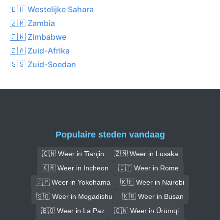
🇪🇭 Westelijke Sahara
🇿🇲 Zambia
🇿🇼 Zimbabwe
🇿🇦 Zuid-Afrika
🇸🇸 Zuid-Soedan
Populaire steden vandaag
🇨🇳 Weer in Tianjin
🇿🇲 Weer in Lusaka
🇰🇷 Weer in Incheon
🇮🇹 Weer in Rome
🇯🇵 Weer in Yokohama
🇰🇪 Weer in Nairobi
🇸🇴 Weer in Mogadishu
🇰🇷 Weer in Busan
🇧🇴 Weer in La Paz
🇨🇳 Weer in Ürümqi