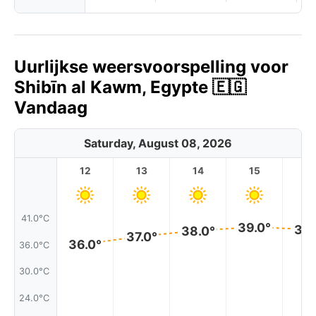
Uurlijkse weersvoorspelling voor
Shibīn al Kawm, Egypte 🇪🇬
Vandaag
Saturday, August 08, 2026
12
13
14
15
1
41.0°C
39.0°
39.
38.0°
37.0°
36.0°
36.0°C
30.0°C
24.0°C