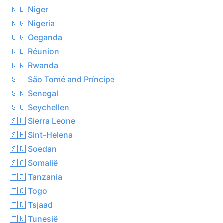
🇳🇪 Niger
🇳🇬 Nigeria
🇺🇬 Oeganda
🇷🇪 Réunion
🇷🇼 Rwanda
🇸🇹 São Tomé and Príncipe
🇸🇳 Senegal
🇸🇨 Seychellen
🇸🇱 Sierra Leone
🇸🇭 Sint-Helena
🇸🇩 Soedan
🇸🇴 Somalië
🇹🇿 Tanzania
🇹🇬 Togo
🇹🇩 Tsjaad
🇹🇳 Tunesië