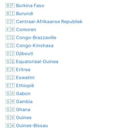
🇧🇫 Burkina Faso
🇧🇮 Burundi
🇨🇫 Centraal-Afrikaanse Republiek
🇰🇲 Comoren
🇨🇬 Congo-Brazzaville
🇨🇩 Congo-Kinshasa
🇩🇯 Djibouti
🇬🇶 Equatoriaal-Guinea
🇪🇷 Eritrea
🇸🇿 Eswatini
🇪🇹 Ethiopië
🇬🇦 Gabon
🇬🇲 Gambia
🇬🇭 Ghana
🇬🇳 Guinee
🇬🇼 Guinee-Bissau