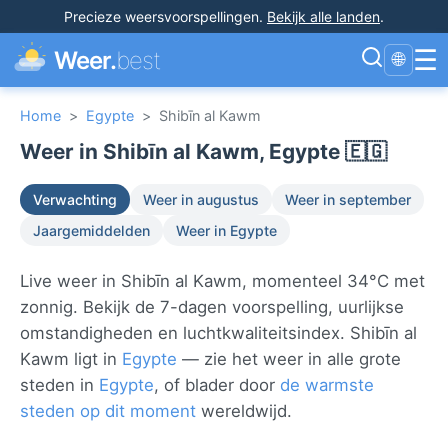
Precieze weersvoorspellingen
.
Bekijk alle landen
.
☰
Weer.
best
🌐
Home
>
Egypte
>
Shibīn al Kawm
Weer in Shibīn al Kawm, Egypte 🇪🇬
Verwachting
Weer in augustus
Weer in september
Jaargemiddelden
Weer in Egypte
Live weer in Shibīn al Kawm, momenteel 34°C met
zonnig. Bekijk de 7-dagen voorspelling, uurlijkse
omstandigheden en luchtkwaliteitsindex. Shibīn al
Kawm ligt in
Egypte
— zie het weer in alle grote
steden in
Egypte
, of blader door
de warmste
steden op dit moment
wereldwijd.