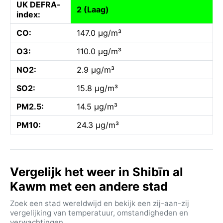
UK DEFRA-
2 (Laag)
index:
CO:
147.0 µg/m³
O3:
110.0 µg/m³
NO2:
2.9 µg/m³
SO2:
15.8 µg/m³
PM2.5:
14.5 µg/m³
PM10:
24.3 µg/m³
Vergelijk het weer in Shibīn al
Kawm met een andere stad
Zoek een stad wereldwijd en bekijk een zij-aan-zij
vergelijking van temperatuur, omstandigheden en
verwachtingen.