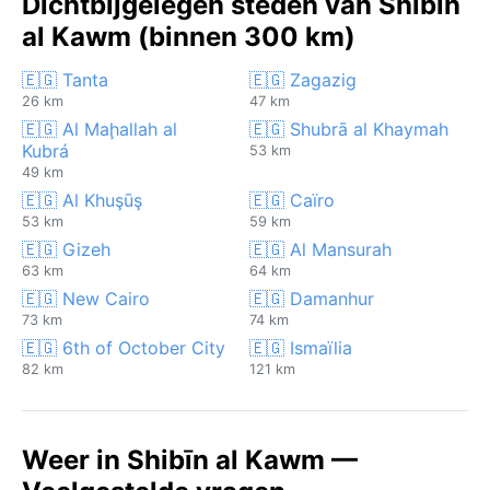
Dichtbijgelegen steden van Shibīn
al Kawm (binnen 300 km)
🇪🇬 Tanta
🇪🇬 Zagazig
26 km
47 km
🇪🇬 Al Maḩallah al
🇪🇬 Shubrā al Khaymah
Kubrá
53 km
49 km
🇪🇬 Al Khuşūş
🇪🇬 Caïro
53 km
59 km
🇪🇬 Gizeh
🇪🇬 Al Mansurah
63 km
64 km
🇪🇬 New Cairo
🇪🇬 Damanhur
73 km
74 km
🇪🇬 6th of October City
🇪🇬 Ismaïlia
82 km
121 km
Weer in Shibīn al Kawm —