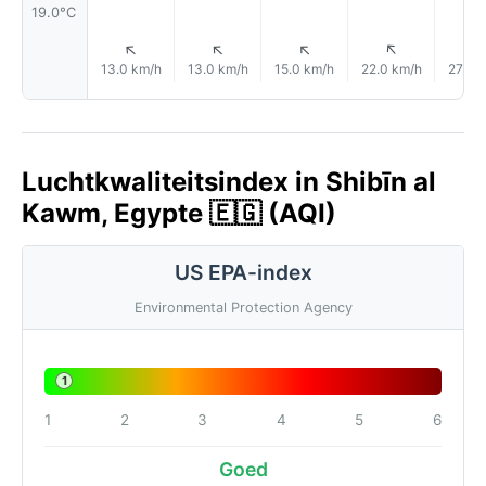
19.0°C
↑
↑
↑
↑
13.0 km/h
13.0 km/h
15.0 km/h
22.0 km/h
27.0 
Luchtkwaliteitsindex in Shibīn al
Kawm, Egypte 🇪🇬 (AQI)
US EPA-index
Environmental Protection Agency
1
1
2
3
4
5
6
Goed