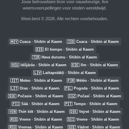
Jouw betrouwbare bron voor nauwkeurige, live
weersvoorspellingen voor steden wereldwijd.
Weer.best © 2026. Alle rechten voorbehouden.
🇲🇾
🇮🇩
Cuaca · Shibīn al Kawm
Cuaca · Shibīn al Kawm
🇪🇸
El tiempo · Shibīn al Kawm
🇹🇷
Hava durumu · Shibīn al Kawm
🇭🇺
🇪🇪
Időjárás · Shibīn al Kawm
Ilm · Shibīn al Kawm
🇱🇻
Laikapstākļi · Shibīn al Kawm
🇮🇹
🇫🇷
Meteo · Shibīn al Kawm
Météo · Shibīn al Kawm
🇱🇹
🇵🇱
Oras · Shibīn al Kawm
Pogoda · Shibīn al Kawm
🇸🇰
🇨🇿
Počasie · Shibīn al Kawm
Počasí · Shibīn al Kawm
🇫🇮
🇵🇹
Sää · Shibīn al Kawm
Tempo · Shibīn al Kawm
🇻🇳
🇩🇰
Thời tiết · Shibīn al Kawm
Vejret · Shibīn al Kawm
🇷🇸
🇸🇮
Vreme · Shibīn al Kawm
Vreme · Shibīn al Kawm
🇷🇴
🇸🇪
Vremea · Shibīn al Kawm
Vädret · Shibīn al Kawm